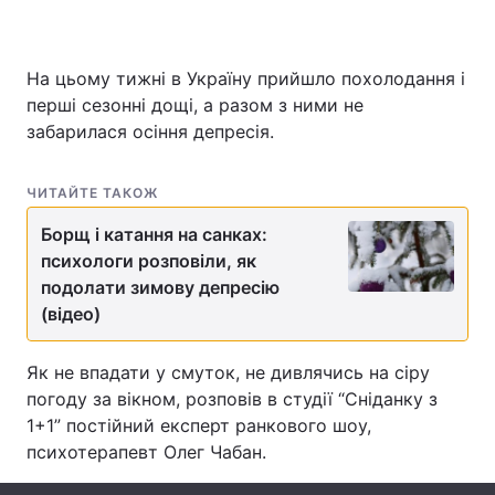
На цьому тижні в Україну прийшло похолодання і
Головна
Війна
перші сезонні дощі, а разом з ними не
забарилася осіння депресія.
Україна
Політика
Економіка
Світ
ЧИТАЙТЕ ТАКОЖ
Борщ і катання на санках:
Спорт
Наука
психологи розповіли, як
подолати зимову депресію
Техно і зв'язок
Лайт
(відео)
Зброя
Інциденти
Як не впадати у смуток, не дивлячись на сіру
Здоров'я
Туризм
погоду за вікном, розповів в студії “Сніданку з
1+1” постійний експерт ранкового шоу,
Цікавинки
Погода
психотерапевт Олег Чабан.
Екологія
Регіони