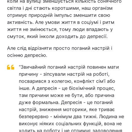
коли на вулиці зменшується кількість сонячного
світла і дні стають коротшими, наш організм
Тема оформлення
отримує природній імпульс зменшити свою
активність. Але умови життя в соціумі і ритм
життя не змінюється, тому люди впадають у
смуток, який інколи доходить до депресії.
Але слід відрізняти просто поганий настрій і
осінню депресію.
“Звичайний поганий настрій повинен мати
причину - зіпсували настрій на роботі,
посварився з колегою, конфлікт сім’ї або
інше. А депресія - це біохімічний процес,
там причини може не бути, або причина
дуже формальна. Депресія - це поганий
настрій, зниження моторики, яке триває
безперервно - мінімум два тижні. Людина не
виконує ніяких соціальних функцій, вона не
ходить на роботу і не отримує задоволення