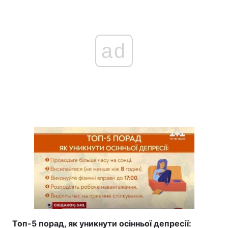
ad
Топ-5 порад, як уникнути осінньої депресії: