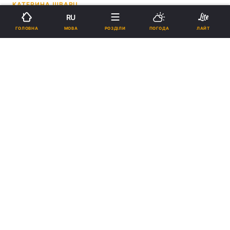
КАТЕРИНА ШВАРЦ
RU
20:44, 22.09.20
1 хв.
2408
МОВА
ГОЛОВНА
РОЗДІЛИ
ПОГОДА
ЛАЙТ
Підпишіться на нас в Google
Диво-історія: у Києві виходили сестер-двійняток, які народилися з
вагою 500 грамів (відео)
Зазначається, що таких крихіток у
столичному перинатальному центрі ще не
було.
Реклама