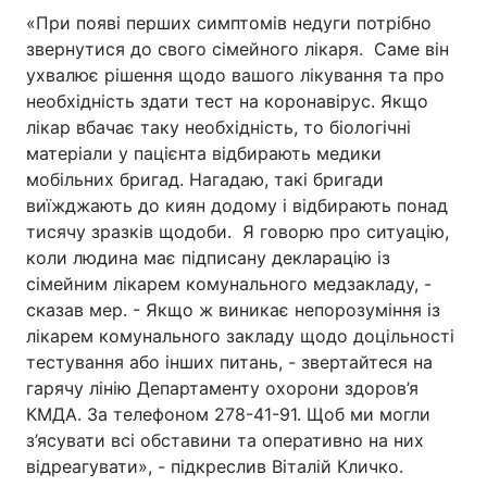
«При появі перших симптомів недуги потрібно
звернутися до свого сімейного лікаря. Саме він
ухвалює рішення щодо вашого лікування та про
необхідність здати тест на коронавірус. Якщо
лікар вбачає таку необхідність, то біологічні
матеріали у пацієнта відбирають медики
мобільних бригад. Нагадаю, такі бригади
виїжджають до киян додому і відбирають понад
тисячу зразків щодоби. Я говорю про ситуацію,
коли людина має підписану декларацію із
сімейним лікарем комунального медзакладу, -
сказав мер. - Якщо ж виникає непорозуміння із
лікарем комунального закладу щодо доцільності
тестування або інших питань, - звертайтеся на
гарячу лінію Департаменту охорони здоров’я
КМДА. За телефоном 278-41-91. Щоб ми могли
з’ясувати всі обставини та оперативно на них
відреагувати», - підкреслив Віталій Кличко.