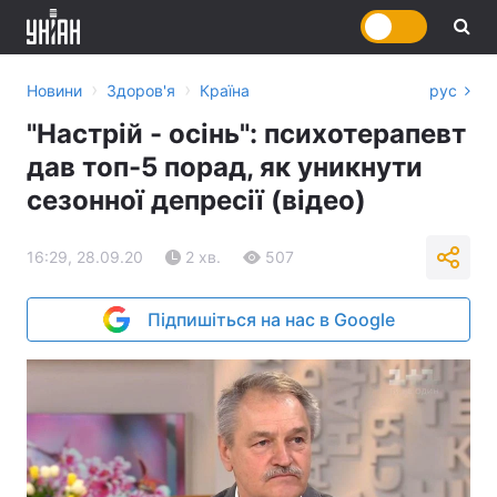
›
›
Новини
Здоров'я
Країна
рус
"Настрій - осінь": психотерапевт
дав топ-5 порад, як уникнути
сезонної депресії (відео)
16:29, 28.09.20
2 хв.
507
Підпишіться на нас в Google