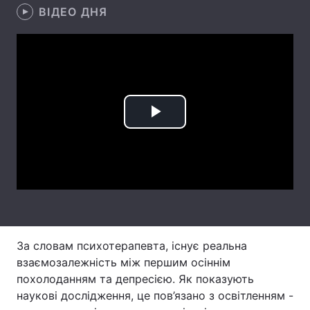
ВІДЕО ДНЯ
Лонгріди
Відео з Youtube
Статті
Інтерв'ю
Думки
Play
Архів
Вакансії
Video
Контакти
Послуги
За словам психотерапевта, існує реальна
взаємозалежність між першим осіннім
похолоданням та депресією. Як показують
наукові дослідження, це пов’язано з освітленням -