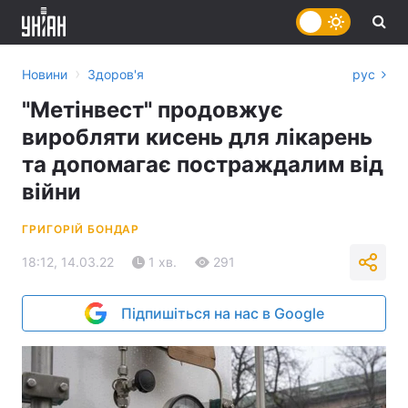
›
Новини
Здоров'я
рус
"Метінвест" продовжує
виробляти кисень для лікарень
та допомагає постраждалим від
війни
ГРИГОРІЙ БОНДАР
18:12, 14.03.22
1 хв.
291
Підпишіться на нас в Google