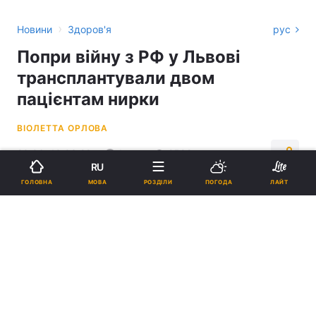
›
Новини
Здоров'я
рус
Попри війну з РФ у Львові
трансплантували двом
пацієнтам нирки
ВІОЛЕТТА ОРЛОВА
20:06, 10.03.22
1 хв.
2592
RU
МОВА
ГОЛОВНА
РОЗДІЛИ
ПОГОДА
ЛАЙТ
Підпишіться на нас в Google