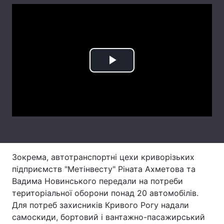
Лонгріди
Відео з Youtube
Статті
Play
Інтерв'ю
Думки
Video
Архів
Вакансії
Контакти
Послуги
Зокрема, автотранспортні цехи криворізьких
підприємств "Метінвесту" Ріната Ахметова та
Вадима Новинського передали на потреби
територіальної оборони понад 20 автомобілів.
Для потреб захисників Кривого Рогу надали
самоскиди, бортовий і вантажно-пасажирський