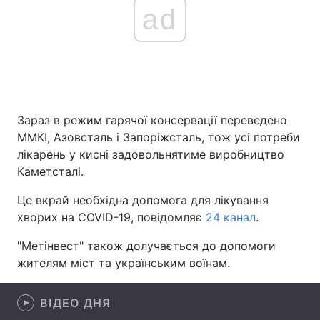
ad
Головна
Війна
Україна
Політика
Зараз в режим гарячої консервації переведено
Економіка
Світ
ММКІ, Азовсталь і Запоріжсталь, тож усі потреби
лікарень у кисні задовольнятиме виробництво
Спорт
Наука
Каметсталі.
Техно і зв'язок
Лайт
Це вкрай необхідна допомога для лікування
хворих на COVID-19, повідомляє
24 канал
.
Зброя
Інциденти
"Метінвест" також долучається до допомоги
Здоров'я
Туризм
жителям міст та українським воїнам.
Цікавинки
Погода
ВІДЕО ДНЯ
Екологія
Регіони