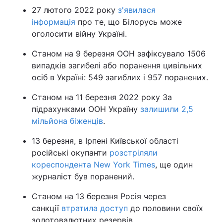
27 лютого 2022 року
з'явилася
інформація
про те, що Білорусь може
оголосити війну Україні.
Станом на 9 березня ООН зафіксувало 1506
випадків загибелі або поранення цивільних
осіб в Україні: 549 загиблих і 957 поранених.
Станом на 11 березня 2022 року За
підрахунками ООН Україну
залишили 2,5
мільйона біженців
.
13 березня, в Ірпені Київської області
російські окупанти
розстріляли
кореспондента New York Times
, ще один
журналіст був поранений.
Станом на 13 березня Росія через
санкції
втратила доступ
до половини своїх
золотовалютних резервів.