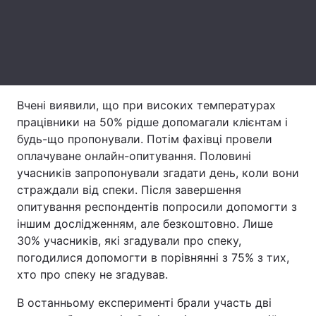
Лонгріди
Відео з Youtube
Статті
Інтерв'ю
Думки
Вчені виявили, що при високих температурах
працівники на 50% рідше допомагали клієнтам і
Архів
Вакансії
будь-що пропонували. Потім фахівці провели
оплачуване онлайн-опитування. Половині
Контакти
учасників запропонували згадати день, коли вони
страждали від спеки. Після завершення
Послуги
опитування респондентів попросили допомогти з
іншим дослідженням, але безкоштовно. Лише
30% учасників, які згадували про спеку,
погодилися допомогти в порівнянні з 75% з тих,
хто про спеку не згадував.
В останньому експерименті брали участь дві