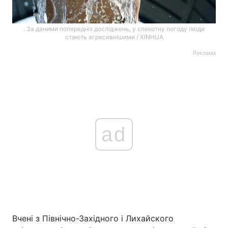
. За даними попередніх досліджень, у спекотну погоду люди
стають агресивнішими / XINHUA
Реклама
ad
Вчені з Північно-Західного і Лихайского