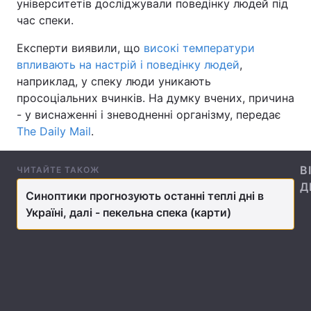
університетів досліджували поведінку людей під
час спеки.
Експерти виявили, що
високі температури
Головна
Війна
впливають на настрій і поведінку людей
,
наприклад, у спеку люди уникають
Україна
Політика
просоціальних вчинків. На думку вчених, причина
- у виснаженні і зневодненні організму, передає
Економіка
Світ
The Daily Mail
.
Спорт
Наука
В
ЧИТАЙТЕ ТАКОЖ
Техно і зв'язок
Лайт
Д
Синоптики прогнозують останні теплі дні в
Україні, далі - пекельна спека (карти)
Зброя
Інциденти
Здоров'я
Туризм
Цікавинки
Погода
Екологія
Регіони