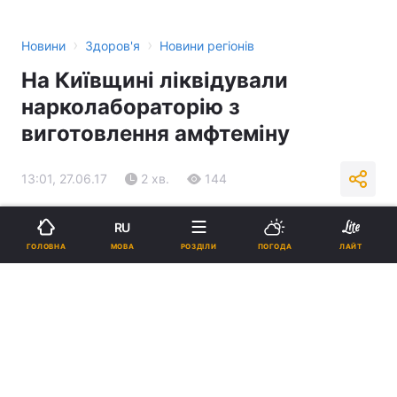
›
›
Новини
Здоров'я
Новини регіонів
На Київщині ліквідували
нарколабораторію з
виготовлення амфтеміну
13:01, 27.06.17
2 хв.
144
Підпишіться на нас в Google
RU
МОВА
ГОЛОВНА
РОЗДІЛИ
ПОГОДА
ЛАЙТ