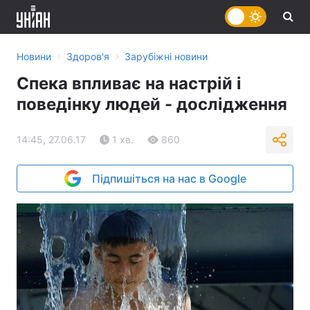
›
›
Новини
Здоров'я
Зарубіжні новини
Спека впливає на настрій і
поведінку людей - дослідження
14:45, 27.06.17
1 хв.
860
Підпишіться на нас в Google