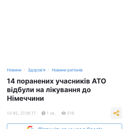
›
›
Новини
Здоров'я
Новини регіонів
14 поранених учасників АТО
відбули на лікування до
Німеччини
13:45, 27.06.17
1 хв.
516