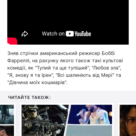
Зняв стрічки американський режисер Боббі
Фарреллі, на рахунку якого також такі культові
комедії, як "Тупий та ще тупіший", "Любов зла",
"Я, знову я та Ірен", "Всі шаленіють від Мері" та
"Дівчина моїх кошмарів".
ЧИТАЙТЕ ТАКОЖ: