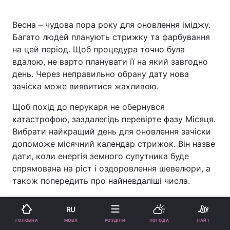
Весна – чудова пора року для оновлення іміджу.
Багато людей планують стрижку та фарбування
на цей період. Щоб процедура точно була
вдалою, не варто планувати її на який завгодно
день. Через неправильно обрану дату нова
зачіска може виявитися жахливою.
Щоб похід до перукаря не обернувся
катастрофою, заздалегідь перевірте фазу Місяця.
Вибрати найкращий день для оновлення зачіски
допоможе місячний календар стрижок. Він назве
дати, коли енергія земного супутника буде
спрямована на ріст і оздоровлення шевелюри, а
також попередить про найневдаліші числа.
Детальний місячний календар стрижок на
RU
травень 2026
МОВА
ГОЛОВНА
РОЗДІЛИ
ПОГОДА
ЛАЙТ