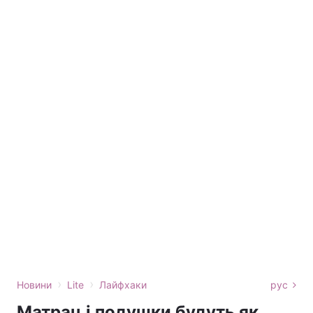
›
›
Новини
Lite
Лайфхаки
рус
Матрац і подушки будуть як