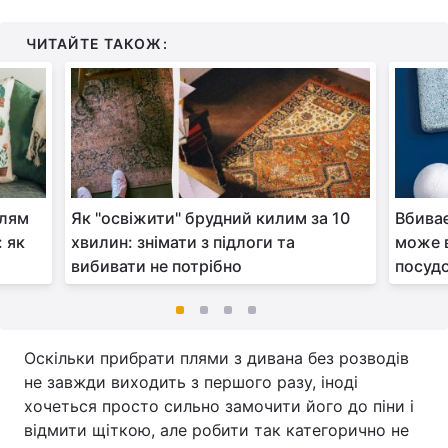
ЧИТАЙТЕ ТАКОЖ:
плям
Як "освіжити" брудний килим за 10
Вбиває
 як
хвилин: знімати з підлоги та
може в
вибивати не потрібно
посуд
Оскільки прибрати плями з дивана без розводів
не завжди виходить з першого разу, іноді
хочеться просто сильно замочити його до піни і
відмити щіткою, але робити так категорично не