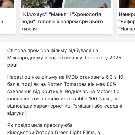
"Кіллхаус", "Майкл" і "Хронологія
Найкра
та
води": головні кінопрем'єри цього
"Ейфор
тижня
"Напів
Світова прем'єра фільму відбулася на
Міжнародному кінофестивалі у Торонто у 2025
році.
Наразі оцінка фільму на IMDb становить 6,3 з 10
балів, тоді як на Rotten Tomatoes він має 80%
схвалення від критиків. Водночас на Metacritic
кіноексперти оцінили його в 44 з 100 балів, що
відповідає характеристиці "змішані або середні
відгуки".
Як повідомила пресслужба
кінодистриб'ютора Green Light Films, в