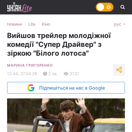
›
›
Новини
Lite
Кіно
рус
Вийшов трейлер молодіжної
комедії "Супер Драйвер" з
зіркою "Білого лотоса"
МАРИНА ГРИГОРЕНКО
12:44, 27.04.26
2 хв.
3137
Підпишіться на нас в Google