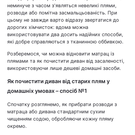
неминуче з часом з'являться невеликі плями,
розводи або помітна засмальцьованість. При
цьому не завжди варто відразу звертатися до
дорогих хімчисток: вдома можна
використовувати два досить надійних способи,
які добре справляються з тканинною оббивкою.
Розберемося, чи можна відновити матрац із
плямами та як почистити диван від засаленості,
використовуючи лише дешеві домашні засоби.
Як почистити диван від старих плям у
домашніх умовах – спосіб №1
Спочатку розглянемо, як прибрати розводи з
матраца або дивана стандартним сухим
чищенням содою, обробляючи кожну пляму
окремо.