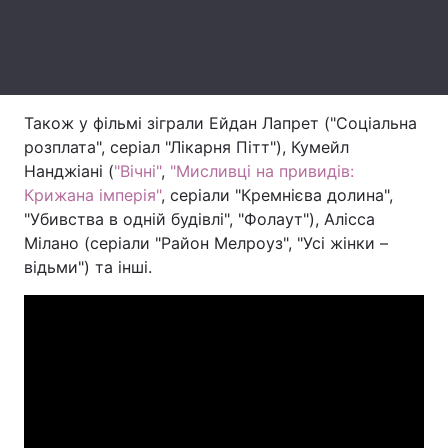
Тема оформлення
Також у фільмі зіграли Ейдан Лапрет ("Соціальна
розплата", серіал "Лікарня Пітт"), Кумейл
Нанджіані (
"Вічні"
,
"Мисливці на привидів:
Крижана імперія"
, серіали "Кремнієва долина",
"Убивства в одній будівлі", "Фолаут"), Алісса
Мілано (серіали "Район Мелроуз", "Усі жінки –
відьми") та інші.