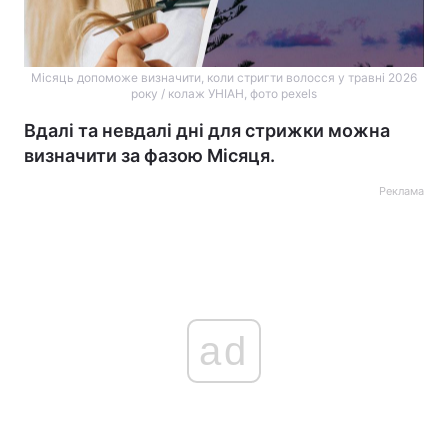
Місяць допоможе визначити, коли стригти волосся у травні 2026
року / колаж УНІАН, фото pexels
Вдалі та невдалі дні для стрижки можна
визначити за фазою Місяця.
Реклама
ad