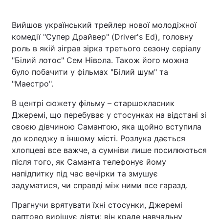
Вийшов український трейлер нової молодіжної
комедії "Супер Драйвер" (Driver's Ed), головну
Головна
Війна
роль в якій зіграв зірка третього сезону серіалу
"Білий лотос" Сем Нівола. Також його можна
Україна
Політика
було побачити у фільмах "Білий шум" та
"Маестро".
Економіка
Світ
В центрі сюжету фільму – старшокласник
Спорт
Наука
Джеремі, що перебуває у стосунках на відстані зі
своєю дівчиною Самантою, яка щойно вступила
Техно і зв'язок
Лайт
до коледжу в іншому місті. Розлука дається
хлопцеві все важче, а сумніви лише посилюються
Зброя
Інциденти
після того, як Саманта телефонує йому
Здоров'я
Туризм
напідпитку під час вечірки та змушує
задуматися, чи справді між ними все гаразд.
Цікавинки
Погода
Прагнучи врятувати їхні стосунки, Джеремі
Екологія
Регіони
раптово вирішує діяти: він краде навчальну