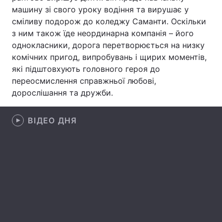
машину зі свого уроку водіння та вирушає у
Лонгріди
сміливу подорож до коледжу Саманти. Оскільки
з ним також їде неординарна компанія – його
однокласники, дорога перетворюється на низку
Відео з Youtube
Статті
комічних пригод, випробувань і щирих моментів,
які підштовхують головного героя до
Інтерв'ю
Думки
переосмислення справжньої любові,
Архів
Вакансії
дорослішання та дружби.
Контакти
ВІДЕО ДНЯ
Послуги