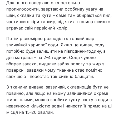
Для цього поверхню слід ретельно
пропилососити, звертаючи особливу увагу на
шви, складки та кути – саме там збираються пил,
частинки шкіри та жир, від яких тканина швидко
втрачає свій первісний колір.
Потім рівномірно розподіліть тонкий шар
звичайної харчової соди. Якщо це диван, соду
потрібно буде залишити на півгодини-годину, а
для матраца – на 2-4 години. Сода чудово
вбирає запахи, видаляє зайву вологу та жир з
поверхні, завдяки чому тканина стає помітно
свіжішою і перестає так сильно блищати.
З тканини дивана, зазвичай, складнощів бути не
повинно, але якщо на ньому залишилися окремі
жирні плями, можна зробити густу пасту з соди з
невеликою кількістю води і нанести її прямо на ці
місця на 15-20 хвилин.