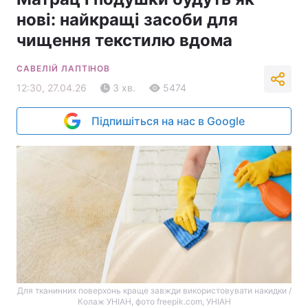
нові: найкращі засоби для
чищення текстилю вдома
САВЕЛІЙ ЛАПТІНОВ
12:30, 27.04.26
3 хв.
5474
Підпишіться на нас в Google
Для тканинних поверхонь краще завжди використовувати накидки /
Колаж УНІАН, фото freepik.com, УНІАН