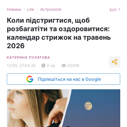
›
›
Новини
Lite
Астрологія
рус
Коли підстригтися, щоб
розбагатіти та оздоровитися:
календар стрижок на травень
2026
КАТЕРИНА ПУЛАТОВА
12:00, 27.04.26
3 хв.
23206
Підпишіться на нас в Google