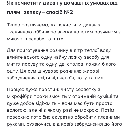
Як почистити диван у домашніх умовах від
плям і запаху – спосіб №2
Тепер розглянемо, як почистити диван з
тканинною оббивкою злегка вологим розчином з
миючого засобу та оцту.
Для приготування розчину в літр теплої води
влийте всього одну чайну ложку засобу для
миття посуду та одну-дві столові ложки білого
оцту. Ця суміш чудово розчиняє жирові
забруднення, сліди від напоїв, поту та пил.
Процес дуже простий: чисту серветку з
мікрофібри трохи змочіть у отриманій суміші та
дуже добре відіжміть – вона має бути просто
вологою, але ні в якому разі не мокрою. Потім
поверхню потрібно акуратно обробити плавними
рухами, рухаючись від країв забруднення до його