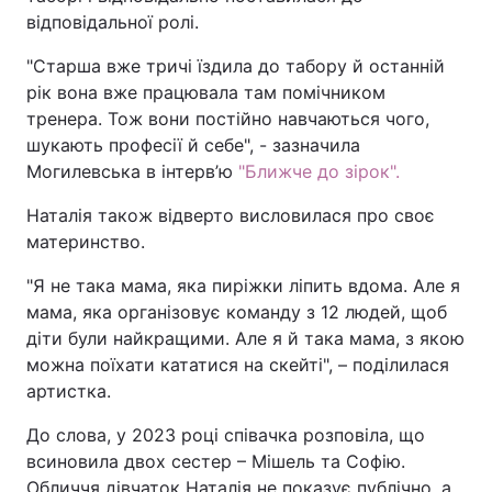
відповідальної ролі.
"Старша вже тричі їздила до табору й останній
рік вона вже працювала там помічником
тренера. Тож вони постійно навчаються чого,
шукають професії й себе", - зазначила
Могилевська в інтерв’ю
"Ближче до зірок".
Наталія також відверто висловилася про своє
материнство.
"Я не така мама, яка пиріжки ліпить вдома. Але я
мама, яка організовує команду з 12 людей, щоб
діти були найкращими. Але я й така мама, з якою
можна поїхати кататися на скейті", – поділилася
артистка.
До слова, у 2023 році співачка розповіла, що
всиновила двох сестер – Мішель та Софію.
Обличчя дівчаток Наталія не показує публічно, а