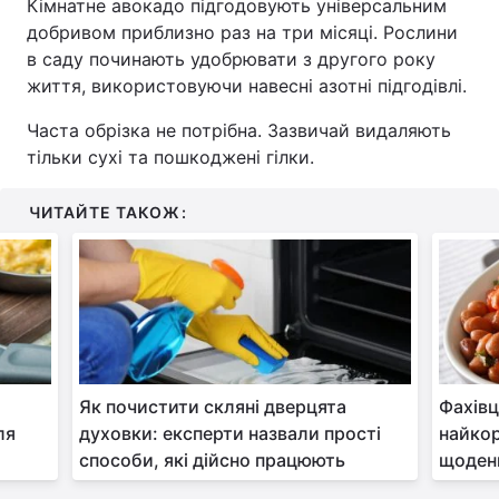
Кімнатне авокадо підгодовують універсальним
добривом приблизно раз на три місяці. Рослини
в саду починають удобрювати з другого року
життя, використовуючи навесні азотні підгодівлі.
Часта обрізка не потрібна. Зазвичай видаляють
тільки сухі та пошкоджені гілки.
ЧИТАЙТЕ ТАКОЖ:
Як почистити скляні дверцята
Фахівц
ля
духовки: експерти назвали прості
найко
способи, які дійсно працюють
щоден