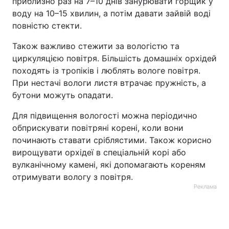
приблизно раз на 7–10 днів занурювати горщик у
воду на 10–15 хвилин, а потім давати зайвій воді
повністю стекти.
Також важливо стежити за вологістю та
циркуляцією повітря. Більшість домашніх орхідей
походять із тропіків і люблять вологе повітря.
При нестачі вологи листя втрачає пружність, а
бутони можуть опадати.
Для підвищення вологості можна періодично
обприскувати повітряні корені, коли вони
починають ставати сріблястими. Також корисно
вирощувати орхідеї в спеціальній корі або
вулканічному камені, які допомагають кореням
отримувати вологу з повітря.
Реклама