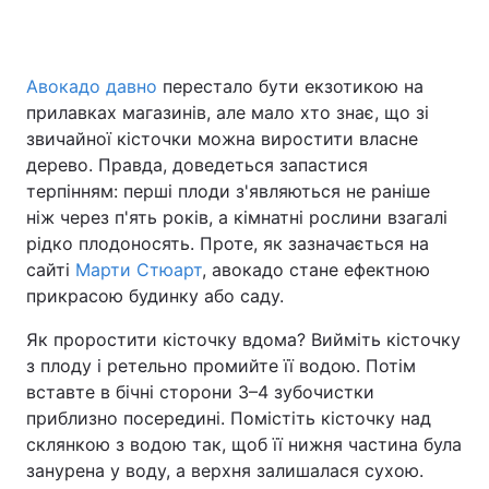
Авокадо давно
перестало бути екзотикою на
Головна
Війна
прилавках магазинів, але мало хто знає, що зі
звичайної кісточки можна виростити власне
Україна
Політика
дерево. Правда, доведеться запастися
терпінням: перші плоди з'являються не раніше
Економіка
Світ
ніж через п'ять років, а кімнатні рослини взагалі
Спорт
Наука
рідко плодоносять. Проте, як зазначається на
сайті
Марти Стюарт
, авокадо стане ефектною
Техно і зв'язок
Лайт
прикрасою будинку або саду.
Зброя
Інциденти
Як проростити кісточку вдома? Вийміть кісточку
з плоду і ретельно промийте її водою. Потім
Здоров'я
Туризм
вставте в бічні сторони 3–4 зубочистки
приблизно посередині. Помістіть кісточку над
Цікавинки
Погода
склянкою з водою так, щоб її нижня частина була
занурена у воду, а верхня залишалася сухою.
Екологія
Регіони