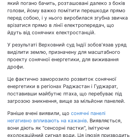
який погано бачить, розташовані далеко з боків
голови, йому важко помітити перешкоди прямо
перед собою, і у нього виробилася згубна звичка
врізатися прямо в лінії електропередач, що
йдуть від сонячних електростанцій.
У результаті Верховний суд Індії зобов'язав уряд
виділити землю, призначену для масштабного
проекту сонячної енергетики, для виживання
дрофи.
Це фактично заморозило розвиток сонячної
енергетики в регіонах Раджастан і Гуджарат,
поставивши майбутнє птаха, що перебуває під
загрозою зникнення, вище за мільйони панелей.
Раніше вчені виявили, що
сонячні панелі
негативно впливають на кажанів
. Виявляється,
вони діють як "сенсорні пастки", імітуючи
ехолокаційний сигнал води. Ця ілюзія призводить