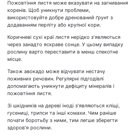
Пожовтіння листя може вказувати на загнивання
коренів. Щоб уникнути проблеми,
використовуйте добре дренований ґрунт з
додаванням перліту або крупної кори.
Коричневі сухі краї листя нерідко з'являються
через занадто яскраве сонце. У цьому випадку
рослину варто переставити в менш спекотне
місце.
Також авокадо може відчувати нестачу
поживних речовин. Регулярні підгодівлі
допомагають уникнути дефіциту мінералів і
пожовтіння листя.
Зі шкідників на дереві іноді з'являються кліщі,
гусениці, трипси та інші комахи. Чим раніше
почати боротьбу з ними, тим легше зберегти
здоров'я рослини.