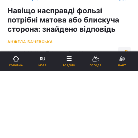
Навіщо насправді фользі
потрібні матова або блискуча
сторона: знайдено відповідь
АНЖЕЛА БАЧЕВСЬКА
10:18, 10.06.26
3 хв.
1383
RU
МОВА
ГОЛОВНА
РОЗДІЛИ
ПОГОДА
ЛАЙТ
Підпишіться на нас в Google