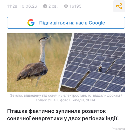
11:28, 10.06.26
2 хв.
16195
Підпишіться на нас в Google
Землю, відведену під сонячну електростанцію, віддали дрохам /
Колаж УНІАН, фото Вікіпедія, УНІАН
Пташка фактично зупинила розвиток
сонячної енергетики у двох регіонах Індії.
Реклама