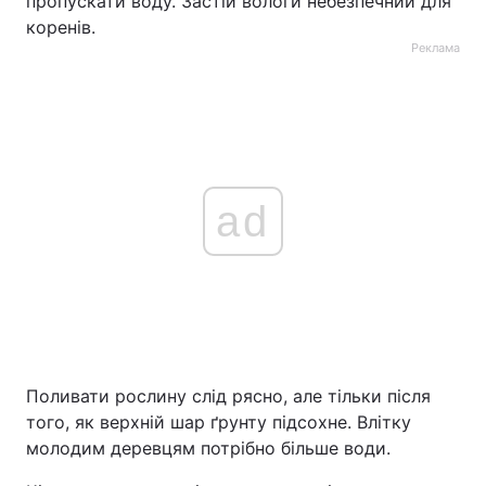
пропускати воду. Застій вологи небезпечний для
коренів.
Реклама
ad
Поливати рослину слід рясно, але тільки після
того, як верхній шар ґрунту підсохне. Влітку
молодим деревцям потрібно більше води.