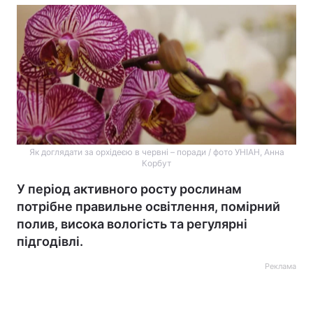
Як доглядати за орхідеєю в червні – поради / фото УНІАН, Анна
Корбут
У період активного росту рослинам
потрібне правильне освітлення, помірний
полив, висока вологість та регулярні
підгодівлі.
Реклама