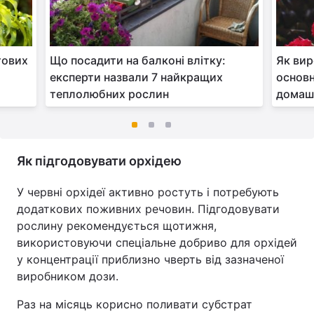
тових
Що посадити на балконі влітку:
Як вир
експерти назвали 7 найкращих
основн
теплолюбних рослин
домаш
Як підгодовувати орхідею
У червні орхідеї активно ростуть і потребують
додаткових поживних речовин. Підгодовувати
рослину рекомендується щотижня,
використовуючи спеціальне добриво для орхідей
у концентрації приблизно чверть від зазначеної
виробником дози.
Раз на місяць корисно поливати субстрат