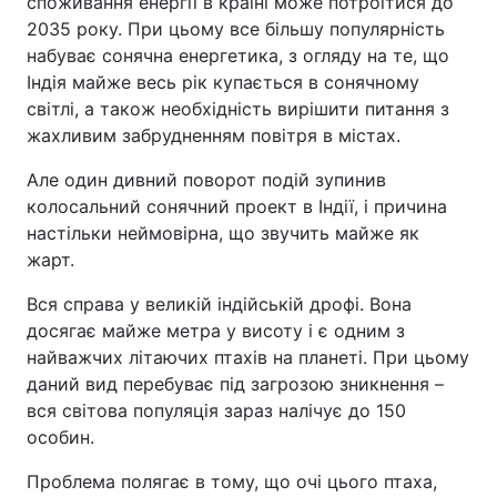
споживання енергії в країні може потроїтися до
2035 року. При цьому все більшу популярність
набуває сонячна енергетика, з огляду на те, що
Індія майже весь рік купається в сонячному
світлі, а також необхідність вирішити питання з
жахливим забрудненням повітря в містах.
Але один дивний поворот подій зупинив
колосальний сонячний проект в Індії, і причина
настільки неймовірна, що звучить майже як
жарт.
Вся справа у великій індійській дрофі. Вона
досягає майже метра у висоту і є одним з
найважчих літаючих птахів на планеті. При цьому
даний вид перебуває під загрозою зникнення –
вся світова популяція зараз налічує до 150
особин.
Проблема полягає в тому, що очі цього птаха,