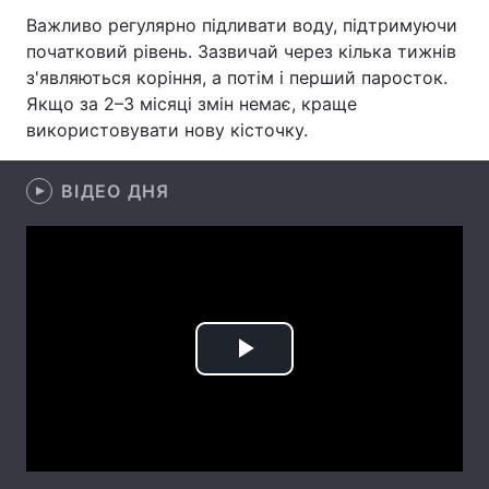
Важливо регулярно підливати воду, підтримуючи
Лонгріди
початковий рівень. Зазвичай через кілька тижнів
з'являються коріння, а потім і перший паросток.
Якщо за 2–3 місяці змін немає, краще
Відео з Youtube
Статті
використовувати нову кісточку.
Інтерв'ю
Думки
ВІДЕО ДНЯ
Архів
Вакансії
Контакти
Послуги
Play
Video