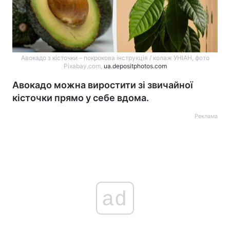
Авокадо з кісточки – покрокова інструкція / колаж УНІАН, фото
Pixabay.com,
ua.depositphotos.com
Авокадо можна виростити зі звичайної
кісточки прямо у себе вдома.
Реклама
ad