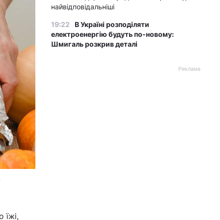
найвідповідальніші
19:22
В Україні розподіляти
електроенергію будуть по-новому:
Шмигаль розкрив деталі
Реклама
m
и
 їжі,