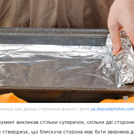
різниця між двома сторонами фольги / фото
ua.depositphotos.co
умент викликав стільки суперечок, скільки дві сторон
о стверджує, що блискуча сторона має бути звернена до