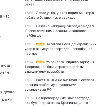
ракет
17:55
7 продуктів, у яких корисних жирів
д час
набагато більше, ніж в авокадо
17:55
Названо найкращі "народні" моделі
iPhone: саме ними власники задоволені
,
найбільше
17:52
Чи готова Росія до українських
УНІАН
ударів взимку: експерт дав несподіваний
прогноз
17:34
"Укренерго" підняло тарифи з
УНІАН
іноді
1 серпня: наскільки зросте вартість
зарядки електромобілів
ет" з
17:33
Ракет зі США не вистачить: експерт
пояснив проблему з пусковими
установками РФ
ах деяка
17:15
Не Кіровоград і не Єлисаветград:
стільки
яка була перша назва Кропивницького