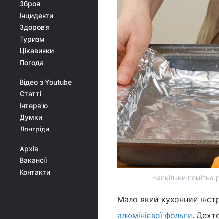
Зброя
Інциденти
Здоров'я
Туризм
Цікавинки
Погода
Відео з Youtube
Статті
Інтерв'ю
Думки
Лонгріди
Архів
Вакансії
Контакти
Наскільки помітна 
Мало який кухонний інстр
алюмінієвої фольги
. Дехт