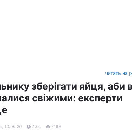
читать на 
ьнику зберігати яйця, аби 
алися свіжими: експерти
це
5, 10.06.26
2 хв.
2199