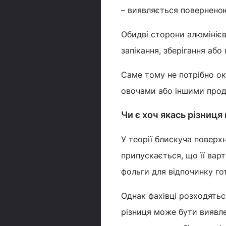
– виявляється поверненою
Обидві сторони алюмінієво
запікання, зберігання аб
Саме тому не потрібно ок
овочами або іншими прод
Чи є хоч якась різниц
У теорії блискуча поверх
припускається, що її вар
фольги для відпочинку го
Однак фахівці розходятьс
різниця може бути виявлен