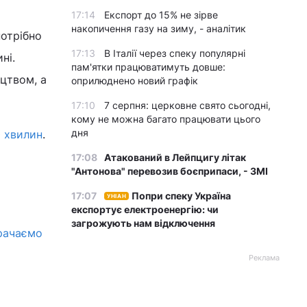
17:14
Експорт до 15% не зірве
накопичення газу на зиму, - аналітик
потрібно
17:13
В Італії через спеку популярні
ні.
пам'ятки працюватимуть довше:
цтвом, а
оприлюднено новий графік
17:10
7 серпня: церковне свято сьогодні,
кому не можна багато працювати цього
дня
0 хвилин
.
17:08
Атакований в Лейпцигу літак
"Антонова" перевозив боєприпаси, - ЗМІ
17:07
Попри спеку Україна
УНІАН
експортує електроенергію: чи
загрожують нам відключення
трачаємо
Реклама