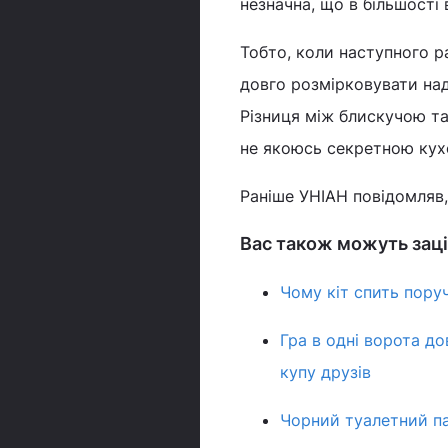
незначна, що в більшості 
Тобто, коли наступного р
довго розмірковувати над
Різниця між блискучою т
не якоюсь секретною кух
Раніше УНІАН повідомляв,
Вас також можуть заці
Чому кіт спить пору
Гра в одні ворота д
купу друзів
Чорний туалетний па