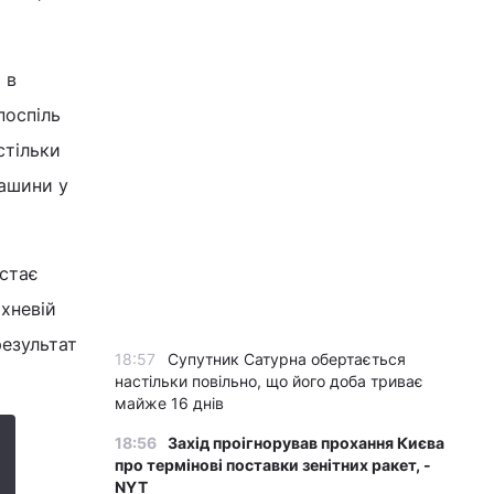
 в
поспіль
стільки
машини у
 стає
рхневій
результат
18:57
Супутник Сатурна обертається
настільки повільно, що його доба триває
майже 16 днів
18:56
Захід проігнорував прохання Києва
про термінові поставки зенітних ракет, -
NYT