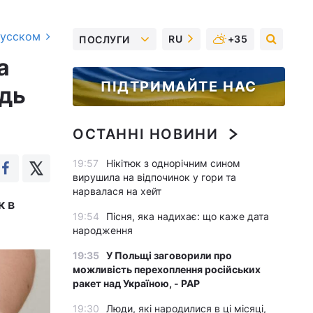
русском
RU
+35
ПОСЛУГИ
а
ПІДТРИМАЙТЕ НАС
ідь
ОСТАННІ НОВИНИ
19:57
Нікітюк з однорічним сином
вирушила на відпочинок у гори та
нарвалася на хейт
к в
19:54
Пісня, яка надихає: що каже дата
народження
19:35
У Польщі заговорили про
можливість перехоплення російських
ракет над Україною, - PAP
19:30
Люди, які народилися в ці місяці,