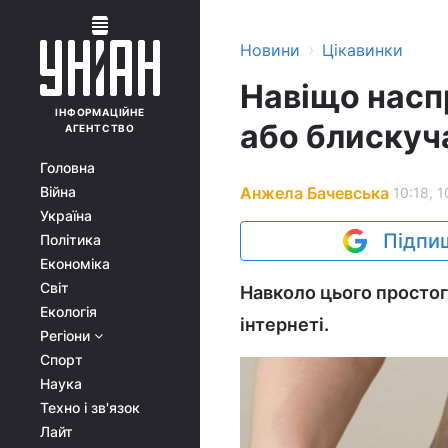
›
Новини
Цікавинки
Навіщо наспр
ІНФОРМАЦІЙНЕ
або блискуча
АГЕНТСТВО
Головна
Анжела Бачевська
Війна
10:18, 1
Україна
Підпиш
Політика
Економіка
Світ
Навколо цього простого
Екологія
інтернеті.
Регіони
Спорт
Наука
Техно і зв'язок
Лайт