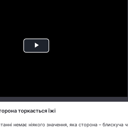
Play
Video
торона торкається їжі
анні немає ніякого значення, яка сторона – блискуча 