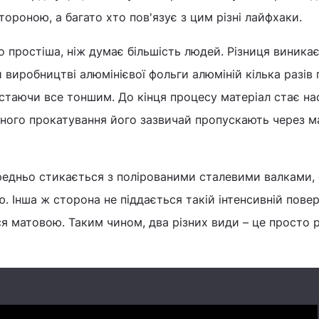
ороною, а багато хто пов'язує з цим різні лайфхаки.
о простіша, ніж думає більшість людей. Різниця виникає
 виробництві алюмінієвої фольги алюміній кілька разів 
стаючи все тоншим. До кінця процесу матеріал стає на
ьного прокатування його зазвичай пропускають через 
редньо стикається з полірованими сталевими валками,
. Інша ж сторона не піддається такій інтенсивній пове
я матовою. Таким чином, два різних види – це просто 