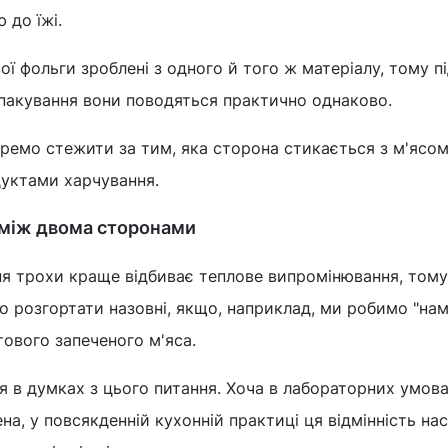
 до їжі.
ї фольги зроблені з одного й того ж матеріалу, тому пі
о пакування вони поводяться практично однаково.
ремо стежити за тим, яка сторона стикається з м'ясом
уктами харчування.
я між двома сторонами
ня трохи краще відбиває теплове випромінювання, тому 
то розгортати назовні, якщо, наприклад, ми робимо "нам
тового запеченого м'яса.
я в думках з цього питання. Хоча в лабораторних умов
а, у повсякденній кухонній практиці ця відмінність на