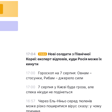
17:04
Нові солдати з Північної
УНІАН
Кореї: експерт відповів, куди Росія може їх
кинути
17:00
Гороскоп на 7 серпня: Овнам –
стосунки, Рибам – джерело сили
17:00
7 серпня у Києві буде гроза, але
спека нікуди не подінеться
16:57
Через Ель-Ніньо серед тюленів
може різко поширитися вірус сказу: у чому
причина