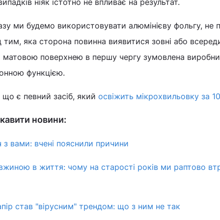
випадків ніяк істотно не впливає на результат.
азу ми будемо використовувати алюмінієву фольгу, не 
 тим, яка сторона повинна виявитися зовні або всереди
а матовою поверхнею в першу чергу зумовлена виробни
онною функцією.
 що є певний засіб, який
освіжить мікрохвильовку за 1
кавити новини:
ч з вами: вчені пояснили причини
овжиною в життя: чому на старості років ми раптово в
пір став "вірусним" трендом: що з ним не так