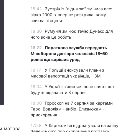
18:42
Зустріч із "відьмою" змінила все:
зірка 2000-х вперше розкрила, чому
зникла зі сцени
18:30
Румунія змінює течію Дунаю: для
чого вона це робить
18:22
Податкова служба передасть
Міноборони дані про чоловіків 18–60
років: що вирішив уряд
18:17
У Польщі анонсували плани з
масової депортації українців, - ЗМІ
18:04
У Україні з'явиться нове свято: що
будуть відзначати 8 серпня
18:00
Гороскоп на 7 серпня за картами
Таро: Водоліям - вибір, Близнюкам -
прискорення
17:58
У Єврокомісії відреагували на заяву
чи матова
Зеленського про скорочення поставок