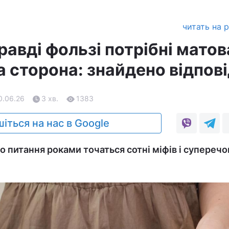
читать на 
авді фользі потрібні матов
 сторона: знайдено відпов
0.06.26
3 хв.
1383
іться на нас в Google
 питання роками точаться сотні міфів і суперечо