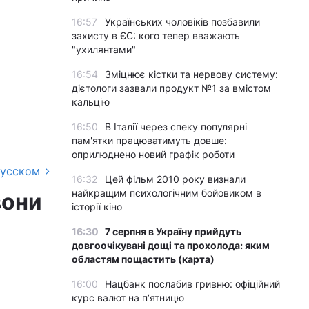
16:57
Українських чоловіків позбавили
захисту в ЄС: кого тепер вважають
"ухилянтами"
16:54
Зміцнює кістки та нервову систему:
дієтологи зазвали продукт №1 за вмістом
кальцію
16:50
В Італії через спеку популярні
пам'ятки працюватимуть довше:
оприлюднено новий графік роботи
русском
16:32
Цей фільм 2010 року визнали
найкращим психологічним бойовиком в
вони
історії кіно
16:30
7 серпня в Україну прийдуть
довгоочікувані дощі та прохолода: яким
областям пощастить (карта)
16:00
Нацбанк послабив гривню: офіційний
курс валют на п’ятницю