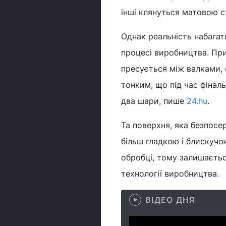
інші клянуться матовою ст
Однак реальність набагат
процесі виробництва. При
пресується між валками, 
тонким, що під час фінал
два шари, пише
24.hu
.
Та поверхня, яка безпосе
більш гладкою і блискучою
обробці, тому залишаєтьс
технології виробництва.
ВІДЕО ДНЯ