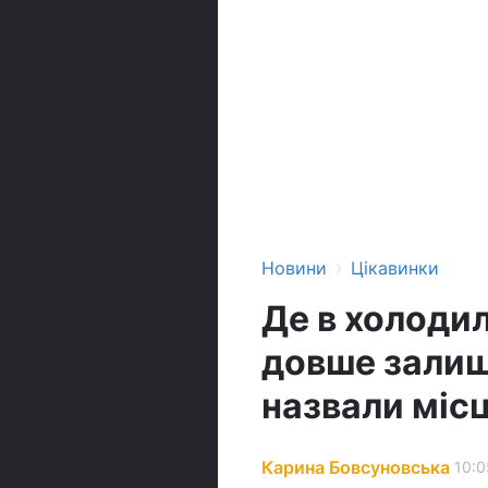
›
Новини
Цікавинки
Де в холодил
довше залиш
назвали міс
Карина Бовсуновська
10:0