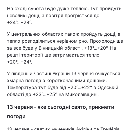
На сході субота буде дуже теплою. Тут пройдуть
невеликі дощі, а повітря прогріється до
+24°...+28°.
У центральних областях також пройдуть дощі, а
тепло розподілиться нерівномірно. Прохолодніше
за все буде у Вінницькій області, +18°...+20°. На
решті території ще затримається тепло
+20°...+24°.
У південній частині України 13 червня очікується
хмарна погода з короткочасними дощами.
Температура тут буде від +20°...+22° в Одеській
області до +23°...+25° на Миколаївщині.
13 червня - яке сьогодні свято, прикмети
погоди
13 червня - святих мучеників Акіліни та Трифілія.