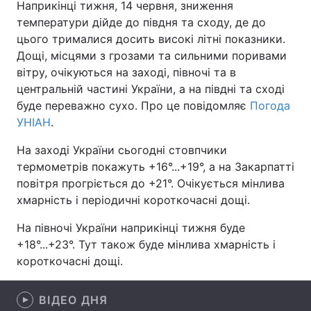
Наприкінці тижня, 14 червня, зниження
температури дійде до півдня та сходу, де до
цього трималися досить високі літні показники.
Дощі, місцями з грозами та сильними поривами
Головна
Війна
вітру, очікуються на заході, півночі та в
центральній частині України, а на півдні та сході
Україна
Політика
буде переважно сухо. Про це повідомляє
Погода
Економіка
Світ
УНІАН
.
На заході України сьогодні стовпчики
Спорт
Наука
термометрів покажуть +16°...+19°, а на Закарпатті
Техно і зв'язок
Лайт
повітря прогріється до +21°. Очікується мінлива
хмарність і періодичні короткочасні дощі.
Зброя
Інциденти
На півночі України наприкінці тижня буде
Здоров'я
Туризм
+18°...+23°. Тут також буде мінлива хмарність і
короткочасні дощі.
Цікавинки
Погода
ВІДЕО ДНЯ
Екологія
Регіони