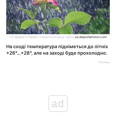
13 червня в Україні очікуються дощі / фото
ua.depositphotos.com
На сході температура підніметься до літніх
+26°...+28°, але на заході буде прохолодно.
Реклама
ad