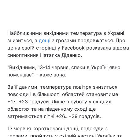
Найближчими вихідними температура в Україні
знизиться, а
дощі
з грозами продовжаться. Про
це на своїй сторінці у Facebook розказала відома
синоптикиня Наталка Діденко.
"Вихідними, 13-14 червня, спеки в Україні явно
поменшає", - каже вона.
За її даними, температура повітря знизиться
повсюди і в більшості областей становитиме
+17...+23 градуси. Лише в суботу у східних
областях та на південному сході ще
затримаються літні +26...+29 градусів.
13 червня короткочасні дощі, подекуди з
грозами, пройдуть у східній частині України та