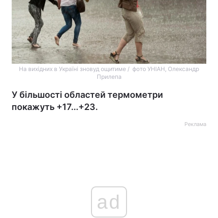
На вихідних в Україні зновуд ощитиме / фото УНІАН, Олександр
Прилепа
У більшості областей термометри
покажуть +17...+23.
Реклама
ad