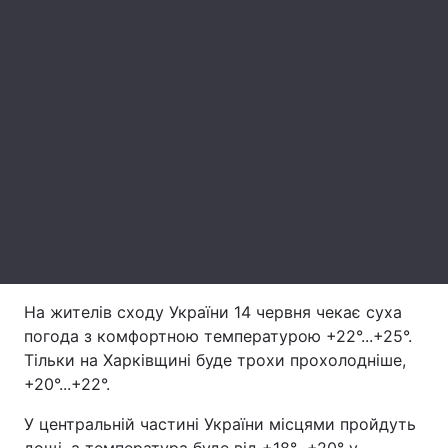
Лонгріди
Відео з Youtube
Статті
Інтерв'ю
Думки
Архів
Вакансії
Контакти
Послуги
На жителів сходу України 14 червня чекає суха
погода з комфортною температурою +22°...+25°.
Тільки на Харківщині буде трохи прохолодніше,
+20°...+22°.
У центральній частині України місцями пройдуть