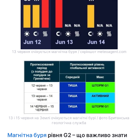
13 червня очікується магнітна буря / скріншот meteoagent.com
13 і 15 червня на Землі очікуються магнітні бурі / фото Британська
геологічна служба
Магнітна буря
рівня G2 – що важливо знати