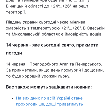
дощі, а температура буде від +18°...+20° у
Вінницькій області до +24°...+26° на решті
Тема оформлення
території.
Південь України сьогодні чекає мінлива
хмарність з температурою +21°...+26°. В Одеській
та Миколаївській областях є ймовірність дощів.
14 червня - яке сьогодні свято, прикмети
погоди
14 червня - Преподобного Агапіта Печерського.
За прикметами, якщо день похмурий і дощовий,
то буде хороший урожай льону.
Вас також можуть зацікавити новини:
На вихідних по всій Україні стане
прохолодніше, дощі триватимуть