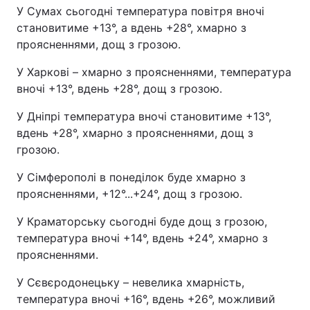
У Сумах сьогодні температура повітря вночі
становитиме +13°, а вдень +28°, хмарно з
проясненнями, дощ з грозою.
У Харкові – хмарно з проясненнями, температура
вночі +13°, вдень +28°, дощ з грозою.
У Дніпрі температура вночі становитиме +13°,
вдень +28°, хмарно з проясненнями, дощ з
грозою.
У Сімферополі в понеділок буде хмарно з
проясненнями, +12°...+24°, дощ з грозою.
У Краматорську сьогодні буде дощ з грозою,
температура вночі +14°, вдень +24°, хмарно з
проясненнями.
У Сєвєродонецьку – невелика хмарність,
температура вночі +16°, вдень +26°, можливий