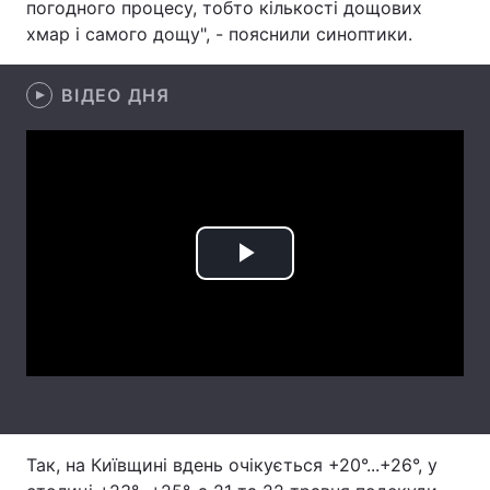
погодного процесу, тобто кількості дощових
хмар і самого дощу", - пояснили синоптики.
Лонгріди
ВІДЕО ДНЯ
Відео з Youtube
Статті
Інтерв'ю
Думки
Архів
Вакансії
Контакти
Play
Послуги
Video
Так, на Київщині вдень очікується +20°...+26°, у