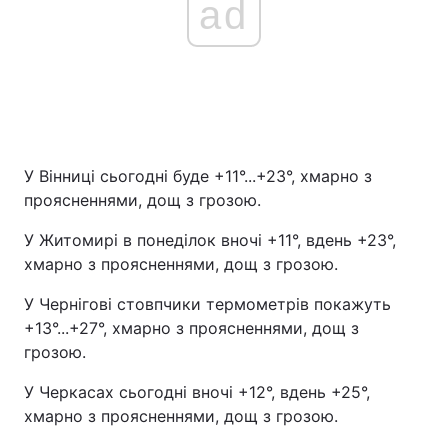
ad
У Вінниці сьогодні буде +11°...+23°, хмарно з
проясненнями, дощ з грозою.
У Житомирі в понеділок вночі +11°, вдень +23°,
хмарно з проясненнями, дощ з грозою.
У Чернігові стовпчики термометрів покажуть
+13°...+27°, хмарно з проясненнями, дощ з
грозою.
У Черкасах сьогодні вночі +12°, вдень +25°,
хмарно з проясненнями, дощ з грозою.