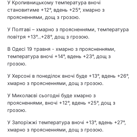
У Кропивницькому температура вночі
становитиме +12°, вдень +25°, хмарно з
проясненнями, дощ з грозою.
У Полтаві – хмарно з проясненнями, температура
повітря +13°...+28°, дощ з грозою.
В Одесі 19 травня - хмарно з проясненнями,
температура вночі +14°, вдень +23°, дощ з
грозою.
У Херсоні в понеділок вночі буде +13°, вдень +26°,
хмарно з проясненнями, дощ з грозою.
У Миколаєві сьогодні буде хмарно з
проясненнями, вночі +12°, вдень +25°, дощ з
грозою.
У Запоріжжі температура вночі +13°, вдень +27°,
хмарно з проясненнями, дощ з грозою.