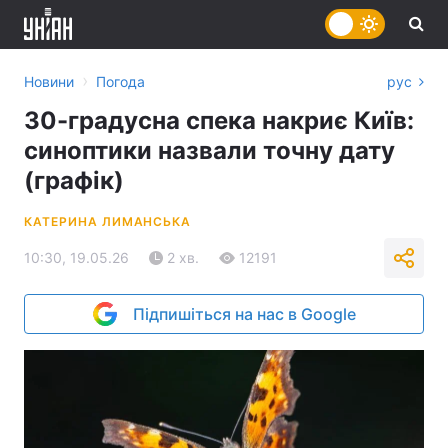
›
Новини
Погода
рус
30-градусна спека накриє Київ:
синоптики назвали точну дату
(графік)
КАТЕРИНА ЛИМАНСЬКА
10:30, 19.05.26
2 хв.
12191
Підпишіться на нас в Google