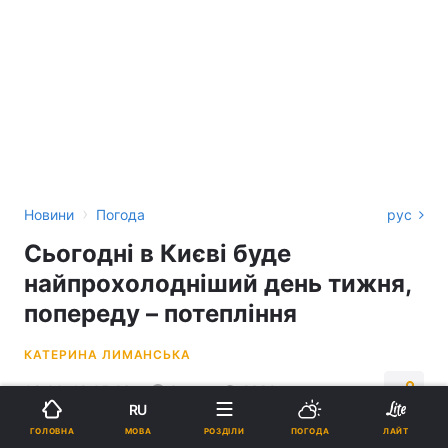
›
Новини
Погода
рус
Сьогодні в Києві буде
найпрохолодніший день тижня,
попереду – потепління
КАТЕРИНА ЛИМАНСЬКА
08:00, 18.05.26
3 хв.
2389
RU
МОВА
ГОЛОВНА
РОЗДІЛИ
ПОГОДА
ЛАЙТ
Підпишіться на нас в Google