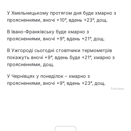
У Хмельницькому протягом дня буде хмарно з
проясненнями, вночі +10°, вдень +23°, дощ.
В Івано-Франківську буде хмарно з
проясненнями, вночі +9°, вдень +21°, дощ.
В Ужгороді сьогодні стовпчики термометрів
покажуть вночі +9°, вдень буде +21°, хмарно з
проясненнями, дощ.
У Чернівцях у понеділок – хмарно з
проясненнями, вночі +9°, вдень +23°, дощ.
Реклама