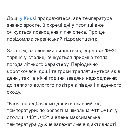
Дощі
у Києві
продовжаться, але температура
значно зросте. В окремі дні у тсолиці вже
Головна
Війна
очікується повноцінна літня спека. Про це
Україна
Політика
повідомляє Український гідрометцентр.
Загалом, за словами синоптиків, впрдовж 19-21
Економіка
Світ
тарвня у столиці очікується приємна тепла
Спорт
Наука
погода літнього характеру. Періодично
короткочасні дощі та грози траплятимуться як в
Техно і зв'язок
Лайт
денні, так і в нічні години завдяки надходженню
до теплого вологого повітря з півдня і південного
Зброя
Інциденти
сходу.
Здоров'я
Туризм
"Вночі передбачаємо досить плавний хід
температури: по області мінімальна +11°...+16°, у
Цікавинки
Погода
столиці +13°...+15°, а вдень максимальна
температура дужче залежатиме від активності
Екологія
Регіони