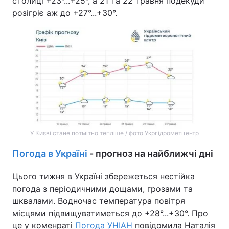
столиці +23°...+25°, а 21 та 22 травня подекуди
розігріє аж до +27°...+30°.
Тема оформлення
У Києві стане потмітно тепліше / фото Укргідрометцентр
Погода в Україні
- прогноз на найближчі дні
Цього тижня в Україні збережеться нестійка
погода з періодичними дощами, грозами та
шквалами. Водночас температура повітря
місцями підвищуватиметься до +28°...+30°. Про
це у коменраті
Погода УНІАН
повідомила Наталія