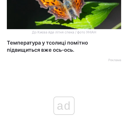
До Києва йде літня спека / фото УНІАН
Температура у тсолиці помітно
підвищиться вже ось-ось.
Реклама
ad