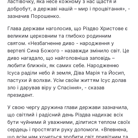
ластівочку, яка несе кожному з нас щастя й
добробут, а державі нашій – мир і процвітання», -
зазначив Порошенко.
Глава держави наголосив, що Різдво Христове є
великим церковним та глибоко родинним
святом. «Незбагненне диво - народження у
вертепі Сина Божого - назавжди змінило світ. Це
диво нагадало, що найголовніша заповідь –
любити ближніх, як самих себе. Народженню
Ісуса раділи небо й земля, Діва Марія та Йосип,
пастухи й волхви. Усім своїм життям Ісус долав
зло і дарував віру у Спасіння», - сказав
президент.
У свою чергу дружина глави держави зазначила,
що світлий і радісний день Різдва надихає всіх
бути чуйними й уважними, ділитися теплом своїх
сердець і простягати руку допомоги. «Впевнена,
що всім нам хочеться зробити світ привітним та