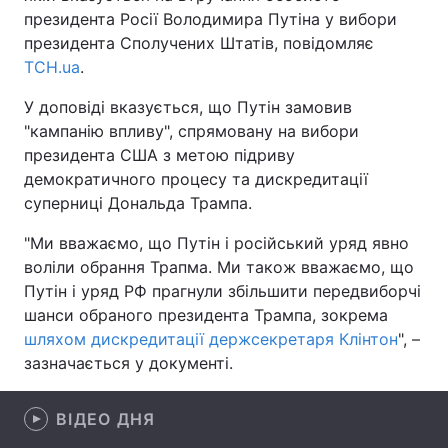
президента Росії Володимира Путіна у вибори
президента Сполучених Штатів, повідомляє
ТСН.ua
.
Головна
Війна
У доповіді вказується, що Путін замовив
"кампанію впливу", спрямовану на вибори
Україна
Політика
президента США з метою підриву
Економіка
Світ
демократичного процесу та дискредитації
суперниці Дональда Трампа.
Спорт
Наука
"Ми вважаємо, що Путін і російський уряд явно
Техно і зв'язок
Лайт
воліли обрання Трапма. Ми також вважаємо, що
Путін і уряд РФ прагнули збільшити передвиборчі
Зброя
Інциденти
шанси обраного президента Трампа, зокрема
шляхом дискредитації держсекретаря Клінтон
", –
Здоров'я
Туризм
зазначається у документі.
Цікавинки
Погода
ВІДЕО ДНЯ
Екологія
Регіони