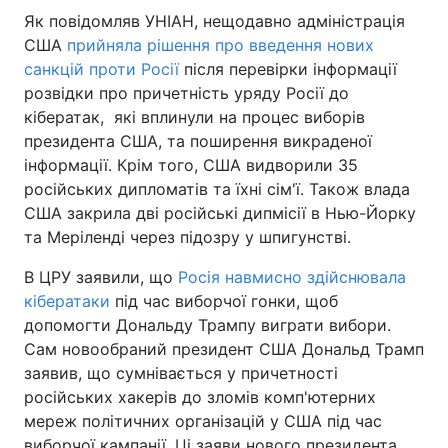
Як повідомляв УНІАН, нещодавно адміністрація
Тема оформлення
США
прийняла рішення про введення нових
санкцій проти Росії
після перевірки інформації
розвідки про причетність уряду Росії до
кібератак, які вплинули на процес виборів
президента США, та поширення викраденої
інформації. Крім того, США видворили 35
російських дипломатів та їхні сім'ї. Також влада
США закрила дві російські дипмісії в Нью-Йорку
та Меріленді через підозру у шпигунстві.
В ЦРУ заявили, що
Росія навмисно здійснювала
кібератаки
під час виборчої гонки, щоб
допомогти Дональду Трампу виграти вибори.
Сам новообраний президент США Дональд Трамп
заявив, що сумнівається у причетності
російських хакерів до зломів комп'ютерних
мереж політичних організацій у США під час
виборчої кампанії. Ці заяви нового президента