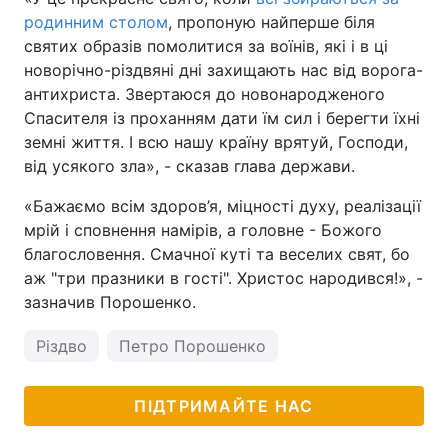
родинним столом
, пропоную найперше біля
святих образів помолитися за воїнів, які і в ці
новорічно-різдвяні дні захищають нас від ворога-
антихриста. Звертаюся до новонародженого
Спасителя із проханням дати їм сил і берегти їхні
земні життя. І всю нашу країну врятуй, Господи,
від усякого зла», - сказав глава держави.
«Бажаємо всім здоров’я, міцності духу, реалізації
мрій і сповнення намірів, а головне - Божого
благословення. Смачної куті та веселих свят, бо
аж "три празники в гості". Христос народився!», -
зазначив Порошенко.
Різдво
Петро Порошенко
ПІДТРИМАЙТЕ НАС