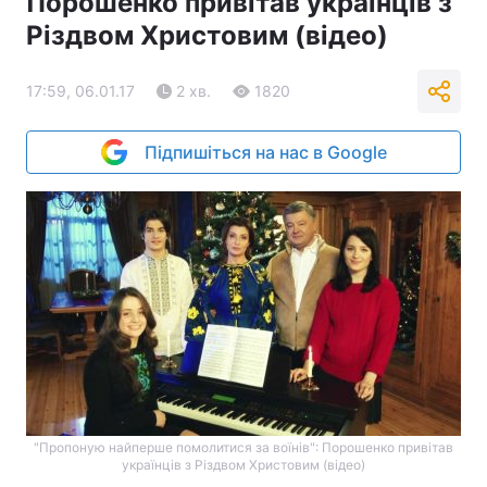
Порошенко привітав українців з
Різдвом Христовим (відео)
17:59, 06.01.17
2 хв.
1820
Підпишіться на нас в Google
"Пропоную найперше помолитися за воїнів": Порошенко привітав
українців з Різдвом Христовим (відео)