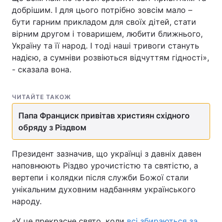
добрішим. І для цього потрібно зовсім мало –
бути гарним прикладом для своїх дітей, стати
вірним другом і товаришем, любити ближнього,
Україну та її народ. І тоді наші тривоги стануть
надією, а сумніви розвіються відчуттям гідності»,
- сказала вона.
ЧИТАЙТЕ ТАКОЖ
Папа Франциск привітав християн східного
обряду з Різдвом
Президент зазначив, що українці з давніх давен
наповнюють Різдво урочистістю та святістю, а
вертепи і колядки після служби Божої стали
унікальним духовним надбанням українського
народу.
«У це прекрасне свято, коли
всі збираються за