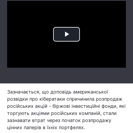
Лонгріди
Відео з Youtube
Статті
Play
Інтерв'ю
Думки
Video
Архів
Вакансії
Контакти
Послуги
Зазначається, що доповідь американської
розвідки про кібератаки спричинила розпродаж
російських акцій - біржові інвестиційні фонди, які
торгують акціями російських компаній, стали
зазнавати втрат через початок розпродажу
цінних паперів в їхніх портфелях.