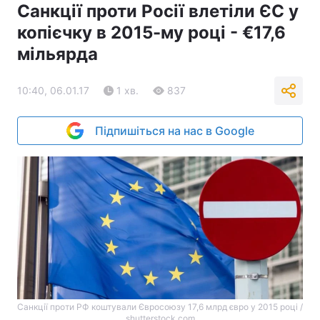
Санкції проти Росії влетіли ЄС у
копієчку в 2015-му році - €17,6
мільярда
10:40, 06.01.17
1 хв.
837
Підпишіться на нас в Google
Санкції проти РФ коштували Євросоюзу 17,6 млрд євро у 2015 році /
shutterstock.com