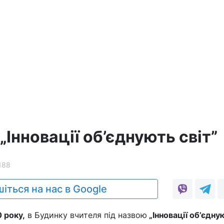
„Інновації об’єднують світ”
188
іться на нас в Google
0 року,
в Будинку вчителя під назвою
„Інновації об’єдну