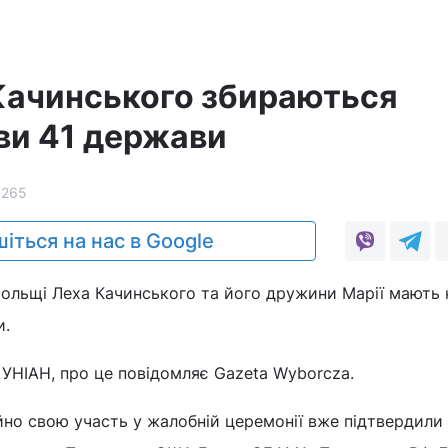
Качинського збираються
ави 41 держави
5265
іться на нас в Google
ольщі Леха Качинського та його дружини Марії мають 
и.
УНІАН, про це повідомляє Gazeta Wyborcza.
йно свою участь у жалобній церемонії вже підтвердили