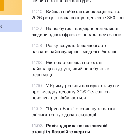
заявив про провал конкурсу
11:40
Вийшла найбільш високооцінена гра
2026 року – і вона коштує дешевше 350 грн
k
11:37
Як позбутися надмірно допитливої
людини однією фразою: порада психологів
11:28
Розкуповують бензинові авто:
названо найпопулярніші моделі в Україні
11:18
Нікітюк розповіла про стан
найкращого друга, який перебував в
реанімації
11:10
У Криму росіяни поширюють чутки
про висадку десанту ЗСУ: Селезньов
пояснив, що відбувається
11:03
"ПриватБанк" оновив курс валют:
скільки коштує долар сьогодні
11:03
Росія вдарила по залізничній
станції у Лозовій: є жертви