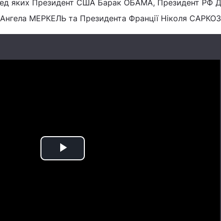
еред яких Президент США Барак ОБАМА, Президент РФ 
нгела МЕРКЕЛЬ та Президента Франції Ніколя САРКОЗІ
Play
Video