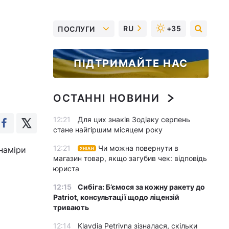
RU
+35
ПОСЛУГИ
ПІДТРИМАЙТЕ НАС
ОСТАННІ НОВИНИ
12:21
Для цих знаків Зодіаку серпень
стане найгіршим місяцем року
12:21
Чи можна повернути в
наміри
УНІАН
магазин товар, якщо загубив чек: відповідь
юриста
12:15
Сибіга: Б’ємося за кожну ракету до
Patriot, консультації щодо ліцензій
тривають
12:14
Klavdia Petrivna зізналася, скільки