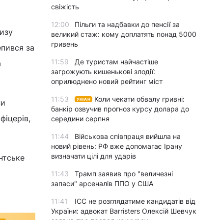
свіжість
12:00
Пільги та надбавки до пенсії за
лизу
великий стаж: кому доплатять понад 5000
гривень
епився за
11:59
Де туристам найчастіше
а
загрожують кишенькові злодії:
оприлюднено новий рейтинг міст
11:53
Коли чекати обвалу гривні:
УНІАН
ни
банкір озвучив прогноз курсу долара до
фіцерів,
середини серпня
11:44
Військова співпраця вийшла на
новий рівень: РФ вже допомагає Ірану
визначати цілі для ударів
нтське
11:43
Трамп заявив про "величезні
запаси" арсеналів ППО у США
11:41
ICC не розглядатиме кандидатів від
України: адвокат Barristers Олексій Шевчук