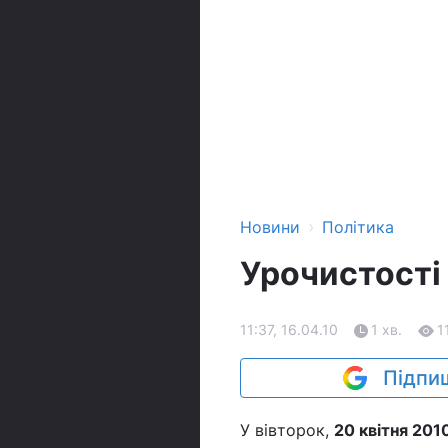
›
Новини
Політика
Урочистості 
11:37, 16.04.10
1 хв.
1
Підпиш
У вівторок,
20 квітня 201