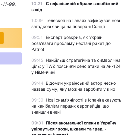
10:21
Стефанішиній обрали запобіжний
-11-99.
захід
10:09
Телескоп на Гаваях зафіксував нові
загадкові явища на поверхні Сонця
09:51
Експерт розкрив, як Україні
розвʼязати проблему нестачі ракет до
Patriot
09:45
Найбільш стратегічна та символічна
ціль: у TWZ пояснили сенс атаки на Ан-124
у Німеччині
09:44
Відомий український актор чесно
назвав суму, яку можна заробити у кіно
09:39
Нові скам'янілості в Іспанії вказують
на канібалізм перших європейців: що
знайшли вчені
09:31
Після аномальної спеки в Україну
увірвуться грози, шквали та град, -
синоптик (карта)