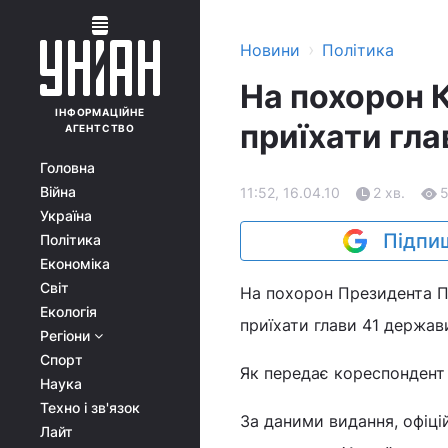
›
Новини
Політика
На похорон 
ІНФОРМАЦІЙНЕ
приїхати гл
АГЕНТСТВО
Головна
Війна
11:52, 16.04.10
2 хв.
Україна
Підпиш
Політика
Економіка
Світ
На похорон Президента П
Екологія
приїхати глави 41 держав
Регіони
Спорт
Як передає кореспондент 
Наука
Техно і зв'язок
За даними видання, офіці
Лайт