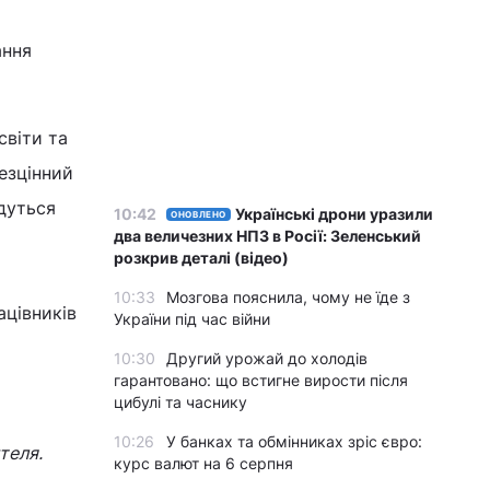
ання
світи та
безцінний
удуться
10:42
Українські дрони уразили
ОНОВЛЕНО
два величезних НПЗ в Росії: Зеленський
розкрив деталі (відео)
10:33
Мозгова пояснила, чому не їде з
ацівників
України під час війни
10:30
Другий урожай до холодів
гарантовано: що встигне вирости після
цибулі та часнику
10:26
У банках та обмінниках зріс євро:
теля.
курс валют на 6 серпня