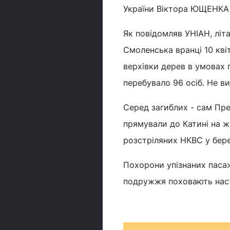
України Віктора ЮЩЕНКА
Як повідомляв УНІАН, літ
Смоленська вранці 10 кві
верхівки дерев в умовах 
перебувало 96 осіб. Не ви
Серед загиблих - сам Пре
прямували до Катині на ж
розстріляних НКВС у бере
Похорони упізнаних пасаж
подружжя поховають наст