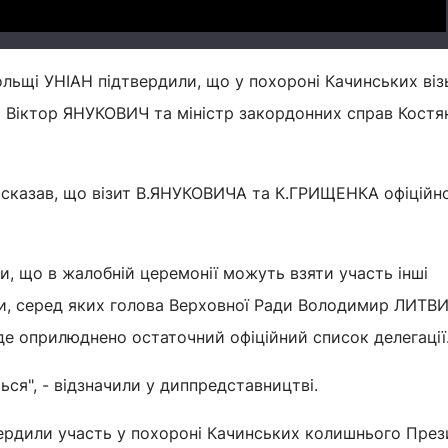
ольщі УНІАН підтвердили, що у похороні Качинських ві
и Віктор ЯНУКОВИЧ та міністр закордонних справ Костя
 сказав, що візит В.ЯНУКОВИЧА та К.ГРИЩЕНКА офіційн
и, що в жалобній церемонії можуть взяти участь інші
и, серед яких голова Верховної Ради Володимир ЛИТВИ
де оприлюднено остаточний офіційний список делегації
ься", - відзначили у диппредставництві.
вердили участь у похороні Качинських колишнього През