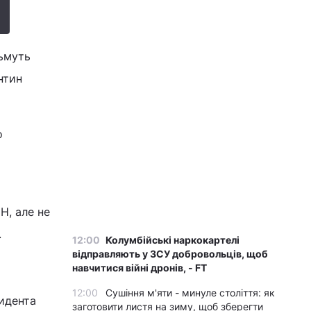
зьмуть
нтин
о
Н, але не
.
12:00
Колумбійські наркокартелі
відправляють у ЗСУ добровольців, щоб
навчитися війні дронів, - FT
12:00
Сушіння м'яти - минуле століття: як
идента
заготовити листя на зиму, щоб зберегти