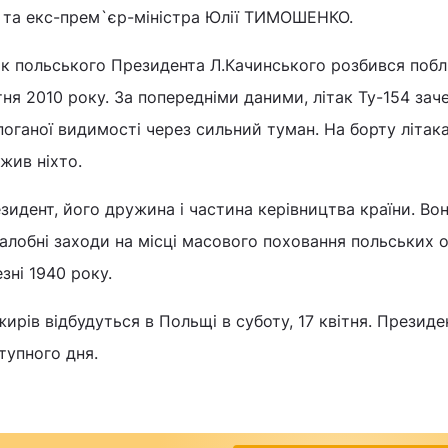
 та екс-прем`єр-міністра Юлії ТИМОШЕНКО.
ак польського Президента Л.Качинського розбився поб
тня 2010 року. За попередніми даними, літак Ту-154 зач
поганої видимості через сильний туман. На борту літак
жив ніхто.
зидент, його дружина і частина керівництва країни. Во
алобні заходи на місці масового поховання польських о
зні 1940 року.
ирів відбудуться в Польщі в суботу, 17 квітня. Президе
упного дня.