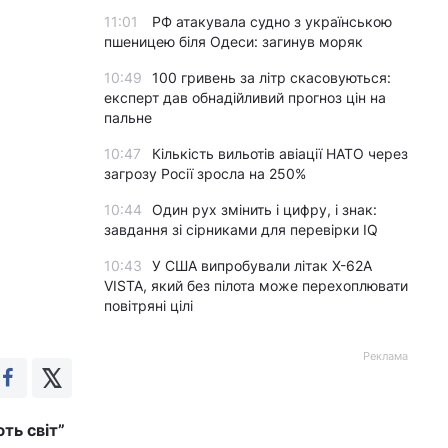
11:01
РФ атакувала судно з українською
пшеницею біля Одеси: загинув моряк
10:49
100 гривень за літр скасовуються:
експерт дав обнадійливий прогноз цін на
пальне
10:47
Кількість вильотів авіації НАТО через
загрозу Росії зросла на 250%
10:44
Один рух змінить і цифру, і знак:
завдання зі сірниками для перевірки IQ
10:43
У США випробували літак X-62A
VISTA, який без пілота може перехоплювати
повітряні цілі
Реклама
ють світ”