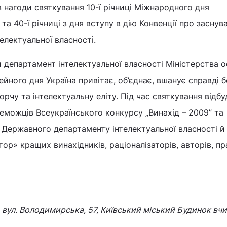
з нагоди святкування 10-ї річниці Міжнародного дня
 та 40-ї річниці з дня вступу в дію Конвенції про заснув
телектуальної власності.
департамент інтелектуальної власності Міністерства о
ейного дня Україна привітає, об’єднає, вшанує справді 
рчу та інтелектуальну еліту. Під час святкування відб
еможців Всеукраїнського конкурсу „Винахід – 2009” та
Державного департаменту інтелектуальної власності й
ор» кращих винахідників, раціоналізаторів, авторів, пр
, вул. Володимирська, 57, Київський міський Будинок вчи