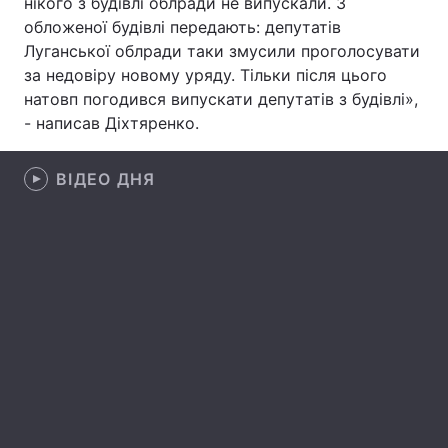
нікого з будівлі облради не випускали. З
обложеної будівлі передають: депутатів
Лонгріди
Луганської облради таки змусили проголосувати
за недовіру новому уряду. Тільки після цього
Відео з Youtube
Статті
натовп погодився випускати депутатів з будівлі»,
- написав Діхтяренко.
Інтерв'ю
Думки
ВІДЕО ДНЯ
Архів
Вакансії
Контакти
Послуги