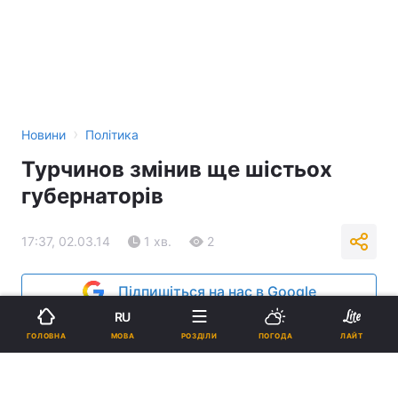
›
Новини
Політика
Турчинов змінив ще шістьох
губернаторів
17:37, 02.03.14
1 хв.
2
Підпишіться на нас в Google
RU
МОВА
ГОЛОВНА
РОЗДІЛИ
ПОГОДА
ЛАЙТ