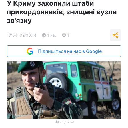
У Криму захопили штаби
прикордонників, знищені вузли
зв'язку
17:54, 02.03.14
1 хв.
1
Підпишіться на нас в Google
dpsu.gov.ua