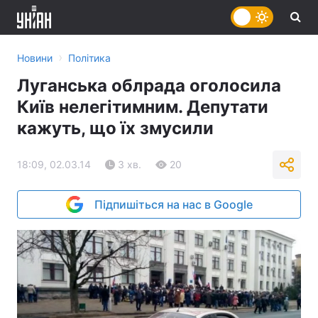
›
Новини
Політика
Луганська облрада оголосила
Київ нелегітимним. Депутати
кажуть, що їх змусили
18:09, 02.03.14
3 хв.
20
Підпишіться на нас в Google