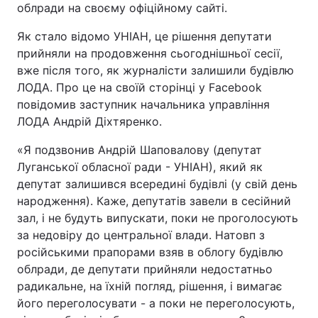
облради на своєму офіційному сайті.
Як стало відомо УНІАН, це рішення депутати
прийняли на продовження сьогоднішньої сесії,
Головна
Війна
вже після того, як журналісти залишили будівлю
ЛОДА. Про це на своїй сторінці у Facebook
Україна
Політика
повідомив заступник начальника управління
ЛОДА Андрій Діхтяренко.
Економіка
Світ
«Я подзвонив Андрій Шаповалову (депутат
Спорт
Наука
Луганської обласної ради - УНІАН), який як
депутат залишився всередині будівлі (у свій день
Техно і зв'язок
Лайт
народження). Каже, депутатів завели в сесійний
зал, і не будуть випускати, поки не проголосують
Зброя
Інциденти
за недовіру до центральної влади. Натовп з
Здоров'я
Туризм
російськими прапорами взяв в облогу будівлю
облради, де депутати прийняли недостатньо
Цікавинки
Погода
радикальне, на їхній погляд, рішення, і вимагає
його переголосувати - а поки не переголосують,
Екологія
Регіони