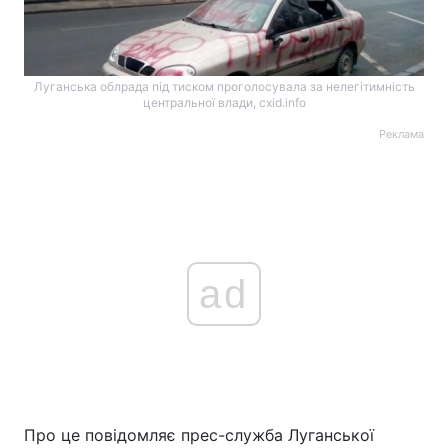
Луганська облрада під тиском проголосувала за нелегітимність
центральної влади, cxid.info
Реклама
ad
Про це повідомляє прес-служба Луганської