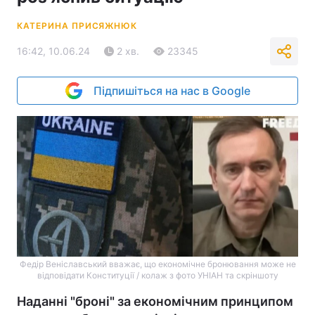
КАТЕРИНА ПРИСЯЖНЮК
16:42, 10.06.24
2 хв.
23345
Підпишіться на нас в Google
Федір Веніславський вважає, що економічне бронювання може не
відповідати Конституції / колаж з фото УНІАН та скріншоту
Наданні "броні" за економічним принципом