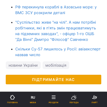
РФ перекинула кораблі в Азовське море: у
ВМС ЗСУ розкрили деталі
"Суспільство живе "на чілі". А нам потрібні
робітники, які в п'ять змін працюватимуть
на підземних заводах", - офіцер 1-го ОШБ
"Да Вінчі" Дмитро "Філософ" Савченко
Скільки Су-57 лишилось у Росії: авіаексперт
назвав число
новини України
мобілізація
ПІДТРИМАЙТЕ НАС
RU
МОВА
ГОЛОВНА
РОЗДІЛИ
ПОГОДА
ЛАЙТ