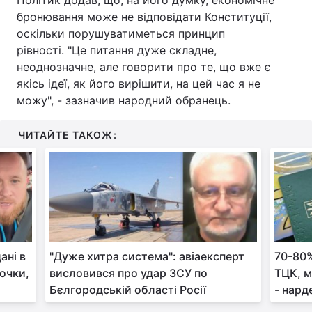
Політик додав, що, на його думку, економічне
бронювання може не відповідати Конституції,
оскільки порушуватиметься принцип
рівності. "Це питання дуже складне,
неоднозначне, але говорити про те, що вже є
якісь ідеї, як його вирішити, на цей час я не
можу", - зазначив народний обранець.
ЧИТАЙТЕ ТАКОЖ:
ані в
"Дуже хитра система": авіаексперт
70-80%
очки,
висловився про удар ЗСУ по
ТЦК, м
Бєлгородській області Росії
- нард