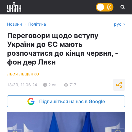
›
Новини
Політика
рус
Переговори щодо вступу
України до ЄС мають
розпочатися до кінця червня, -
фон дер Ляєн
ЛЕСЯ ЛЕЩЕНКО
13:39, 11.06.24
2 хв.
717
Підпишіться на нас в Google