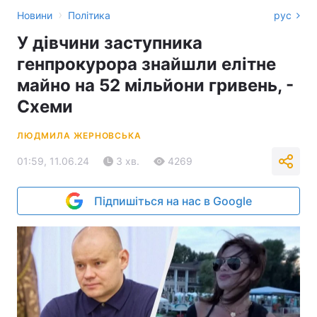
›
Новини
Політика
рус
У дівчини заступника
генпрокурора знайшли елітне
майно на 52 мільйони гривень, -
Схеми
ЛЮДМИЛА ЖЕРНОВСЬКА
01:59, 11.06.24
3 хв.
4269
Підпишіться на нас в Google