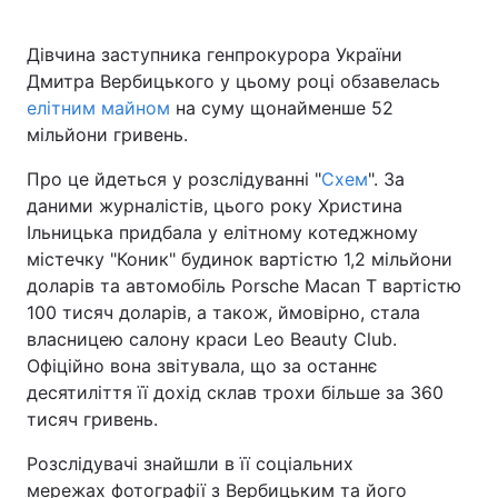
Дівчина заступника генпрокурора України
Дмитра Вербицького у цьому році обзавелась
елітним майном
на суму щонайменше 52
мільйони гривень.
Про це йдеться у розслідуванні "
Схем
". За
даними журналістів, цього року Христина
Ільницька придбала у елітному котеджному
містечку "Коник" будинок вартістю 1,2 мільйони
доларів та автомобіль Porsche Macan T вартістю
100 тисяч доларів, а також, ймовірно, стала
власницею салону краси Leo Beauty Club.
Офіційно вона звітувала, що за останнє
десятиліття її дохід склав трохи більше за 360
тисяч гривень.
Розслідувачі знайшли в її соціальних
мережах фотографії з Вербицьким та його