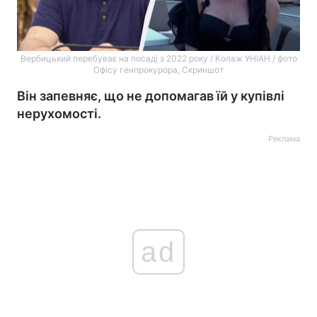
Вербицький перебуває на посаді з 2022 року / Колаж УНІАН / фото
Офісу генпрокурора, Скриншот
Він запевняє, що не допомагав їй у купівлі
нерухомості.
Реклама
ad