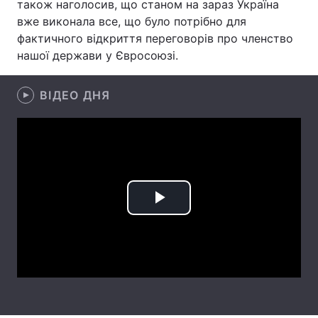
також наголосив, що станом на зараз Україна
вже виконала все, що було потрібно для
Лонгріди
фактичного відкриття переговорів про членство
нашої держави у Євросоюзі.
Відео з Youtube
Статті
ВІДЕО ДНЯ
Інтерв'ю
Думки
Архів
Вакансії
Контакти
Послуги
Play
Video