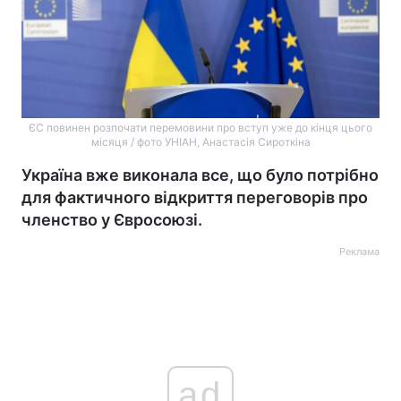
ЄС повинен розпочати перемовини про вступ уже до кінця цього
місяця / фото УНІАН, Анастасія Сироткіна
Україна вже виконала все, що було потрібно
для фактичного відкриття переговорів про
членство у Євросоюзі.
Реклама
ad