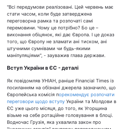
"Всі передумови реалізовані. Цей червень має
Тема оформлення
стати часом, коли буде затверджена
переговорна рамка та розпочаті самі
перемовини. Чому це потрібно? Бо це –
виконання обіцянок, які дає Європа. І це доказ
того, що Європу не зламати ані тиском, ані
штучними сумнівами чи будь-якими
маніпуляціями", - зауважив глава держави.
Вступ України в ЄС - деталі
Як повідомляв УНІАН, раніше Financial Times із
посиланням на обізнані джерела зазначило, що
Європейська комісія п
орекомендує розпочати
переговори щодо вступу
України та Молдови в
ЄС уже цього місяця, до того, як Угорщина
візьме на себе ротаційне головування в блоці.
Водночас Грузія, яка ухвалила закон про