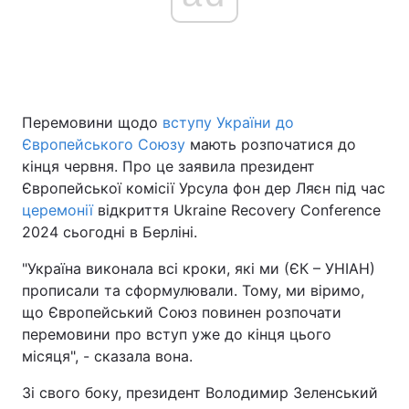
Головна
Війна
Україна
Політика
Перемовини щодо
вступу України до
Європейського Союзу
мають розпочатися до
Економіка
Світ
кінця червня. Про це заявила президент
Європейської комісії Урсула фон дер Ляєн під час
Спорт
Наука
церемонії
відкриття Ukraine Recovery Conference
2024 сьогодні в Берліні.
Техно і зв'язок
Лайт
"Україна виконала всі кроки, які ми (ЄК – УНІАН)
Зброя
Інциденти
прописали та сформулювали. Тому, ми віримо,
що Європейський Союз повинен розпочати
Здоров'я
Туризм
перемовини про вступ уже до кінця цього
місяця", - сказала вона.
Цікавинки
Погода
Зі свого боку, президент Володимир Зеленський
Екологія
Регіони