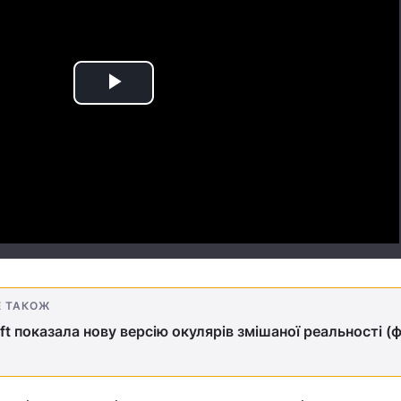
Play
Video
Е ТАКОЖ
ft показала нову версію окулярів змішаної реальності (