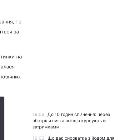
ання, то
ться за
стинки на
галася
побічних
19:06
До 10 годин спізнення: через
обстріли низка поїздів курсують із
затримками
19:00
Що дає сироватка з йодом для