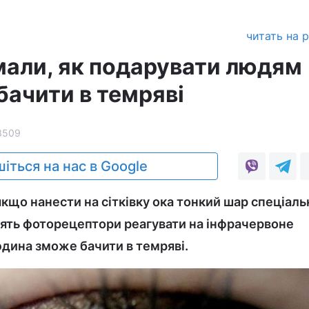
читать на 
мали, як подарувати людям
бачити в темряві
3509
іться на нас в Google
якщо нанести на сітківку ока тонкий шар спеціаль
сять фоторецептори реагувати на інфрачервоне
дина зможе бачити в темряві.