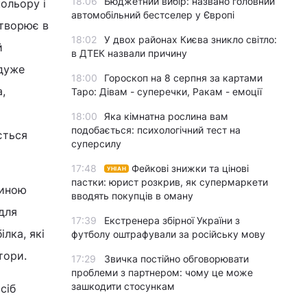
18:06
Бюджетний вибір: названо головний
кольору і
автомобільний бестселер у Європі
етворює в
18:02
У двох районах Києва зникло світло:
й
в ДТЕК назвали причину
 дуже
18:00
Гороскоп на 8 серпня за картами
,
Таро: Дівам - суперечки, Ракам - емоції
18:00
Яка кімнатна рослина вам
подобається: психологічний тест на
ється
суперсилу
17:48
Фейкові знижки та цінові
УНІАН
пастки: юрист розкрив, як супермаркети
диною
вводять покупців в оману
для
17:39
Екстренера збірної України з
лка, які
футболу оштрафували за російську мову
тори.
17:29
Звичка постійно обговорювати
проблеми з партнером: чому це може
зашкодити стосункам
сіб