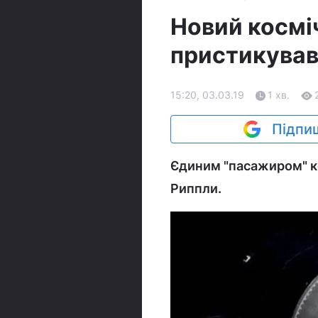
Новий космі
пристикував
15:20, 03.03.19
1 хв.
Підпиш
Єдиним "пасажиром" ко
Риппли.