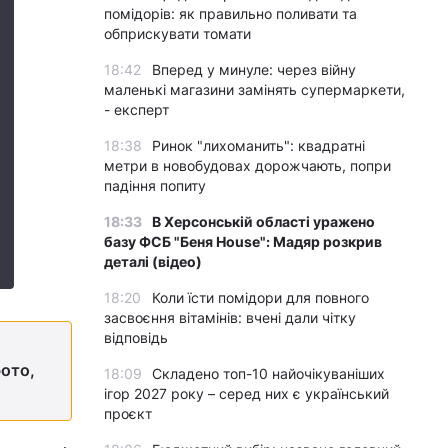
помідорів: як правильно поливати та
обприскувати томати
18:42
Вперед у минуле: через війну
маленькі магазини замінять супермаркети,
- експерт
18:38
Ринок "лихоманить": квадратні
метри в новобудовах дорожчають, попри
падіння попиту
18:33
В Херсонській області уражено
базу ФСБ "Беня House": Мадяр розкрив
деталі (відео)
18:20
Коли їсти помідори для повного
засвоєння вітамінів: вчені дали чітку
відповідь
фото,
18:09
Складено топ-10 найочікуваніших
ігор 2027 року – серед них є український
проєкт