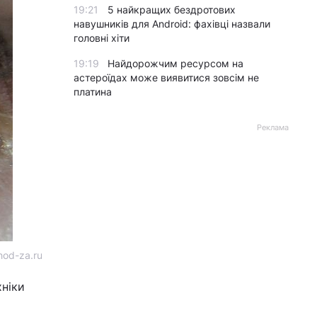
19:21
5 найкращих бездротових
навушників для Android: фахівці назвали
головні хіти
19:19
Найдорожчим ресурсом на
астероїдах може виявитися зовсім не
платина
Реклама
od-za.ru
хніки