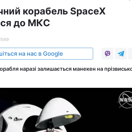
чний корабель SpaceX
ся до МКС
2569
іться на нас в Google
рабля наразі залишається манекен на прізвиськ