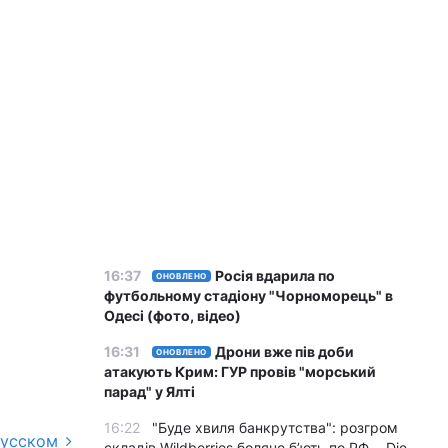
16:37
Росія вдарила по
ОНОВЛЕНО
футбольному стадіону "Чорноморець" в
Одесі (фото, відео)
16:31
Дрони вже пів доби
ОНОВЛЕНО
атакують Крим: ГУР провів "морський
парад" у Ялті
16:22
"Буде хвиля банкрутства": розгром
русском
складів Wildberries боляче бʼють по РФ, - Die