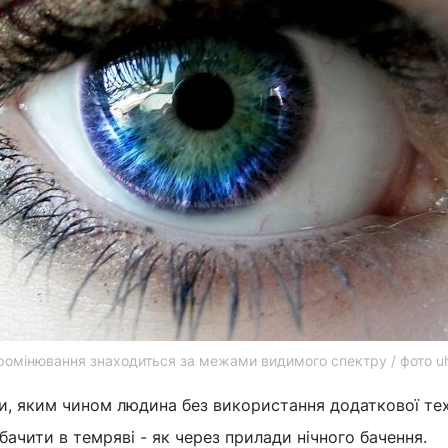
ромінювання знаходиться за межами видимого спектру / фото uh
и, яким чином людина без використання додаткової те
ачити в темряві - як через прилади нічного бачення.