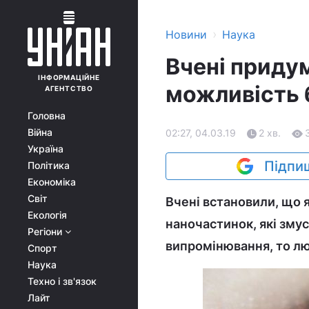
›
Новини
Наука
Вчені приду
ІНФОРМАЦІЙНЕ
можливість 
АГЕНТСТВО
Головна
Війна
02:27, 04.03.19
2 хв.
Україна
Підпиш
Політика
Економіка
Світ
Вчені встановили, що 
Екологія
наночастинок, які зму
Регіони
випромінювання, то лю
Спорт
Наука
Техно і зв'язок
Лайт