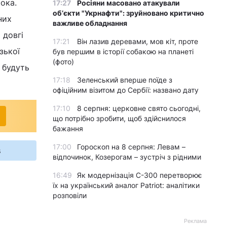
 ока.
17:27
Росіяни масовано атакували
обʼєкти "Укрнафти": зруйновано критично
них
важливе обладнання
 довгі
17:21
Він лазив деревами, мов кіт, проте
зької
був першим в історії собакою на планеті
(фото)
 будуть
17:18
Зеленський вперше поїде з
офіційним візитом до Сербії: названо дату
17:10
8 серпня: церковне свято сьогодні,
що потрібно зробити, щоб здійснилося
бажання
17:00
Гороскоп на 8 серпня: Левам –
s
відпочинок, Козерогам – зустріч з рідними
16:49
Як модернізація С-300 перетворює
їх на український аналог Patriot: аналітики
розповіли
Реклама