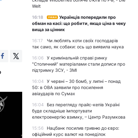
Welt
16:18
Українців попередили про
УНІАН
обман на касі: що робити, якщо ціна в чеку
вища за цінник
16:17
Чи люблять коти своїх господарів
так само, як собаки: ось що виявила наука
16:06
У кримінальній справі ринку
"Столичний" матеріалами стали дописи про
підтримку ЗСУ, - ЗМІ
о
16:04
У червні – 30 бомб, у липні – понад
50: в ОВА заявили про посилення
авіаударів по Сумах
16:04
Без перегляду прайс-кепів Україні
буде складніше імпортувати
електроенергію взимку, – Центр Разумкова
15:56
Нацбанк посилив гривню до євро:
офіційний курс валют на понеділок