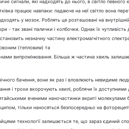
ні сигнали, які надходять до нього, в світло певного 
ітківка працює навпаки: падаюче на неї світло вона пер
адходять у мозок. Роблять це розташовані на внутрішні
ри - так звані палички і колбочки. Однак їх чутливість
становить незначну частину електромагнітного спектра
рвоним (тепловим) та
онами випромінювання. Більша ж частина хвиль залиша
нічного бачення, вони як раз і вловлюють невидиме лю
ння і трохи вкорочують хвилі, роблячи їх доступними 
итайськими вченими наночастинки вкриті молекулами бі
ципом, тільки наносяться безпосередньо на фоторецеп
йцями технології залишається те, що зараз єдиний спо