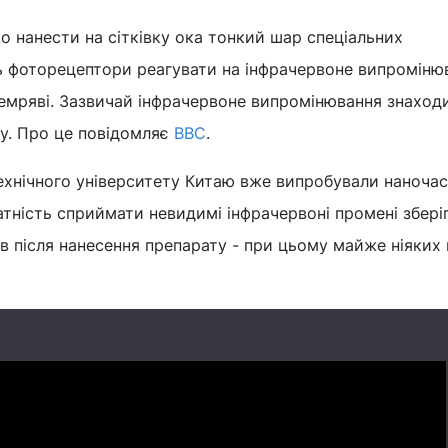
о нанести на сітківку ока тонкий шар спеціальних
ь фоторецептори реагувати на інфрачервоне випромінюв
емряві. Зазвичай інфрачервоне випромінювання знаходи
у. Про це повідомляє
ВВС
.
ехнічного університету Китаю вже випробували наноча
атність сприймати невидимі інфрачервоні промені збері
в після нанесення препарату - при цьому майже ніяких 