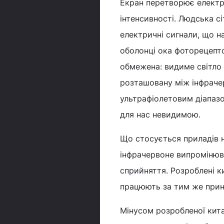
Екран перетворює електрич
інтенсивності. Людська с
електричні сигнали, що н
оболонці ока фоторецепто
обмежена: видиме світло 
розташовану між інфраче
ультрафіолетовим діапаз
для нас невидимою.
Що стосується приладів 
інфрачервоне випромінюва
сприйняття. Розроблені к
працюють за тим же прин
Мінусом розробленої кита