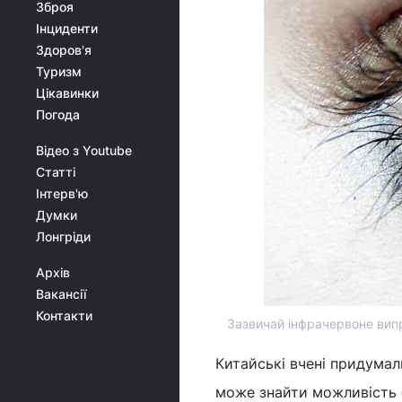
Зброя
Інциденти
Здоров'я
Туризм
Цікавинки
Погода
Відео з Youtube
Статті
Інтерв'ю
Думки
Лонгріди
Архів
Вакансії
Контакти
Зазвичай інфрачервоне вип
Китайські вчені придумал
може знайти можливість б