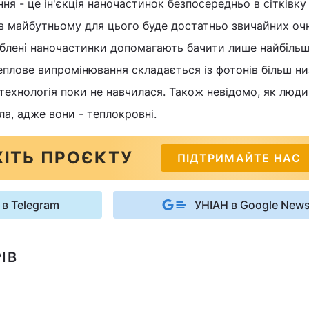
ня - це ін'єкція наночастинок безпосередньо в сітківку
 в майбутньому для цього буде достатньо звичайних оч
облені наночастинки допомагають бачити лише найбільш
теплове випромінювання складається із фотонів більш ни
 технологія поки не навчилася. Також невідомо, як люди
ла, адже вони - теплокровні.
ІТЬ ПРОЄКТУ
ПІДТРИМАЙТЕ НАС
 в Telegram
УНІАН в Google New
ІВ