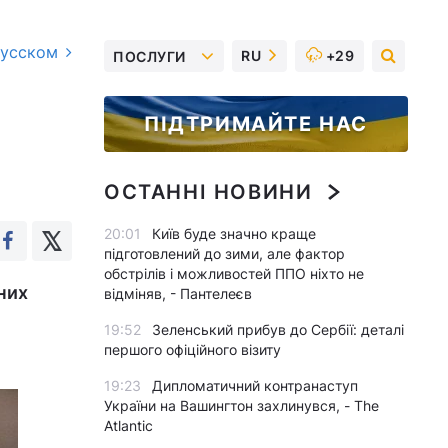
русском
RU
+29
ПОСЛУГИ
ПІДТРИМАЙТЕ НАС
ОСТАННІ НОВИНИ
20:01
Київ буде значно краще
підготовлений до зими, але фактор
обстрілів і можливостей ППО ніхто не
них
відміняв, - Пантелеєв
19:52
Зеленський прибув до Сербії: деталі
першого офіційного візиту
19:23
Дипломатичний контранаступ
України на Вашингтон захлинувся, - The
Atlantic