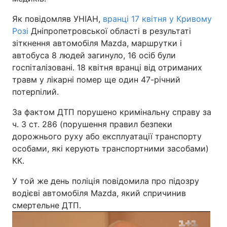
Як повідомляв УНІАН,
вранці 17 квітня у Кривому
Розі
Дніпропетровської області в результаті
зіткнення автомобіля Маzdа, маршрутки і
автобуса 8 людей загинуло, 16 осіб були
госпіталізовані. 18 квітня вранці від отриманих
травм у лікарні помер ще один 47-річний
потерпілий.
За фактом ДТП порушено кримінальну справу за
ч. 3 ст. 286 (порушення правил безпеки
дорожнього руху або експлуатації транспорту
особами, які керують транспортними засобами)
КК.
У той же день поліція повідомила про підозру
водієві автомобіля Маzdа, який спричинив
смертельне ДТП.