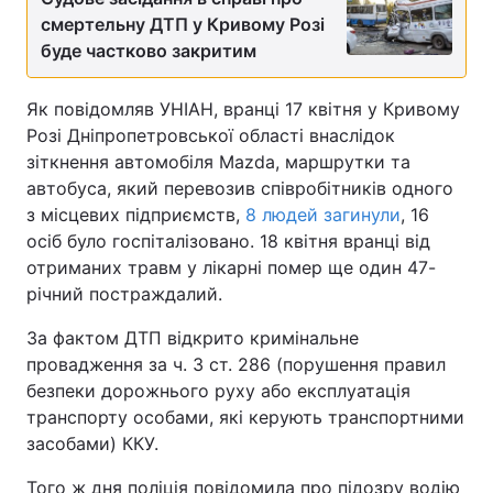
смертельну ДТП у Кривому Розі
Тема оформлення
буде частково закритим
Як повідомляв УНІАН, вранці 17 квітня у Кривому
Розі Дніпропетровської області внаслідок
зіткнення автомобіля Маzdа, маршрутки та
автобуса, який перевозив співробітників одного
з місцевих підприємств,
8 людей загинули
, 16
осіб було госпіталізовано. 18 квітня вранці від
отриманих травм у лікарні помер ще один 47-
річний постраждалий.
За фактом ДТП відкрито кримінальне
провадження за ч. 3 ст. 286 (порушення правил
безпеки дорожнього руху або експлуатація
транспорту особами, які керують транспортними
засобами) ККУ.
Того ж дня поліція повідомила про підозру водію