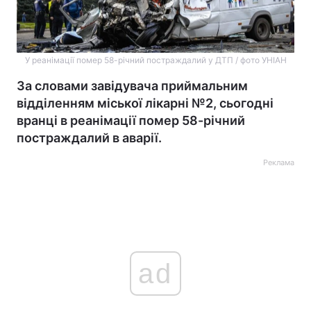
У реанімації помер 58-річний постраждалий у ДТП / фото УНІАН
За словами завідувача приймальним
відділенням міської лікарні №2, сьогодні
вранці в реанімації помер 58-річний
постраждалий в аварії.
Реклама
ad