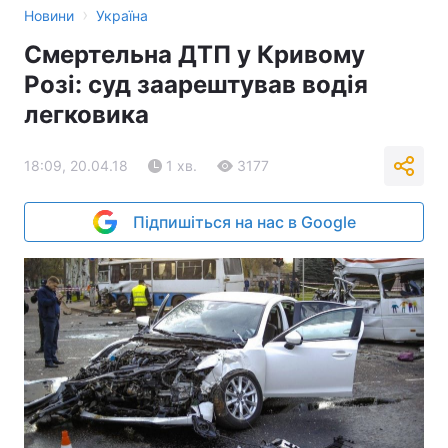
›
Новини
Україна
Смертельна ДТП у Кривому
Розі: суд заарештував водія
легковика
18:09, 20.04.18
1 хв.
3177
Підпишіться на нас в Google