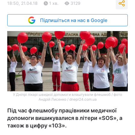
18:50, 21.04.18
1 хв.
3129
Підпишіться на нас в Google
У Дніпрі лікарі швидкої допомоги влаштували флешмоб / фото
Андрій Лисенко / dnepr24.com.ua
Під час флешмобу працівники медичної
допомоги вишикувалися в літери «SOS», а
також в цифру «103».