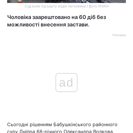
Суд взяв під варту водія легковика / фото УНІАН
Чоловіка заарештовано на 60 діб без
можливості внесення застави.
Реклама
ad
Сьогодні рішенням Бабушкінського районного
суду Дніпра 68-річного Олександра Волкова,