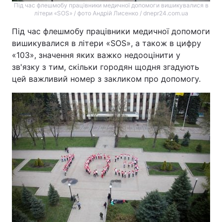
Під час флешмобу працівники медичної допомоги вишикувалися в
літери «SOS» / фото Андрій Лисенко / dnepr24.com.ua
Під час флешмобу працівники медичної допомоги
вишикувалися в літери «SOS», а також в цифру
«103», значення яких важко недооцінити у
зв'язку з тим, скільки городян щодня згадують
цей важливий номер з закликом про допомогу.