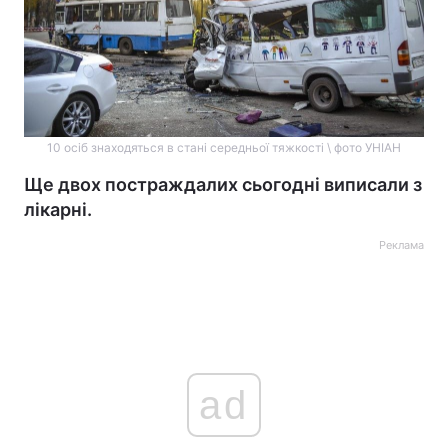
10 осіб знаходяться в стані середньої тяжкості \ фото УНІАН
Ще двох постраждалих сьогодні виписали з
лікарні.
Реклама
ad