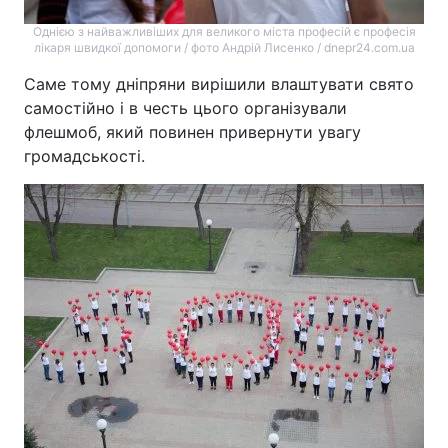
Однією з найважливіших для великого міста професій є професія
лікаря швидкої допомоги / фото Андрій Лисенко / dnepr24.com.ua
Саме тому дніпряни вирішили влаштувати свято
самостійно і в честь цього організували
флешмоб, який повинен привернути увагу
громадськості.