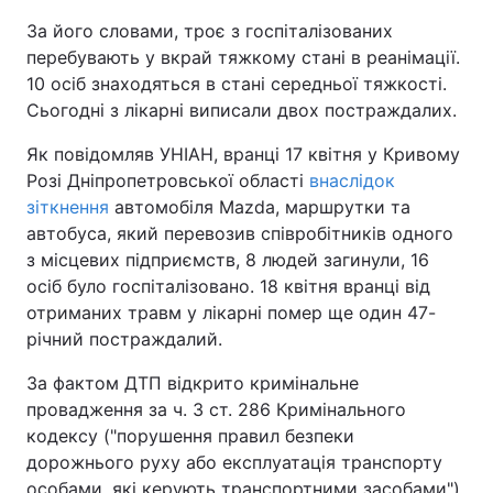
За його словами, троє з госпіталізованих
перебувають у вкрай тяжкому стані в реанімації.
10 осіб знаходяться в стані середньої тяжкості.
Сьогодні з лікарні виписали двох постраждалих.
Як повідомляв УНІАН, вранці 17 квітня у Кривому
Розі Дніпропетровської області
внаслідок
зіткнення
автомобіля Маzdа, маршрутки та
автобуса, який перевозив співробітників одного
з місцевих підприємств, 8 людей загинули, 16
осіб було госпіталізовано. 18 квітня вранці від
отриманих травм у лікарні помер ще один 47-
річний постраждалий.
За фактом ДТП відкрито кримінальне
провадження за ч. 3 ст. 286 Кримінального
кодексу ("порушення правил безпеки
дорожнього руху або експлуатація транспорту
особами, які керують транспортними засобами").