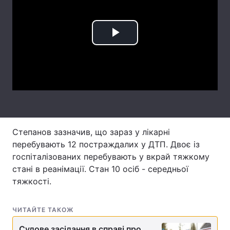
Лонгріди
Play
Відео з Youtube
Статті
Video
Інтерв'ю
Думки
Архів
Вакансії
Контакти
Степанов зазначив, що зараз у лікарні
Послуги
перебувають 12 постраждалих у ДТП. Двоє із
госпіталізованих перебувають у вкрай тяжкому
стані в реанімації. Стан 10 осіб - середньої
тяжкості.
ЧИТАЙТЕ ТАКОЖ
Судове засідання в справі про