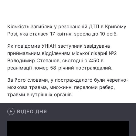
Кількість загиблих у резонансній ДТП в Кривому
Головна
Війна
Розі, яка сталася 17 квітня, зросла до 10 осіб.
Україна
Політика
Як повідомив УНІАН заступник завідувача
приймальним відділенням міської лікарні №2
Економіка
Світ
Володимир Степанов, сьогодні о 4:50 в
Спорт
Наука
реанімації помер 58-річний постраждалий.
За його словами, у постраждалого були черепно-
Техно і зв'язок
Лайт
мозкова травма, множинні переломи ребер,
Зброя
Інциденти
травми внутрішніх органів.
Здоров'я
Туризм
ВІДЕО ДНЯ
Цікавинки
Погода
Екологія
Регіони