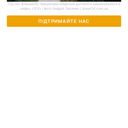
Під час флешмобу працівники медичної допомоги вишикувалися в
цифру «103» / фото Андрій Лисенко / dnepr24.com.ua
ПІДТРИМАЙТЕ НАС