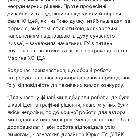
неординарних рішень. Проте професійні
Лонгріди
дизайнери та художники відзначили й обрали
саме 10 ідей, які, на їхню думку, найбільш вдалі за
формою, змістом, стилістикою, кольоровим
Відео з Youtube
Статті
наповненням і відповідають духу сучасного
Інтерв'ю
Думки
Києва”, - зауважила начальник ГУ з питань
внутрішньої політики та зв’язків з громадськістю
Архів
Вакансії
Марина ХОНДА.
Контакти
Водночас зазначається, що обрані роботи
потребують певного доопрацювання і приведення
Послуги
їх у відповідність до технічних вимог конкурсу.
“Для участі у фіналі ми відбирали роботи, де були
цікаві ідеї та графічні рішення, якщо ж у них були
якісь недоліки, то до кожної роботи для автора
ми надавали письмові рекомендації, що потрібно
доопрацювати, аби робота відповідала усім
вимогам”, - зауважив дизайнер Юрко ГУЦУЛЯК.