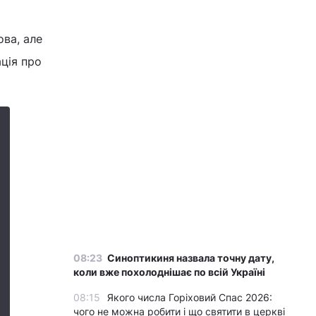
ова, але
ція про
08:23
Синоптикиня назвала точну дату,
коли вже похолоднішає по всій Україні
08:15
Якого числа Горіховий Спас 2026:
чого не можна робити і що святити в церкві