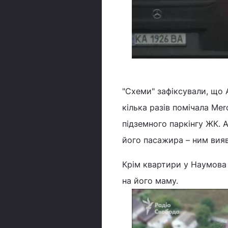
"Схеми" зафіксували, що
кілька разів помічала Me
підземного паркінгу ЖК. А
його пасажира – ним вия
Крім квартири у Наумова
на його маму.