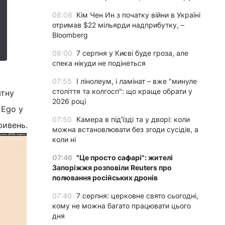
08:08
Кім Чен Ин з початку війни в Україні
отримав $22 мільярди надприбутку, –
Bloomberg
08:00
7 серпня у Києві буде гроза, але
спека нікуди не подінеться
о
07:55
І лінолеум, і ламінат – вже "минуле
століття та колгосп": що краще обрати у
атну
2026 році
 Ego у
07:50
Камера в під'їзді та у дворі: коли
ривень.
можна встановлювати без згоди сусідів, а
коли ні
07:46
"Це просто сафарі": жителі
Запоріжжя розповіли Reuters про
полювання російських дронів
07:40
7 серпня: церковне свято сьогодні,
кому не можна багато працювати цього
дня