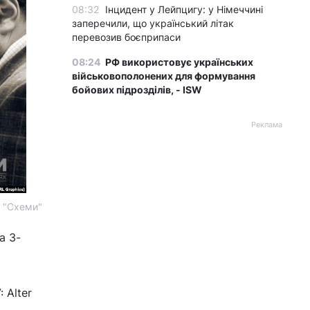
08:32
Інцидент у Лейпцигу: у Німеччині
заперечили, що український літак
перевозив боєприпаси
08:24
РФ використовує українських
військовополонених для формування
бойових підрозділів, - ISW
Реклама
ж "Схеми"
а 3-
 Alter