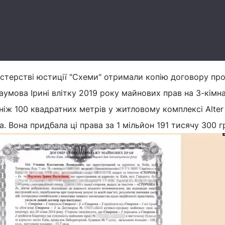
істерстві юстиції "Схеми" отримали копію договору пр
аумова Ірині влітку 2019 року майнових прав на 3-кімн
іж 100 квадратних метрів у житловому комплексі Alter
. Вона придбала ці права за 1 мільйон 191 тисячу 300 г