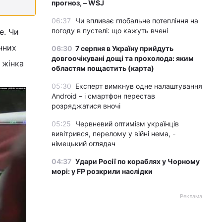
прогноз, – WSJ
06:37
Чи впливає глобальне потепління на
погоду в пустелі: що кажуть вчені
е. Чи
чних
06:30
7 серпня в Україну прийдуть
довгоочікувані дощі та прохолода: яким
 жінка
областям пощастить (карта)
05:30
Експерт вимкнув одне налаштування
Android – і смартфон перестав
розряджатися вночі
05:25
Червневий оптимізм українців
вивітрився, перелому у війні нема, -
німецький оглядач
04:37
Удари Росії по кораблях у Чорному
морі: у FP розкрили наслідки
Реклама