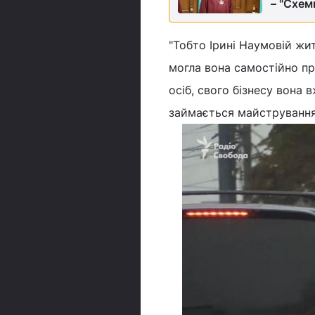
– "Схем
"Тобто Ірині Наумовій жи
могла вона самостійно п
осіб, свого бізнесу вона 
займається майструванням