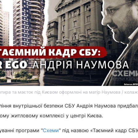
ртира та маєток під Києвом оформлені на матір Наумова / кола
ління внутрішньої безпеки СБУ Андрія Наумова придбал
ному житловому комплексі у центрі Києва.
уванні програми "
Схеми
" під назвою «Таємний кадр СБУ: