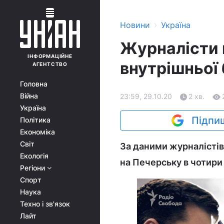
›
Новини
Україна
Журналісти 
ІНФОРМАЦІЙНЕ
внутрішньої 
АГЕНТСТВО
Головна
Війна
23:59, 29.10.20
2 хв.
Україна
Підпиш
Політика
Економіка
Світ
За даними журналістів
Екологія
на Печерську в чотири
Регіони
Спорт
Наука
Техно і зв'язок
Лайт