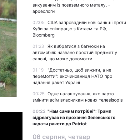
викуваним із позаземного металу, -
археологи
02:05
США запровадили нові санкції проти
Куби за співпрацю з Китаєм та РФ, -
Bloomberg
01:23
Як вибратися з багнюки на
автомобілі: названо простий предмет у
салоні, що може допомогти
01:19
"Достатньо, щоб вижити, а не
перемогти": ексчиновниця НАТО про
надання ракет Україні
00:25
Одне налаштування, яке варто
змінити всім власникам нових телевізорів
00:22
"Нам самим потрібні": Трамп
відреагував на прохання Зеленського
надати ракети до Patriot
06 серпня, четвер