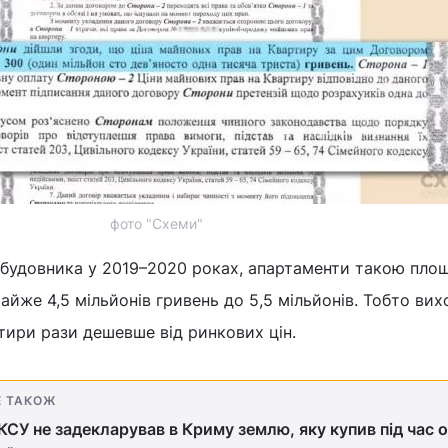
фото "Схеми"
 забудовника у 2019–2020 роках, апартаменти такою пло
йже 4,5 мільйонів гривень до 5,5 мільйонів. Тобто вих
тири рази дешевше від ринкових цін.
Е ТАКОЖ
КСУ не задекларував в Криму землю, яку купив під час о