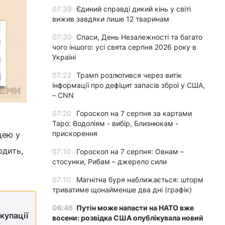
07:39
Єдиний справді дикий кінь у світі
вижив завдяки лише 12 тваринам
07:30
Спаси, День Незалежності та багато
чого іншого: усі свята серпня 2026 року в
Україні
07:23
Трамп розлютився через витік
інформації про дефіцит запасів зброї у США,
– CNN
07:20
Гороскоп на 7 серпня за картами
Таро: Водоліям - вибір, Близнюкам -
прискорення
щею у
одить,
07:10
Гороскоп на 7 серпня: Овнам –
стосунки, Рибам – джерело сили
07:10
Магнітна буря наближається: шторм
триватиме щонайменше два дні (графік)
06:46
Путін може напасти на НАТО вже
купації
восени: розвідка США опублікувала новий