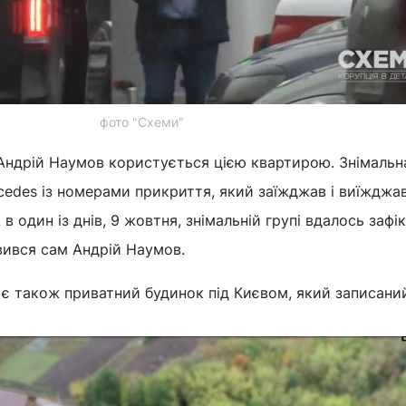
фото "Схеми"
 Андрій Наумов користується цією квартирою. Знімальн
rcedes із номерами прикриття, який заїжджав і виїжджав
 в один із днів, 9 жовтня, знімальній групі вдалось зафі
вився сам Андрій Наумов.
 є також приватний будинок під Києвом, який записани