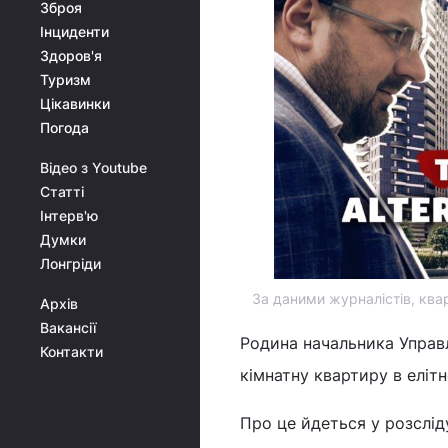
Зброя
Інциденти
Здоров'я
Туризм
Цікавинки
Погода
Відео з Youtube
Статті
Інтерв'ю
Думки
Лонгріди
За даними журналістів, ква
Архів
Вакансії
Родина начальника Управ
Контакти
кімнатну квартиру в еліт
Про це йдеться у розслід