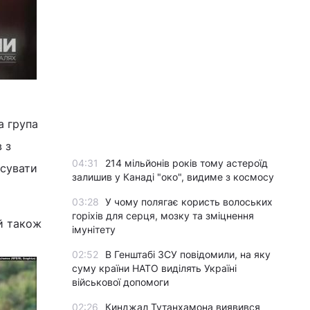
а група
 з
04:31
214 мільйонів років тому астероїд
ксувати
залишив у Канаді "око", видиме з космосу
03:28
У чому полягає користь волоських
горіхів для серця, мозку та зміцнення
й також
імунітету
02:52
В Генштабі ЗСУ повідомили, на яку
суму країни НАТО виділять Україні
військової допомоги
02:26
Кинджал Тутанхамона виявився