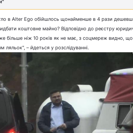
и"
тло в Alter Ego обійшлось щонайменше в 4 рази дешевш
ридбати коштовне майно? Відповідно до реєстру юриди
вже більше ніж 10 років як не має, з соцмереж видно, що
 ляльок", – йдеться у розслідуванні.