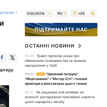
русском
RU
+26
ПОСЛУГИ
и
ПІДТРИМАЙТЕ НАС
ОСТАННІ НОВИНИ
08:49
Трамп підписав укази про
обмеження громадянства за правом
народження у США
артиру
08:47
"Щенячий патруль",
УНІАН
"Морозивник" і "Мотор Сіті": головні
прем'єри в кінотеатрах цього тижня
08:41
Як рицинова олія впливає на
волосся: дослідження пояснюють користь
цього народного засобу