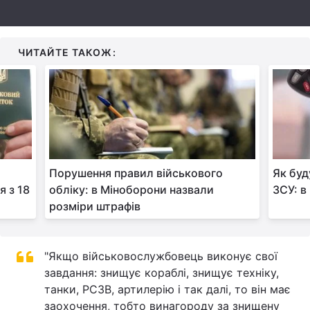
Тема оформлення
ЧИТАЙТЕ ТАКОЖ:
Порушення правил військового
Як буд
я з 18
обліку: в Міноборони назвали
ЗСУ: в
розміри штрафів
"Якщо військовослужбовець виконує свої
завдання: знищує кораблі, знищує техніку,
танки, РСЗВ, артилерію і так далі, то він має
заохочення, тобто винагороду за знищену