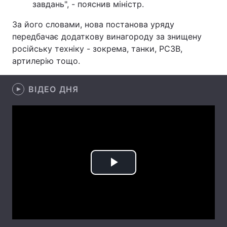
завдань", - пояснив міністр.
Лонгріди
За його словами, нова постанова уряду
передбачає додаткову винагороду за знищену
Відео з Youtube
Статті
російську техніку - зокрема, танки, РСЗВ,
артилерію тощо.
Інтерв'ю
Думки
ВІДЕО ДНЯ
Архів
Вакансії
Контакти
Послуги
Play
Video