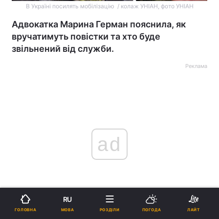
В Україні посилять мобілізацію / колаж УНІАН, фото УНІАН
Адвокатка Марина Герман пояснила, як
вручатимуть повістки та хто буде
звільнений від служби.
Реклама
ad
RU
МОВА
ГОЛОВНА
РОЗДІЛИ
ПОГОДА
ЛАЙТ
З 18 травня в Україні запрацює новий
закон про