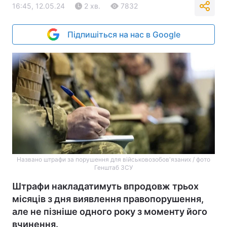
16:45, 12.05.24
2 хв.
7832
Підпишіться на нас в Google
Названо штрафи за порушення для військовозобов'язаних / фото
Генштаб ЗСУ
Штрафи накладатимуть впродовж трьох
місяців з дня виявлення правопорушення,
але не пізніше одного року з моменту його
вчинення.