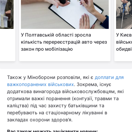
У Полтавській області зросла
У Києв
кількість перереєстрацій авто через
військ
закон про мобілізацію
обидві
Також у Міноборони розповіли, які є
доплати для
важкопоранених військових
. Зокрема, існує
додаткова винагорода військовослужбовцям, які
отримали важкі поранення (контузії, травми та
каліцтва) під час захисту батьківщини та
перебувають на стаціонарному лікуванні в
закладах охорони здоров’я.
Вас також можуть зацікавити новини: