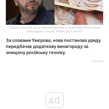
Умєров розповів, за що виплачуватимуть додаткову винагороду
військовим / Колаж УНІАН, фото УНІАН
За словами Умєрова, нова постанова уряду
передбачає додаткову винагороду за
знищену російську техніку.
Реклама
ad