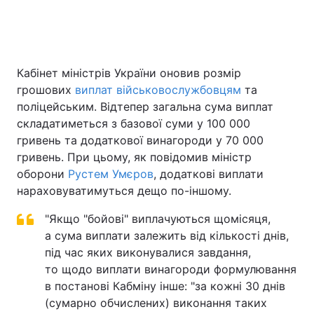
Головна
Війна
Кабінет міністрів України оновив розмір
грошових
виплат військовослужбовцям
та
Україна
Політика
поліцейським. Відтепер загальна сума виплат
Економіка
Світ
складатиметься з базової суми у 100 000
гривень та додаткової винагороди у 70 000
Спорт
Наука
гривень. При цьому, як повідомив міністр
оборони
Рустем Умєров
, додаткові виплати
Техно і зв'язок
Лайт
нараховуватимуться дещо по-іншому.
Зброя
Інциденти
"Якщо "бойові" виплачуються щомісяця,
а сума виплати залежить від кількості днів,
Здоров'я
Туризм
під час яких виконувалися завдання,
то щодо виплати винагороди формулювання
Цікавинки
Погода
в постанові Кабміну інше: "за кожні 30 днів
(сумарно обчислених) виконання таких
Екологія
Регіони