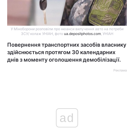
У Міноборони розповіли про нюанси вилучення авто на потреби
ЗСУ/ колаж УНІАН, фото
ua.depositphotos.com
, УНІАН
Повернення транспортних засобів власнику
здійснюється протягом 30 календарних
днів з моменту оголошення демобілізації.
Реклама
ad