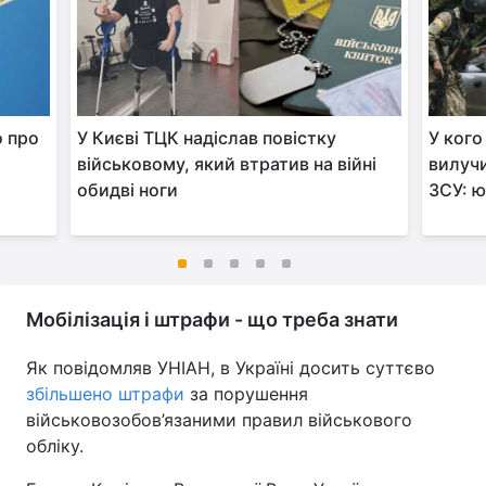
о про
У Києві ТЦК надіслав повістку
У кого
військовому, який втратив на війні
вилучи
обидві ноги
ЗСУ: 
Мобілізація і штрафи - що треба знати
Як повідомляв УНІАН, в Україні досить суттєво
збільшено штрафи
за порушення
військовозобов’язаними правил військового
обліку.