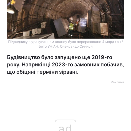
Підряднику з урахуванням авансу було перераховано 4 млрд грн /
фото УНІАН, Олександр Синиця
Будівництво було запущено ще 2019-го
року. Наприкінці 2023-го замовник побачив,
що обіцяні терміни зірвані.
Реклама
ad