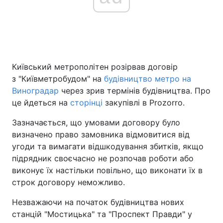
Головна
Війна
Україна
Політика
Київський метрополітен розірвав договір
з "Київметробудом" на
будівництво метро на
Економіка
Світ
Виноградар
через зрив термінів будівництва. Про
це йдеться на
сторінці
закупівлі в Prozorro.
Спорт
Наука
Зазначається, що умовами договору було
Техно і зв'язок
Лайт
визначено право замовника відмовитися від
угоди та вимагати відшкодування збитків, якщо
Зброя
Інциденти
підрядник своєчасно не розпочав роботи або
виконує їх настільки повільно, що виконати їх в
Здоров'я
Туризм
строк договору неможливо.
Цікавинки
Погода
Незважаючи на початок будівництва нових
станцій "Мостицька" та "Проспект Правди" у
Екологія
Регіони