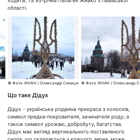
ходити, та 95-річна Пелагея Живко з Львівської
області.
© Фото УНІАН / Олександр Синиця
© Фото УНІАН / Олександр 
Що таке Дідух
Дідух - українська різдвяна прикраса з колосків,
символ предка-покровителя, зачинателя роду; а
також символ урожаю, добробуту, багатства.
Дідух має вигляд вертикального поставленого
снопа, що складається з кращого зерна, може