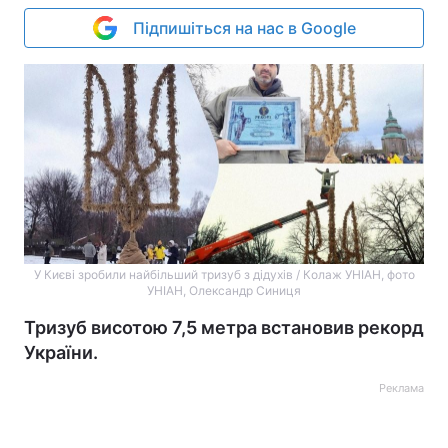
Підпишіться на нас в Google
У Києві зробили найбільший тризуб з дідухів / Колаж УНІАН, фото
УНІАН, Олександр Синиця
Тризуб висотою 7,5 метра встановив рекорд
України.
Реклама