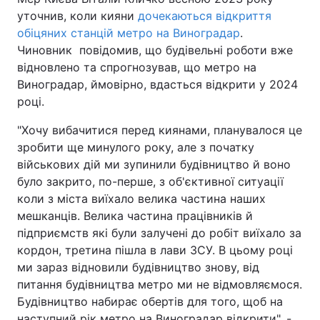
уточнив, коли кияни
дочекаються відкриття
обіцяних станцій метро на Виноградар
.
Чиновник повідомив, що будівельні роботи вже
відновлено та спрогнозував, що метро на
Виноградар, ймовірно, вдасться відкрити у 2024
році.
"Хочу вибачитися перед киянами, планувалося це
зробити ще минулого року, але з початку
військових дій ми зупинили будівництво й воно
було закрито, по-перше, з об'єктивної ситуації
коли з міста виїхало велика частина наших
мешканців. Велика частина працівників й
підприємств які були залучені до робіт виїхало за
кордон, третина пішла в лави ЗСУ. В цьому році
ми зараз відновили будівництво знову, від
питання будівництва метро ми не відмовляємося.
Будівництво набирає обертів для того, щоб на
наступний рік метро на Виноградар відкрити", -