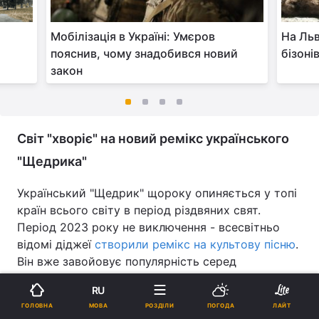
Мобілізація в Україні: Умєров
На Льв
пояснив, чому знадобився новий
бізонів
закон
Світ "хворіє" на новий ремікс українського
"Щедрика"
Український "Щедрик" щороку опиняється у топі
країн всього світу в період різдвяних свят.
Період 2023 року не виключення - всесвітньо
відомі діджеї
створили ремікс на культову пісню
.
Він вже завойовує популярність серед
міжнародних чартів музики.
RU
Над техно-версією хіта працював французький
МОВА
ГОЛОВНА
РОЗДІЛИ
ПОГОДА
ЛАЙТ