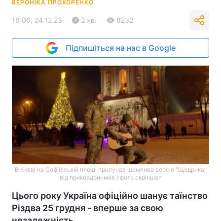
ВЕРОНІКА ПРОХОРЕНКО
18:06, 24.12.23
2 хв.
8232
Підпишіться на нас в Google
В Києві на Софіївській площі пролунав щемлива версія "Щедрика"
від прикордонників / фото скріншот
Цього року Україна офіційно шанує таїнство
Різдва 25 грудня - вперше за свою
незалежність.