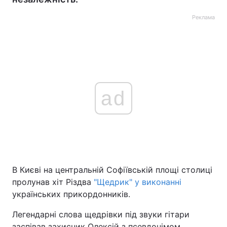
Реклама
ad
В Києві на центральній Софіївській площі столиці
пролунав хіт Різдва
"Щедрик" у виконанні
українських прикордонників.
Легендарні слова щедрівки під звуки гітари
заспівав захисник Олексій з псевдонімом