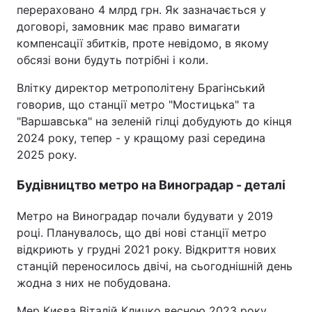
перераховано 4 млрд грн. Як зазначається у
Тема оформлення
договорі, замовник має право вимагати
компенсації збитків, проте невідомо, в якому
обсязі вони будуть потрібні і коли.
Влітку директор метрополітену Брагінський
говорив, що станції метро "Мостицька" та
"Варшавська" на зеленій гілці добудують до кінця
2024 року, тепер - у кращому разі середина
2025 року.
Будівництво метро на Виноградар - деталі
Метро на Виноградар почали будувати у 2019
році. Планувалось, що дві нові станції метро
відкриють у грудні 2021 року. Відкриття нових
станцій переносилось двічі, на сьогоднішній день
жодна з них не побудована.
Мер Києва Віталій Кличко весною 2023 року