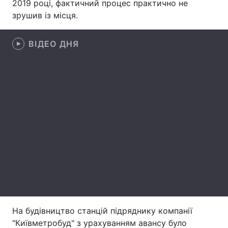
2019 році, фактичний процес практично не
зрушив із місця.
Лонгріди
ВІДЕО ДНЯ
Відео з Youtube
Статті
Інтерв'ю
Думки
Архів
Вакансії
Контакти
Послуги
На будівництво станцій підряднику компанії
"Київметробуд" з урахуванням авансу було