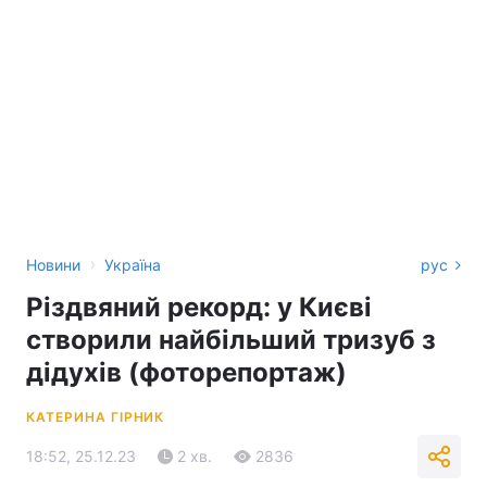
›
Новини
Україна
рус
Різдвяний рекорд: у Києві
створили найбільший тризуб з
дідухів (фоторепортаж)
КАТЕРИНА ГІРНИК
18:52, 25.12.23
2 хв.
2836