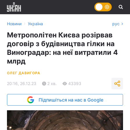
›
Новини
Україна
рус
Метрополітен Києва розірвав
договір з будівництва гілки на
Виноградар: на неї витратили 4
млрд
ОЛЕГ ДАВИГОРА
20:16, 26.12.23
2 хв.
43393
Підпишіться на нас в Google