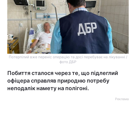
Потерпілий вже переніс операцію та досі перебуває на лікуванні /
фото ДБР
Побиття сталося через те, що підлеглий
офіцера справляв природню потребу
неподалік намету на полігоні.
Реклама