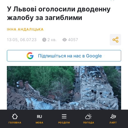
У Львові оголосили дводенну
жалобу за загиблими
ІННА АНДАЛІЦЬКА
13:05, 06.07.23
2 хв.
4057
Підпишіться на нас в Google
RU
МОВА
ГОЛОВНА
РОЗДІЛИ
ПОГОДА
ЛАЙТ
Рятувальники продовжують працювати на місці удару / Скриншот