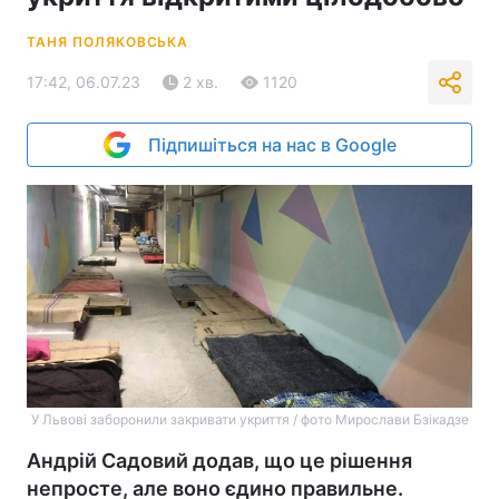
ТАНЯ ПОЛЯКОВСЬКА
17:42, 06.07.23
2 хв.
1120
Підпишіться на нас в Google
У Львові заборонили закривати укриття / фото Мирослави Бзікадзе
Андрій Садовий додав, що це рішення
непросте, але воно єдино правильне.