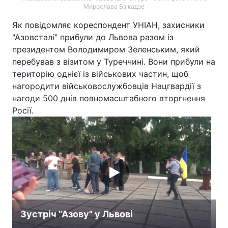
Мирослава Бзікадзе
Як повідомляє кореспондент УНІАН, захисники
"Азовсталі" прибули до Львова разом із
президентом Володимиром Зеленським, який
перебував з візитом у Туреччині. Вони прибули на
територію однієї із військових частин, щоб
нагородити військовослужбовців Нацгвардії з
нагоди 500 днів повномасштабного вторгнення
Росії.
Зустріч "Азову" у Львові