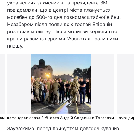
українських захисників та президента ЗМІ
повідомляли, що в центрі міста планується
Тема оформлення
молебен до 500-го дня повномасштабної війни.
Незабаром після появи всіх гостей Епіфаній
розпочав молитву. Після молитви керівництво
країни разом із героями "Азовсталі" залишили
площу.
рам
командири азова /
© фото Андрій Садовий в Телеграм
команди
Зауважимо, перед прибуттям довгоочікуваних