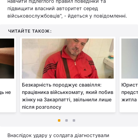
навчити підлеглого правил поведінки та
підвищити власний авторитет серед
військовослужбовців", - йдеться у повідомленні.
ЧИТАЙТЕ ТАКОЖ:
Безкарність породжує свавілля:
Юрист 
дь не
працівника військкомату, який побив
предс
жінку на Закарпатті, звільнили лише
житла 
після розголосу
Внаслідок удару у солдата діагностували