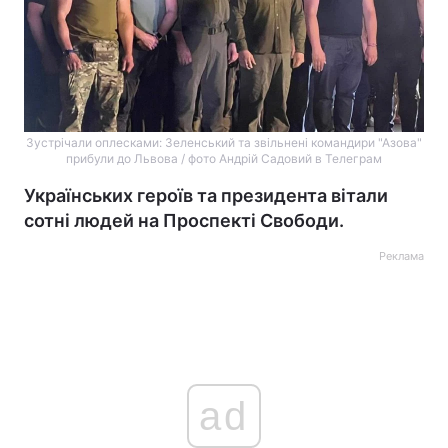
Зустрічали оплесками: Зеленський та звільнені командири "Азова"
прибули до Львова / фото Андрій Садовий в Телеграм
Українських героїв та президента вітали
сотні людей на Проспекті Свободи.
Реклама
ad