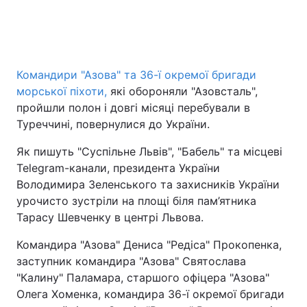
Головна
Війна
Командири "Азова" та 36-ї окремої бригади
Україна
Політика
морської піхоти,
які обороняли "Азовсталь",
пройшли полон і довгі місяці перебували в
Економіка
Світ
Туреччині, повернулися до України.
Спорт
Наука
Як пишуть "Суспільне Львів", "Бабель" та місцеві
Telegram-канали, президента України
Техно і зв'язок
Лайт
Володимира Зеленського та захисників України
урочисто зустріли на площі біля пам’ятника
Зброя
Інциденти
Тарасу Шевченку в центрі Львова.
Здоров'я
Туризм
Командира "Азова" Дениса "Редіса" Прокопенка,
заступник командира "Азова" Святослава
Цікавинки
Погода
"Калину" Паламара, старшого офіцера "Азова"
Олега Хоменка, командира 36-ї окремої бригади
Екологія
Регіони