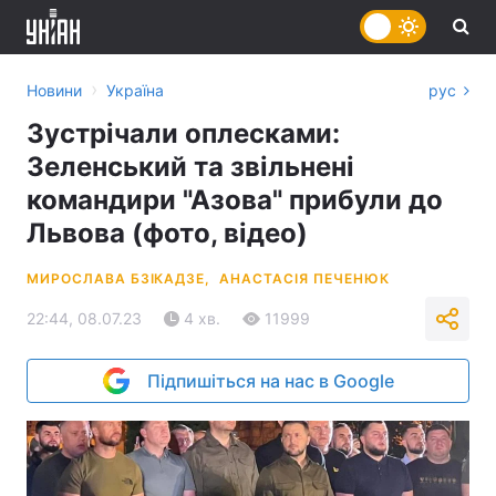
›
Новини
Україна
рус
Зустрічали оплесками:
Зеленський та звільнені
командири "Азова" прибули до
Львова (фото, відео)
МИРОСЛАВА БЗІКАДЗЕ,
АНАСТАСІЯ ПЕЧЕНЮК
22:44, 08.07.23
4 хв.
11999
Підпишіться на нас в Google