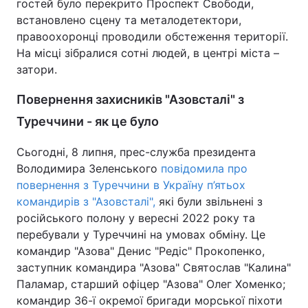
гостей було перекрито Проспект Свободи,
встановлено сцену та металодетектори,
правоохоронці проводили обстеження території.
На місці зібралися сотні людей, в центрі міста –
затори.
Повернення захисників "Азовсталі" з
Туреччини - як це було
Сьогодні, 8 липня, прес-служба президента
Володимира Зеленського
повідомила про
повернення з Туреччини в Україну п’ятьох
командирів з "Азовсталі",
які були звільнені з
російського полону у вересні 2022 року та
перебували у Туреччині на умовах обміну. Це
командир "Азова" Денис "Редіс" Прокопенко,
заступник командира "Азова" Святослав "Калина"
Паламар, старший офіцер "Азова" Олег Хоменко;
командир 36-ї окремої бригади морської піхоти