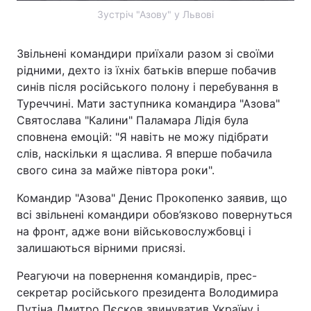
Зустріч "Азову" у Львові
Звільнені командири приїхали разом зі своїми
рідними, дехто із їхніх батьків вперше побачив
синів після російського полону і перебування в
Туреччині. Мати заступника командира "Азова"
Святослава "Калини" Паламара Лідія була
сповнена емоцій: "Я навіть не можу підібрати
слів, наскільки я щаслива. Я вперше побачила
свого сина за майже півтора роки".
Командир "Азова" Денис Прокопенко заявив, що
всі звільнені командири обов’язково повернуться
на фронт, адже вони військовослужбовці і
залишаються вірними присязі.
Реагуючи на повернення командирів, прес-
секретар російського президента Володимира
Путіна Дмитро Пєсков звинуватив Україну і