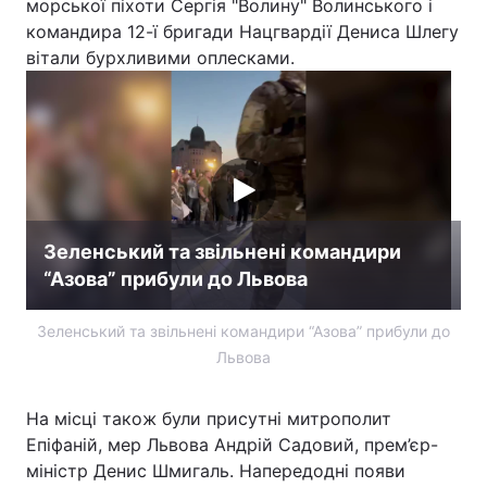
морської піхоти Сергія "Волину" Волинського і
командира 12-ї бригади Нацгвардії Дениса Шлегу
Лонгріди
вітали бурхливими оплесками.
Відео з Youtube
Статті
Інтерв'ю
Думки
Архів
Вакансії
Контакти
Зеленський та звільнені командири
“Азова” прибули до Львова
Послуги
Зеленський та звільнені командири “Азова” прибули до
Львова
На місці також були присутні митрополит
Епіфаній, мер Львова Андрій Садовий, прем’єр-
міністр Денис Шмигаль. Напередодні появи