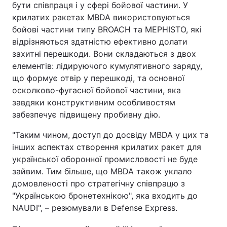
бути співпраця і у сфері бойової частини. У
крилатих ракетах MBDA використовуються
бойові частини типу BROACH та MEPHISTO, які
відрізняються здатністю ефективно долати
захитні перешкоди. Вони складаються з двох
елементів: лідируючого кумулятивного заряду,
що формує отвір у перешкоді, та основної
осколково-фугасної бойової частини, яка
завдяки конструктивним особливостям
забезпечує підвищену пробивну дію.
"Таким чином, доступ до досвіду MBDA у цих та
інших аспектах створення крилатих ракет для
української оборонної промисловості не буде
зайвим. Тим більше, що MBDA також уклало
домовленості про стратегічну співпрацю з
"Українською бронетехнікою", яка входить до
NAUDI", – резюмували в Defense Express.