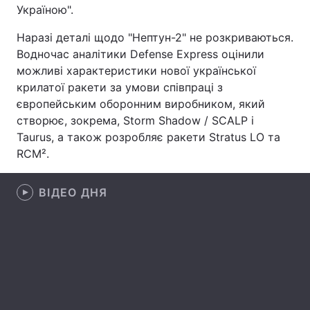
Україною".
Лонгріди
Наразі деталі щодо "Нептун-2" не розкриваються.
Водночас аналітики Defense Express оцінили
Відео з Youtube
Статті
можливі характеристики нової української
крилатої ракети за умови співпраці з
Інтерв'ю
Думки
європейським оборонним виробником, який
створює, зокрема, Storm Shadow / SCALP і
Архів
Вакансії
Taurus, а також розробляє ракети Stratus LO та
RCM².
Контакти
Послуги
ВІДЕО ДНЯ