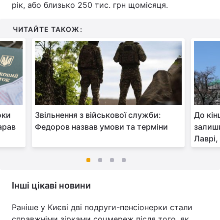
рік, або близько 250 тис. грн щомісяця.
ЧИТАЙТЕ ТАКОЖ:
оки
Звільнення з військової служби:
До кін
арав
Федоров назвав умови та терміни
залиши
Лаврі,
Інші цікаві новини
Раніше у Києві дві подруги-пенсіонерки стали
справжніми зірками соцмереж після того, як