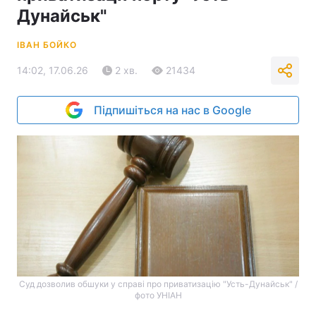
Дунайськ"
ІВАН БОЙКО
14:02, 17.06.26
2 хв.
21434
Підпишіться на нас в Google
Суд дозволив обшуки у справі про приватизацію "Усть-Дунайськ" /
фото УНІАН