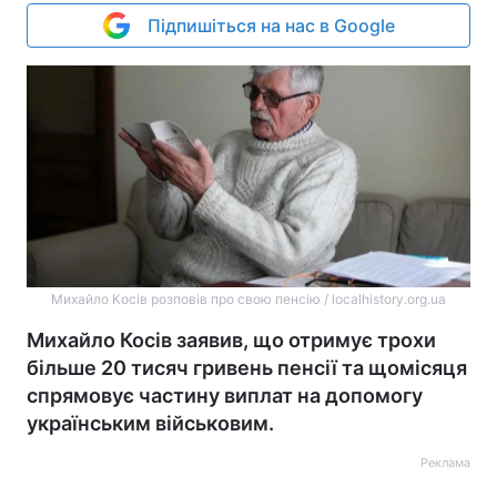
Підпишіться на нас в Google
Михайло Косів розповів про свою пенсію / localhistory.org.ua
Михайло Косів заявив, що отримує трохи
більше 20 тисяч гривень пенсії та щомісяця
спрямовує частину виплат на допомогу
українським військовим.
Реклама