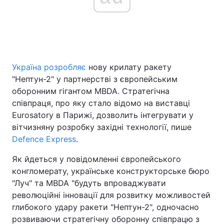
Головна
Війна
Україна
Політика
Україна розробляє
нову крилату ракету
"Нептун-2" у партнерстві з європейським
Економіка
Світ
оборонним гігантом MBDA. Стратегічна
співпраця, про яку стало відомо на виставці
Спорт
Наука
Eurosatory в Парижі, дозволить інтегрувати у
вітчизняну розробку західні технології, пише
Техно і зв'язок
Лайт
Defence Express
.
Зброя
Інциденти
Як йдеться у повідомленні європейського
конгломерату, українське конструкторське бюро
Здоров'я
Туризм
"Луч" та MBDA "будуть впроваджувати
революційні інновації для розвитку можливостей
Цікавинки
Погода
глибокого удару ракети "Нептун-2", одночасно
розвиваючи стратегічну оборонну співпрацю з
Екологія
Регіони