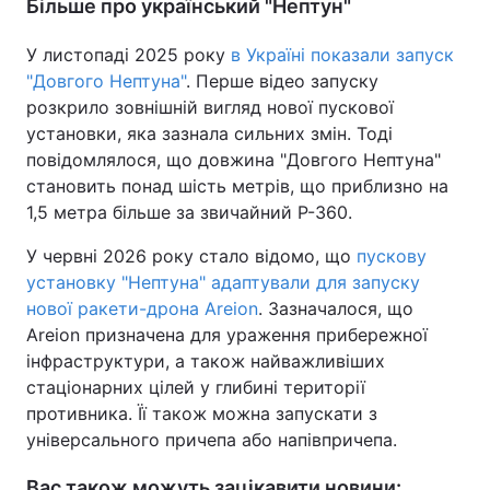
Більше про український "Нептун"
У листопаді 2025 року
в Україні показали запуск
"Довгого Нептуна"
. Перше відео запуску
розкрило зовнішній вигляд нової пускової
установки, яка зазнала сильних змін. Тоді
повідомлялося, що довжина "Довгого Нептуна"
становить понад шість метрів, що приблизно на
1,5 метра більше за звичайний Р-360.
У червні 2026 року стало відомо, що
пускову
установку "Нептуна" адаптували для запуску
нової ракети-дрона Areion
. Зазначалося, що
Areion призначена для ураження прибережної
інфраструктури, а також найважливіших
стаціонарних цілей у глибині території
противника. Її також можна запускати з
універсального причепа або напівпричепа.
Вас також можуть зацікавити новини: