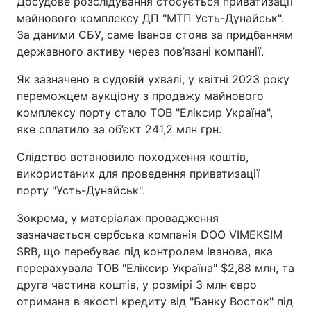
Досудове розслідування стосується приватизації
майнового комплексу ДП "МТП Усть-Дунайськ".
За даними СБУ, саме Іванов стояв за придбанням
державного активу через пов’язані компанії.
Як зазначено в судовій ухвалі, у квітні 2023 року
переможцем аукціону з продажу майнового
комплексу порту стало ТОВ "Еліксир Україна",
яке сплатило за об’єкт 241,2 млн грн.
Слідство встановило походження коштів,
використаних для проведення приватизації
порту "Усть-Дунайськ".
Зокрема, у матеріалах провадження
зазначається сербська компанія DOO VIMEKSIM
SRB, що перебуває під контролем Іванова, яка
перерахувала ТОВ "Еліксир Україна" $2,88 млн, та
друга частина коштів, у розмірі 3 млн євро
отримана в якості кредиту від "Банку Восток" під