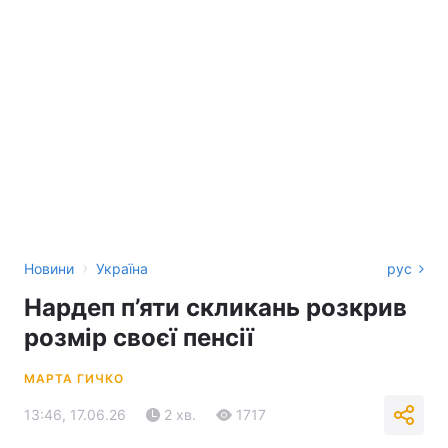
›
Новини
Україна
рус
Нардеп п’яти скликань розкрив
розмір своєї пенсії
МАРТА ГИЧКО
13:46, 17.06.26
2 хв.
1717