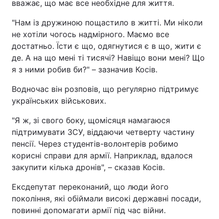
вважає, що має все необхідне для життя.
"Нам із дружиною пощастило в житті. Ми ніколи
не хотіли чогось надмірного. Маємо все
достатньо. Їсти є що, одягнутися є в що, жити є
де. А на що мені ті тисячі? Навіщо вони мені? Що
я з ними робив би?" – зазначив Косів.
Водночас він розповів, що регулярно підтримує
українських військових.
"Я ж, зі свого боку, щомісяця намагаюся
підтримувати ЗСУ, віддаючи четверту частину
пенсії. Через студентів-волонтерів робимо
корисні справи для армії. Наприклад, вдалося
закупити кілька дронів", – сказав Косів.
Ексдепутат переконаний, що люди його
покоління, які обіймали високі державні посади,
повинні допомагати армії під час війни.