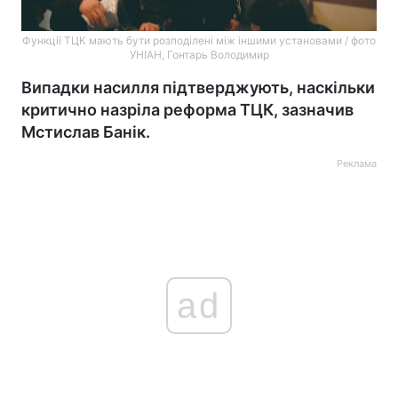
Функції ТЦК мають бути розподілені між іншими установами / фото
УНІАН, Гонтарь Володимир
Випадки насилля підтверджують, наскільки
критично назріла реформа ТЦК, зазначив
Мстислав Банік.
Реклама
ad