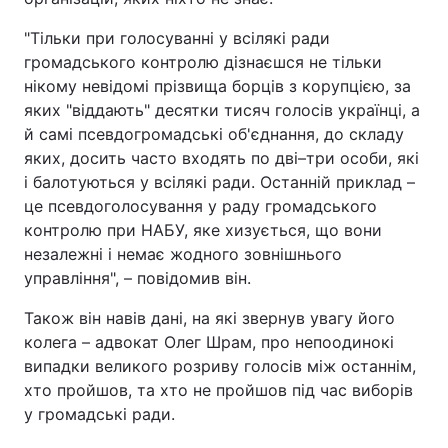
Тема оформлення
"Тільки при голосуванні у всілякі ради
громадського контролю дізнаєшся не тільки
нікому невідомі прізвища борців з корупцією, за
яких "віддають" десятки тисяч голосів українці, а
й самі псевдогромадські об'єднання, до складу
яких, досить часто входять по дві–три особи, які
і балотуються у всілякі ради. Останній приклад –
це псевдоголосування у раду громадського
контролю при НАБУ, яке хизується, що вони
незалежні і немає жодного зовнішнього
управління", – повідомив він.
Також він навів дані, на які звернув увагу його
колега – адвокат Олег Шрам, про непоодинокі
випадки великого розриву голосів між останнім,
хто пройшов, та хто не пройшов під час виборів
у громадські ради.