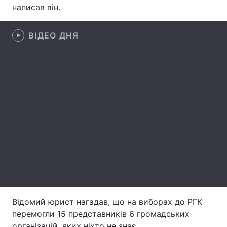
написав він.
Лонгріди
ВІДЕО ДНЯ
Відео з Youtube
Статті
Інтерв'ю
Думки
Архів
Вакансії
Контакти
Послуги
Відомий юрист нагадав, що на виборах до РГК
перемогли 15 представників 6 громадських
організацій, яких ніхто не знає.