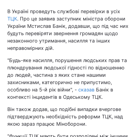
В Україні проведуть службові перевірки в усіх
ТЦК
. Про це заявив заступник міністра оборони
України Мстислав Банік, додавши, що під час них
будуть перевіряти звернення громадян щодо
незаконного утримання, насилля та інших
неправомірних дій.
"Будь-яке насилля, порушення людських прав та
плюндрування людської гідності по відношенню
до людей, частина з яких стане нашими
захисниками, категорично не припустимо,
особливо на 5-й рік війни", -
сказав
Банік в
контексті інцидентів в Одеському ТЦК.
Він також додав, що подібні випадки вчергове
підтверджують необхідність реформи ТЦК, над
якою зараз працює Міноборони.
"Функції ТЦК мають бути розподілені між іншими