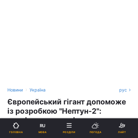
›
Новини
Україна
рус
Європейський гігант допоможе
із розробкою "Нептун-2":
аналітики розповіли, чого
RU
чекати
МОВА
ГОЛОВНА
РОЗДІЛИ
ПОГОДА
ЛАЙТ