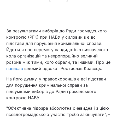
Головна
Війна
За результатами виборів до Ради громадського
Україна
Політика
контролю (РГК) при НАБУ у силовиків є всі
підстави для порушення кримінальної справи.
Економіка
Світ
Йдеться про перемогу кандидатів з визначеного
кола організацій та непропорційно великий
Спорт
Наука
розрив між тими, кого обрали, та іншими. Про це
написав
відомий адвокат Ростислав Кравець.
Техно і зв'язок
Лайт
На його думку, у правоохоронців є всі підстави
Зброя
Інциденти
для порушення кримінальної справи за
підсумками виборів до Ради громадського
Здоров'я
Туризм
контролю НАБУ.
Цікавинки
Погода
"Обʼєктивна підозра абсолютна очевидна і з цією
псевдогромадською участю треба закінчувати", –
Екологія
Регіони