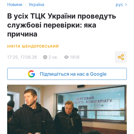
›
Новини
Україна
рус
В усіх ТЦК України проведуть
службові перевірки: яка
причина
НІКІТА ШЕНДЕРОВСЬКИЙ
17:25, 17.06.26
2 хв.
1918
Підпишіться на нас в Google