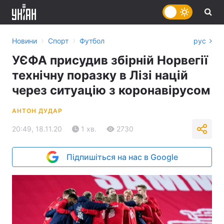
›
›
Новини
Спорт
Футбол
рус
УЄФА присудив збірній Норвегії
технічну поразку в Лізі націй
через ситуацію з коронавірусом
АНТОН ДУДАР
20:49, 18.11.20
1 хв.
2730
Підпишіться на нас в Google