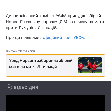
Дисциплінарний комітет УЄФА присудив збірній
Норвегії технічну поразку (0:3) за неявку на матч
Головна
Війна
проти Румунії в Лізі націй.
Україна
Політика
Про це повідомив
офіційний сайт УЄФА.
Економіка
Світ
ЧИТАЙТЕ ТАКОЖ
Спорт
Наука
Уряд Норвегії заборонив збірній
Техно і зв'язок
Лайт
їхати на матчі Ліги націй
Зброя
Інциденти
Здоров'я
Туризм
ВІДЕО ДНЯ
Цікавинки
Погода
Екологія
Регіони