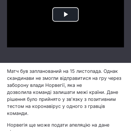
Лонгріди
Play
Відео з Youtube
Статті
Video
Інтерв'ю
Думки
Архів
Вакансії
Контакти
Матч був запланований на 15 листопада. Однак
скандинави не змогли відправитися на гру через
Послуги
заборону влади Норвегії, яка не
дозволила команді залишати межі країни. Дане
рішення було прийнято у зв'язку з позитивним
тестом на коронавірус у одного з гравців
команди.
Норвегія ще може подати апеляцію на дане