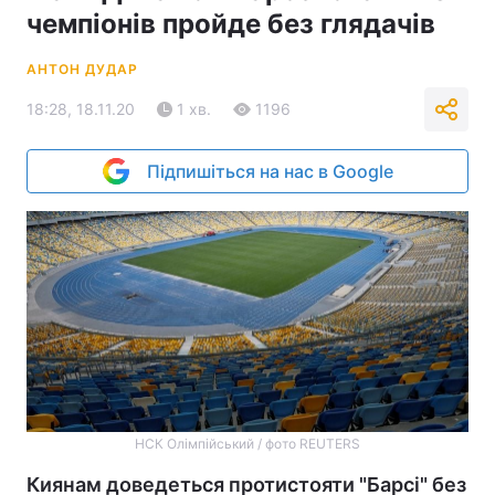
чемпіонів пройде без глядачів
АНТОН ДУДАР
18:28, 18.11.20
1 хв.
1196
Підпишіться на нас в Google
НСК Олімпійський / фото REUTERS
Киянам доведеться протистояти "Барсі" без