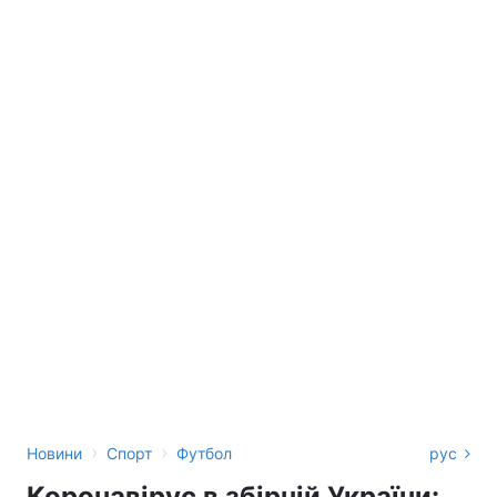
›
›
Новини
Спорт
Футбол
рус
Коронавірус в збірній України: