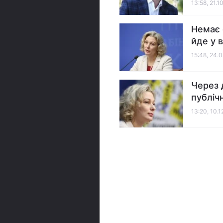
13:58, 21.1
Немає 
йде у 
15:48, 24.
Через 
публіч
13:20, 10.1