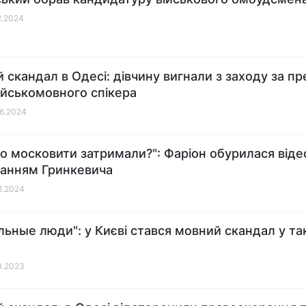
12.2024
 скандал в Одесі: дівчину вигнали з заходу за пр
ійськомовного спікера
06.2024
го московити затримали?": Фаріон обурилася відео
анням Гринкевича
01.2024
льные люди": у Києві стався мовний скандал у та
10.2023