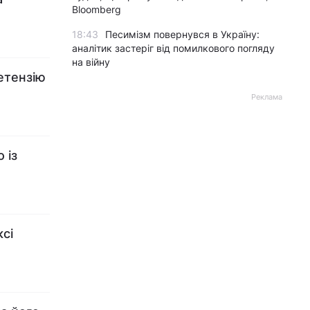
Bloomberg
18:43
Песимізм повернувся в Україну:
аналітик застеріг від помилкового погляду
на війну
етензію
Реклама
 із
ксі