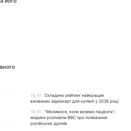
а його
овного
18:35
Складено рейтинг найкращих
вживаних відеокарт для купівлі у 2026 році
18:35
"Молимося, коли веземо пацієнта":
медики розповіли BBC про полювання
російських дронів