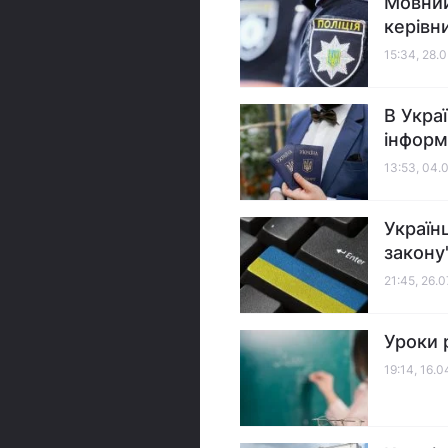
Мовний
керівн
15:34, 28.
В Украї
інформ
13:53, 04.
Україн
закону
21:45, 26.
Уроки 
19:14, 16.