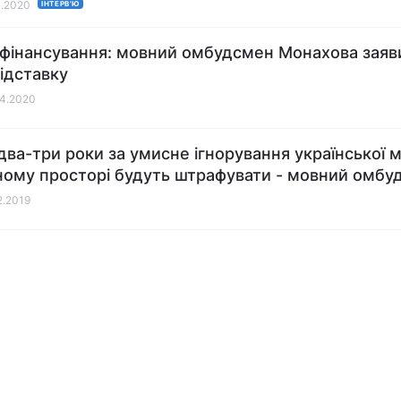
0.2020
ІНТЕРВ'Ю
фінансування: мовний омбудсмен Монахова заяв
відставку
04.2020
два-три роки за умисне ігнорування української 
ному просторі будуть штрафувати - мовний омбу
2.2019