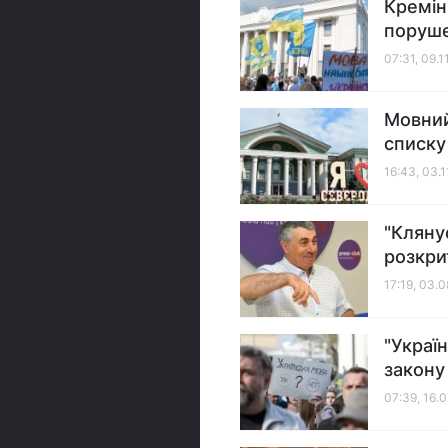
Кремін
поруше
07:31, 09.1
Мовний
списку
16:43, 03.1
"Клянус
розкри
17:19, 03.
"Украї
закону
07:39, 16.