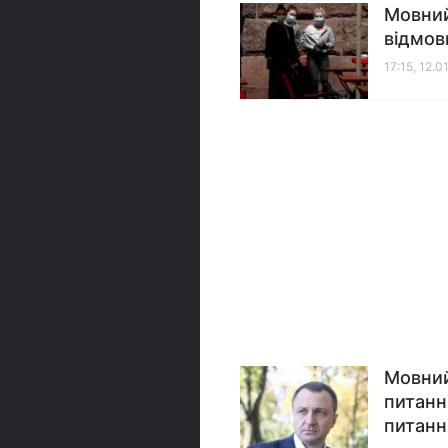
Мовний
відмов
17:15, 12.0
​​​​​​​
питанн
питанн