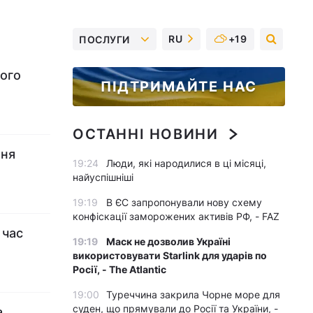
RU
+19
ПОСЛУГИ
ного
ПІДТРИМАЙТЕ НАС
ОСТАННІ НОВИНИ
ння
19:24
Люди, які народилися в ці місяці,
найуспішніші
19:19
В ЄС запропонували нову схему
конфіскації заморожених активів РФ, - FAZ
 час
19:19
Маск не дозволив Україні
використовувати Starlink для ударів по
Росії, - The Atlantic
19:00
Туреччина закрила Чорне море для
суден, що прямували до Росії та України, -
а