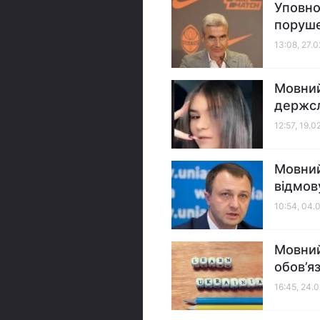
Уповно
поруше
13:08, 27.
Мовний
держсл
12:57, 19.0
Мовний
відмов
10:54, 04.
Мовний
обов’я
16:45, 24.