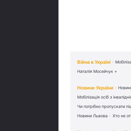
Війна в Україні
Мобіліз
Наталія Мосейчук +
Новини України
Новин
Мобілізація осіб з інвалідн
Чи потрібно пропускати піш
Новини Львова
Хто не от