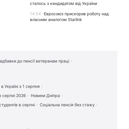
сталось з кандидатом від України
14:54
Євросоюз прискорив роботу над
власним аналогом Starlink
14:51
Уся лінійка iPhone 17 може
подорожчати вже в понеділок: що
відбувається
14:50
Чоловіка висміювали за посадку 11
тисяч дерев: за кілька років усі побачили
надбавки до пенсії ветеранам праці
результат
14:41
Росія знищує українське сільське
господарство і саму природу України, -
Forbes
в Україні з 1 серпня
в серпні 2026
14:41
Новини Дніпра
США щомісяця
ОНОВЛЕНО
постачатимуть Україні ракети для Patriot,
студентів в серпні
Соціальна пенсія без стажу
- Зеленський
14:40
Лідер "Ногу свело!" назвав
ОНОВЛЕНО
причину приїзду в Україну та виправдався
за концерти в Криму