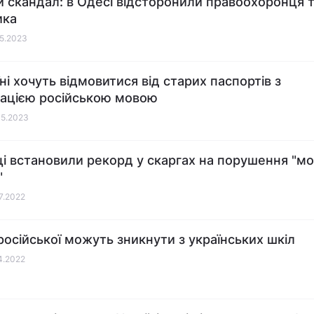
 скандал: в Одесі відсторонили правоохоронця т
ика
05.2023
ні хочуть відмовитися від старих паспортів з
ацією російською мовою
05.2023
ці встановили рекорд у скаргах на порушення "м
"
07.2022
російської можуть зникнути з українських шкіл
04.2022