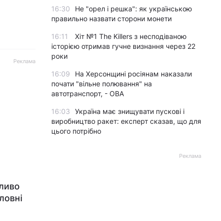
16:30
Не "орел і решка": як українською
правильно назвати сторони монети
16:11
Хіт №1 The Killers з несподіваною
історією отримав гучне визнання через 22
роки
Реклама
16:09
На Херсонщині росіянам наказали
почати "вільне полювання" на
автотранспорт, - ОВА
16:03
Україна має знищувати пускові і
виробництво ракет: експерт сказав, що для
цього потрібно
Реклама
жливо
ловні