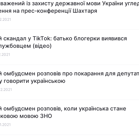
важений із захисту державної мови України углед
ння на прес-конференції Шахтаря
02.2021
 скандал у TikTok: батько блогерки виявився
ужбовцем (відео)
2.2021
 омбудсмен розповів про покарання для депутат
у говорити українською
02.2021
 омбудсмен розповів, коли українська стане
зковою мовою ЗНО
01.2021