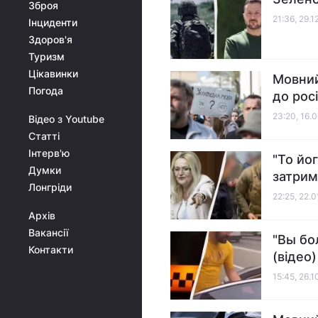
Зброя
21:36, 29.
Інциденти
Здоров'я
Туризм
Цікавинки
Мовний
Погода
до рос
23:20, 16.
Відео з Youtube
Статті
Інтерв'ю
"То йо
Думки
затрим
Лонгріди
22:25, 22.
Архів
Вакансії
"Вы бо
Контакти
(відео)
15:45, 26.