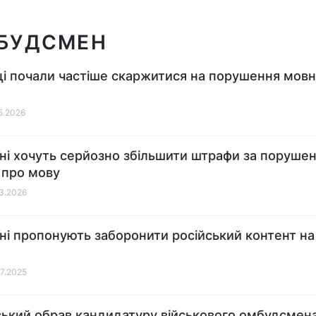
БУДСМЕН
ці почали частіше скаржитися на порушення мов
05.2026
їні хочуть серйозно збільшити штрафи за поруше
 про мову
03.2026
їні пропонують заборонити російський контент на
07.2025
ький обрав кандидатуру військового омбудсмен