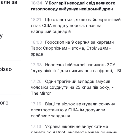
вали за
18:34
У Болгарії неподалік від великого
газопроводу вибухнув невідомий дрон
18:21
Що станеться, якщо найсекретніший
літак США впаде у ворога: план на
найгірший сценарій
у
18:00
Гороскоп на 9 серпня за картами
Таро: Скорпіонам – втома, Стрільцям –
зрада
17:38
Норвезькі військові навчають ЗСУ
різко
"духу вікінгів" для виживання на фронті, - BI
17:26
Один трагічний випадок змусив
чоловіка схуднути на 25 кг за пів року, -
The Mirror
ного
17:16
Вівці та віслюк врятували сонячну
електростанцію у США: їм доручили
особливе завдання
17:13
Україна ніколи не випускатиме
ракети до Patriot: експерт назвав причини