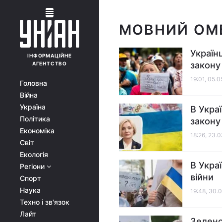
МОВНИЙ ОМ
Україн
ІНФОРМАЦІЙНЕ
закону
АГЕНТСТВО
19:01, 05.
Головна
Війна
Україна
В Укра
Політика
закону
Економіка
18:26, 23.
Світ
Екологія
В Укра
Регіони
війни
Спорт
Наука
19:48, 30.
Техно і зв'язок
Лайт
Зеленс