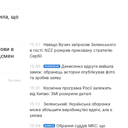
ила, що
15:57
Навіщо Вучич запросив Зеленського
мови в
в гості: NZZ розкрив приховану стратегію
дсмен
Сербії
15:45
Денисенко вдруге вийшла
ОНОВЛЕНО
заміж: обранець акторки опублікував фото
та зробив заяву
Реклама
15:31
Космічна програма Росії залежить
від Китаю: ЗМІ розкрили деталі
15:13
Зеленський: Українська оборонка
може збільшити виробництво вдвічі, але є
умова
15:04
Обрання суддів МКС: що
ДУМКА