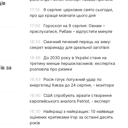
ів
17:10
9 серпня: церковне свято сьогодні,
про що краще мовчати цього дня
17:00
Гороскоп на 9 серпня: Овнам –
прислухатися, Рибам – відпустити минуле
16:55
Смачний печений перець на зиму:
секрет маринаду для ідеальної заготівлі
16:46
До 2030 року в Україні стане на
третину менше першокласників: експертка
ів за
розповіла про ризики
16:43
Росія готує потужний удар по
енергетиці Києва до 24 серпня, - монітори
16:40
США спробують зірвати створення
європейського аналога Patriot, - експерт
16:30
Найкращі з найкращих: 10 найвище
оцінених критиками ігор за останні десять
років