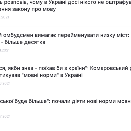
ь розповів, чому в Україні досі нікого не оштрафу
ння закону про мову
1.2021
 омбудсмен вимагає перейменувати низку міст: 
 - більше десятка
1.2021
я, якби знав - поїхав би з країни": Комаровський 
тикував "мовні норми" в Україні
08.2021
нської буде більше": почали діяти нові норми мов
07.2021