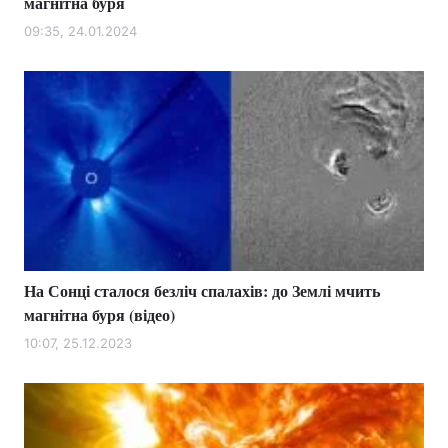
магнітна буря
09:35, 24.01.2024
На Сонці сталося безліч спалахів: до Землі мчить
магнітна буря (відео)
10:07, 25.12.2023