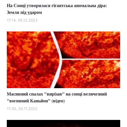
На Сонці утворилася гігантська аномальна діра:
Земля під ударом
17:14, 06.12.2023
Масивний спалах "вирізав" на сонці величезний
"вогняний Каньйон" (відео)
17:45, 04.11.2023