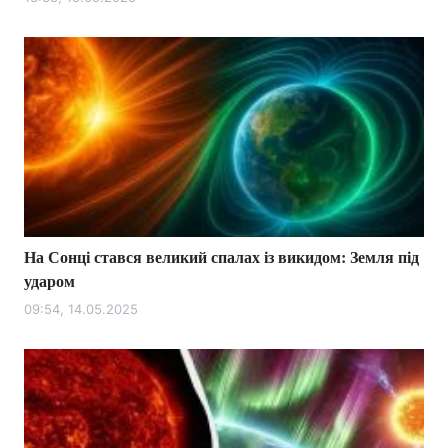
Лонгріди
Відео з Youtube
Статті
Інтерв'ю
Думки
Архів
Вакансії
Контакти
На Сонці стався великий спалах із викидом: Земля під
Послуги
ударом
09:54, 14.05.2025