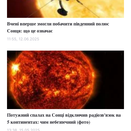
Вчені вперше змогли побачити південний полюс
Головна
Війна
Сонця: що це означає
Україна
Політика
11:55, 12.06.2025
Економіка
Світ
Спорт
Наука
Техно і зв'язок
Лайт
Зброя
Інциденти
Здоров'я
Туризм
Потужний спалах на Сонці відключив радіозв'язок на
Цікавинки
Погода
5 континентах: чим небезпечний (фото)
Екологія
Регіони
13:38, 15.05.2025