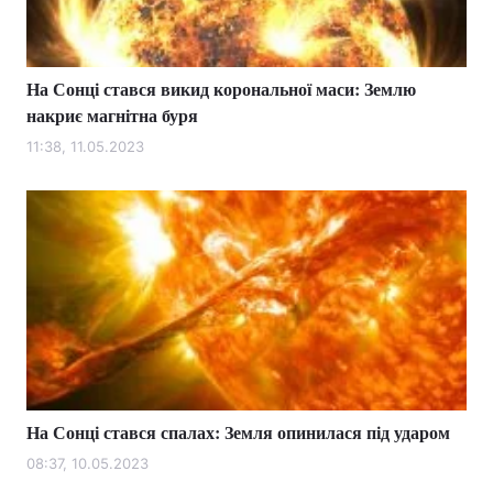
На Сонці стався викид корональної маси: Землю
Головна
Війна
накриє магнітна буря
Україна
Політика
11:38, 11.05.2023
Економіка
Світ
Спорт
Наука
Техно і зв'язок
Лайт
Зброя
Інциденти
Здоров'я
Туризм
На Сонці стався спалах: Земля опинилася під ударом
Цікавинки
Погода
08:37, 10.05.2023
Екологія
Регіони