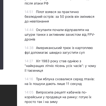
після атаки РФ
14:51
Пілот взявся за практично
безлюдний острів: за 50 років він змінився
до невпізнання
14:44
Окупанти почали відправляти на
штурм танки з активним захистом від FPV-
дронів
14:38
Американський трюк із картоплею
фрі допомагає швидко загустити суп
14:27
Хіт 1983 року став однією з
"найкращих літніх пісень усіх часів": у чому
її таємниця
14:16
Три яблука сховалися серед птахів:
на їх пошуки дають лише 11 секунд
14:05
Випросила рецепт кабачків по-
корейськи у продавця на ринку: готую їх
просто так і на зиму