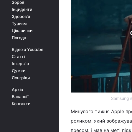
Зброя
Інциденти
Здоров'я
Туризм
Цікавинки
Погода
Відео з Youtube
Статті
Інтерв'ю
Думки
Лонгріди
Архів
Вакансії
Samsung в
Контакти
Минулого тижня Apple п
роликом, який зображував
пресом, і мав на меті пі