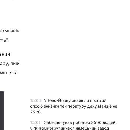
Компанія
ть".
езний
ару, якій
імкне на
15:06
У Нью-Йорку знайшли простий
спосіб знизити температуру даху майже на
25 °C
15:01
Забезпечував роботою 3500 людей:
у Житомирі зупинився німецький завод