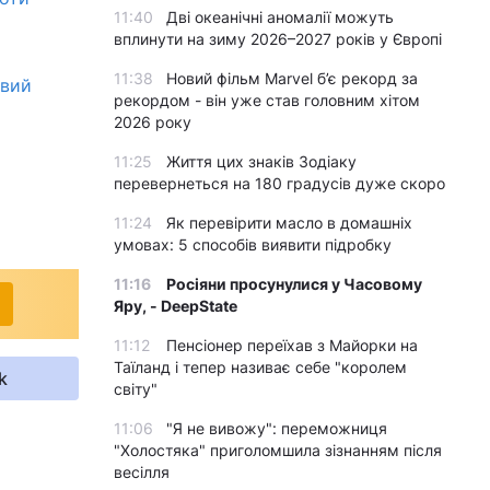
11:40
Дві океанічні аномалії можуть
вплинути на зиму 2026–2027 років у Європі
11:38
Новий фільм Marvel б’є рекорд за
овий
рекордом - він уже став головним хітом
2026 року
11:25
Життя цих знаків Зодіаку
перевернеться на 180 градусів дуже скоро
11:24
Як перевірити масло в домашніх
умовах: 5 способів виявити підробку
11:16
Росіяни просунулися у Часовому
Яру, - DeepState
11:12
Пенсіонер переїхав з Майорки на
Таїланд і тепер називає себе "королем
k
світу"
11:06
"Я не вивожу": переможниця
"Холостяка" приголомшила зізнанням після
весілля