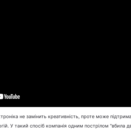
троніка не замінить креативність, проте може підтримат
ій. У такий спосіб компанія одним пострілом "вбила д