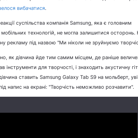
велося вибачатися
.
реакції суспільства компанія Samsung, яка є головним
і мобільних технологій, не могла залишитися осторонь. 
ну рекламу під назвою "Ми ніколи не зруйнуємо творчіс
ано, як дівчина йде тим самим місцем, де раніше велич
в інструменти для творчості, і знаходить акустичну гіт
 дівчина ставить Samsung Galaxy Tab S9 на мольберт, ув
під напис на екрані: "Творчість неможливо розчавити".