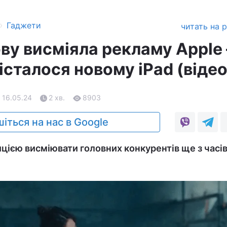
›
Гаджети
читать на 
ву висміяла рекламу Apple 
істалося новому iPad (відео
 16.05.24
2 хв.
8903
іться на нас в Google
цією висміювати головних конкурентів ще з часів