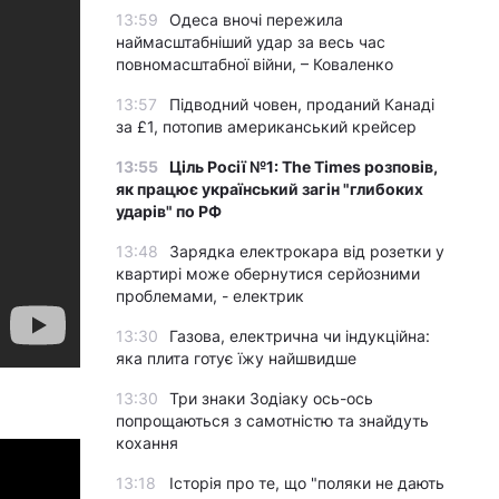
13:59
Одеса вночі пережила
наймасштабніший удар за весь час
повномасштабної війни, – Коваленко
13:57
Підводний човен, проданий Канаді
за £1, потопив американський крейсер
13:55
Ціль Росії №1: The Times розповів,
як працює український загін "глибоких
ударів" по РФ
13:48
Зарядка електрокара від розетки у
квартирі може обернутися серйозними
проблемами, - електрик
13:30
Газова, електрична чи індукційна:
яка плита готує їжу найшвидше
13:30
Три знаки Зодіаку ось-ось
попрощаються з самотністю та знайдуть
кохання
13:18
Історія про те, що "поляки не дають