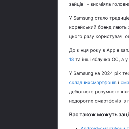
зайців" – висміяла головн
У Samsung стало традиціє
корейський бренд лають 
цього разу користувачі о
До кінця року в Apple зап
18
та інші яблучка ОС, а 
У Samsung на 2024 рік те
складних
смартфонів
і
сма
дебютного розумного кіл
недорогих смартфонів із 
Вас також можуть заці
Android-смартфони т