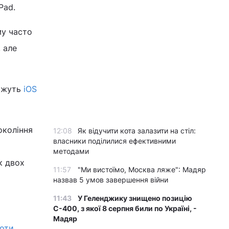
Pad.
му часто
 але
ажуть
iOS
окоління
12:08
Як відучити кота залазити на стіл:
власники поділилися ефективними
методами
к двох
11:57
"Ми вистоїмо, Москва ляже": Мадяр
назвав 5 умов завершення війни
11:43
У Геленджику знищено позицію
С-400, з якої 8 серпня били по Україні, -
Мадяр
роти