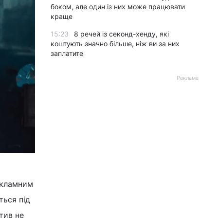
боком, але один із них може працювати
краще
15:23
8 речей із секонд-хенду, які
коштують значно більше, ніж ви за них
заплатите
Реклама
екламним
ться під
тив не