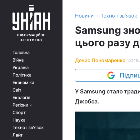
›
Новини
Техно і зв'язок
Samsung зно
ІНФОРМАЦІЙНЕ
цього разу д
АГЕНТСТВО
Головна
Денис Пономаренко
Війна
13:49,
Україна
Підпиш
Політика
Економіка
Світ
У Samsung стало тради
Екологія
Джобса.
Регіони
Спорт
Наука
Техно і зв'язок
Лайт