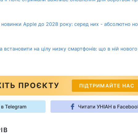
і новинки Apple до 2028 року: серед них - абсолютно н
а встановити на цілу низку смартфонів: що в ній нового
ІТЬ ПРОЄКТУ
ПІДТРИМАЙТЕ НАС
 в Telegram
Читати УНІАН в Faceboo
ІВ