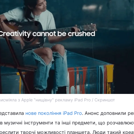
исміяла з Apple "нищівну" рекламу iPad Pro / Скриншот
редставила
нове покоління iPad Pro
. Анонс доповнили р
 музичні інструменти та інші предмети, що розчавлюю
дкреслити творчі можливості планшета. Люди такий креа