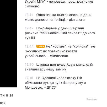
Україні МіГи" - неправда: посол роз’яснив
ситуацію
13:11
Одна чашка цього напою на день
може допомогти печінці, - дієтологи
12:47
Пономарьов у день 53-річчя
розкрив "свій найбільший секрет": до чого
тут ШІ
12:44
Не "костилі", не "коляска" і не
УНІАН
"носилки": як правильно казати
українською, - філологиня
12:30
Шторка для душу йде в минуле: їй
знайшли зручнішу заміну
12:18
На Одещині через атаку РФ
обмежено рух до пунктів пропуску з
Молдовою, – ДПСУ
и її за
Реклама
вох