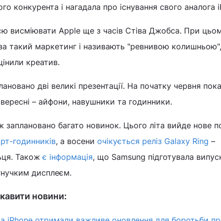
ого конкурента і нагадала про існування свого аналога i
ю висміювати Apple ще з часів Стіва Джобса. При цьо
за такий маркетинг і називають "ревнивою колишньою",
цінили креатив.
лановано дві великі презентації. На початку червня пок
у вересні – айфони, навушники та годинники.
ж заплановано багато новинок. Цього літа вийде нове п
рт-годинників
, а восени
очікується реліз Galaxy Ring
–
ьця. Також
є інформація
, що Samsung підготувала випус
гнучким дисплеєм.
кавити новини:
а iPhone отримали важливе оновлення для боротьби п