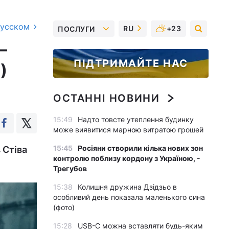
русском
RU
+23
ПОСЛУГИ
–
ПІДТРИМАЙТЕ НАС
)
ОСТАННІ НОВИНИ
15:49
Надто товсте утеплення будинку
може виявитися марною витратою грошей
15:45
Росіяни створили кілька нових зон
 Стіва
контролю поблизу кордону з Україною, -
Трегубов
15:38
Колишня дружина Дзідзьо в
особливий день показала маленького сина
(фото)
15:28
USB-C можна вставляти будь-яким