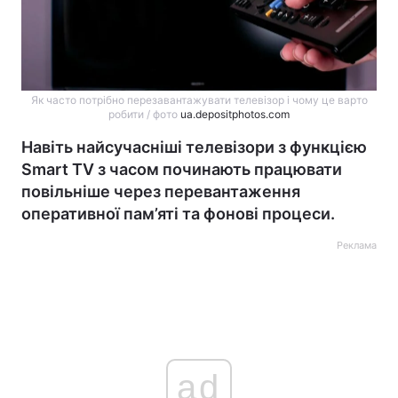
Як часто потрібно перезавантажувати телевізор і чому це варто
робити / фото
ua.depositphotos.com
Навіть найсучасніші телевізори з функцією
Smart TV з часом починають працювати
повільніше через перевантаження
оперативної пам’яті та фонові процеси.
Реклама
ad