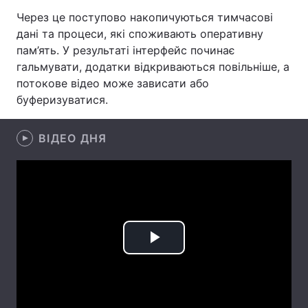
Через це поступово накопичуються тимчасові
Лонгріди
дані та процеси, які споживають оперативну
пам’ять. У результаті інтерфейс починає
Відео з Youtube
Статті
гальмувати, додатки відкриваються повільніше, а
потокове відео може зависати або
Інтерв'ю
Думки
буферизуватися.
Архів
Вакансії
ВІДЕО ДНЯ
Контакти
Послуги
Play
Video