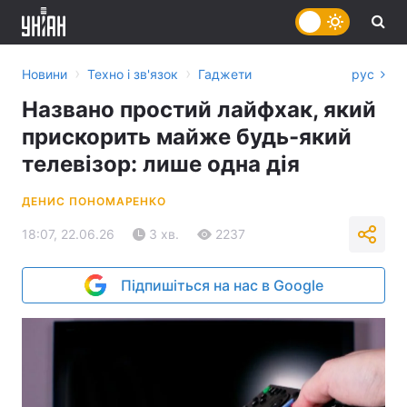
›
›
Новини
Техно і зв'язок
Гаджети
рус
Названо простий лайфхак, який
прискорить майже будь-який
телевізор: лише одна дія
ДЕНИС ПОНОМАРЕНКО
18:07, 22.06.26
3 хв.
2237
Підпишіться на нас в Google