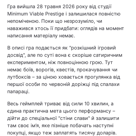
Гра вийшла 28 травня 2026 року від студії
Minimum Viable Prestige і залишилася повністю
непоміченою. Поки що незрозуміло, чи
наважився хтось її придбати: оглядів на момент
написання матеріалу немає.
В описі гра подається як "розкішний ігровий
досвід", але по суті вона є скоріше сатиричним
експериментом, ніж повноцінною грою. Тут
немає боїв, ворогів, квестів, прокачування чи
лутбоксів – за ціною ховається прогулянка від
першої особи по червоній доріжці під спалахи
папараці.
Весь геймплей триває від сили 10 хвилин, а
єдина практична мета цього перформансу –
дійти до спеціальної "стіни слави" й залишити
там своє ім’я, яке пізніше побачать наступні
покупці, якщо теж заплатять тисячу доларів.