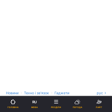
›
›
Новини
Техно і зв'язок
Гаджети
рус
Блогер порівняв автономність
RU
МОВА
ГОЛОВНА
РОЗДІЛИ
ПОГОДА
ЛАЙТ
головних смартфонів 2026