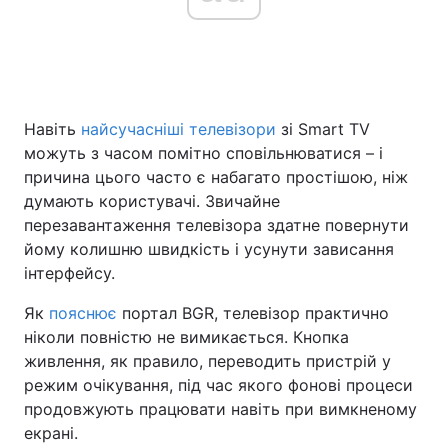
Головна
Війна
Навіть
найсучасніші телевізори
зі Smart TV
Україна
Політика
можуть з часом помітно сповільнюватися – і
Економіка
Світ
причина цього часто є набагато простішою, ніж
думають користувачі. Звичайне
Спорт
Наука
перезавантаження телевізора здатне повернути
йому колишню швидкість і усунути зависання
Техно і зв'язок
Лайт
інтерфейсу.
Зброя
Інциденти
Як
пояснює
портал BGR, телевізор практично
ніколи повністю не вимикається. Кнопка
Здоров'я
Туризм
живлення, як правило, переводить пристрій у
режим очікування, під час якого фонові процеси
Цікавинки
Погода
продовжують працювати навіть при вимкненому
екрані.
Екологія
Регіони