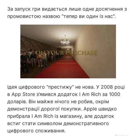
За запуск гри видається лише одне досягнення з
промовистою назвою "тепер ви один із нас".
Ідея цифрового "престижу" не нова. У 2008 році
в App Store з’явився додаток I Am Rich за 1000
доларів. Він майже нічого не робив, окрім
демонстрації дорогої покупки. Apple швидко
прибрала I Am Rich із магазину, але додаток
встиг стати символом демонстративного
цифрового споживання.