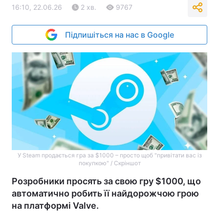
16:10, 22.06.26
2 хв.
9767
Підпишіться на нас в Google
У Steam продається гра за $1000 – просто щоб "привітати вас із
покупкою" / Скріншот
Розробники просять за свою гру $1000, що
автоматично робить її найдорожчою грою
на платформі Valve.