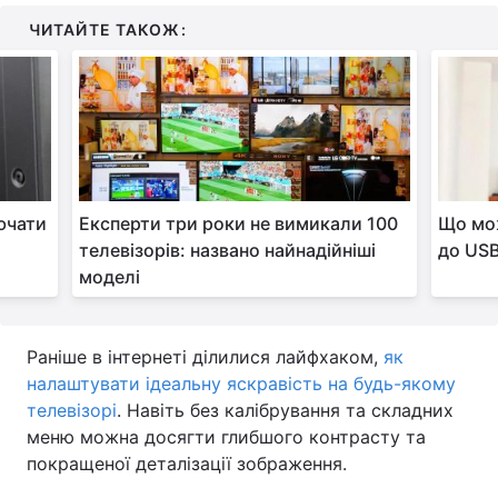
ЧИТАЙТЕ ТАКОЖ:
ючати
Експерти три роки не вимикали 100
Що мож
телевізорів: названо найнадійніші
до USB
моделі
Раніше в інтернеті ділилися лайфхаком,
як
налаштувати ідеальну яскравість на будь-якому
телевізорі
. Навіть без калібрування та складних
меню можна досягти глибшого контрасту та
покращеної деталізації зображення.