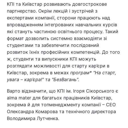
КПІ та Київстар розвивають довгострокове
партнерство. Окрім лекцій і зустрічей з
експертами компанії, сторони працюють над
впровадженням інтегрованих навчальних курсів
які стануть частиною освітнього процесу. Такий
формат дозволить системно взаємодіяти зі
студентами та забезпечити послідовний
розвиток їхніх професійних компетенцій. До того
ж, студенти та випускники КПІ можуть
розглядати можливості для старту кар’єри в
Київстар, зокрема в межах
програм* "На старт,
увага – кар’єра!" та "БезВагань".
Варто відзначити, що КПІ ім. Ігоря Сікорського є
alma mater для багатьох працівників Київстар,
зокрема й для топменеджменту компанії – СЕО
Олександра Комарова та технічного директора
Володимира Лутченка.