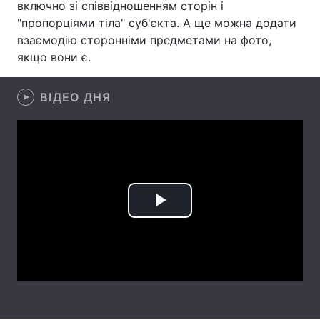
включно зі співвідношенням сторін і
"пропорціями тіла" суб'єкта. А ще можна додати
Лонгріди
взаємодію сторонніми предметами на фото,
якщо вони є.
Відео з Youtube
Статті
ВІДЕО ДНЯ
Інтерв'ю
Думки
Архів
Вакансії
Контакти
Послуги
Play
Video