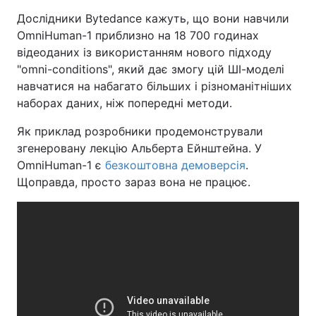
Дослідники Bytedance кажуть, що вони навчили
Тема оформлення
OmniHuman-1 приблизно на 18 700 годинах
відеоданих із використанням нового підходу
"omni-conditions", який дає змогу цій ШІ-моделі
навчатися на набагато більших і різноманітніших
наборах даних, ніж попередні методи.
Як приклад розробники продемонстрували
згенеровану лекцію Альберта Ейнштейна. У
OmniHuman-1 є
безкоштовна демоверсія
.
Щоправда, просто зараз вона не працює.