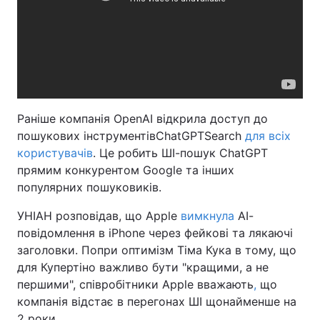
Раніше компанія OpenAI відкрила доступ до
пошукових інструментів
ChatGPT
Search
для всіх
користувачів
. Це робить ШІ-пошук ChatGPT
прямим конкурентом Google та інших
популярних пошуковиків.
УНІАН розповідав, що Apple
вимкнула
АІ-
повідомлення в iPhone через фейкові та лякаючі
заголовки. Попри оптимізм Тіма Кука в тому, що
для Купертіно важливо бути "кращими, а не
першими", співробітники Apple вважають
,
що
компанія відстає в перегонах ШІ щонайменше на
2 роки.