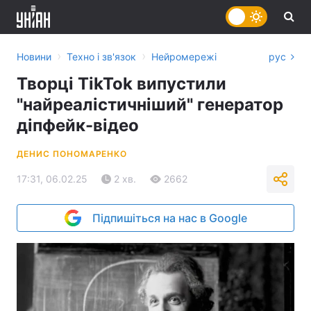
›
›
Новини
Техно і зв'язок
Нейромережі
рус
Творці TikTok випустили
"найреалістичніший" генератор
діпфейк-відео
ДЕНИС ПОНОМАРЕНКО
17:31, 06.02.25
2 хв.
2662
Підпишіться на нас в Google