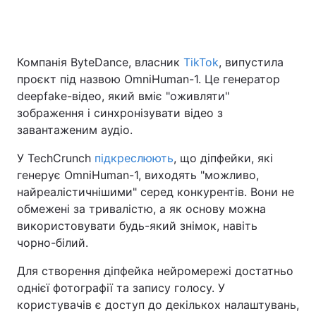
Головна
Війна
Компанія ByteDance, власник
TikTok
, випустила
проєкт під назвою OmniHuman-1. Це генератор
Україна
Політика
deepfake-відео, який вміє "оживляти"
зображення і синхронізувати відео з
Економіка
Світ
завантаженим аудіо.
Спорт
Наука
У TechCrunch
підкреслюють
, що діпфейки, які
генерує OmniHuman-1, виходять "можливо,
Техно і зв'язок
Лайт
найреалістичнішими" серед конкурентів. Вони не
обмежені за тривалістю, а як основу можна
Зброя
Інциденти
використовувати будь-який знімок, навіть
чорно-білий.
Здоров'я
Туризм
Для створення діпфейка нейромережі достатньо
Цікавинки
Погода
однієї фотографії та запису голосу. У
користувачів є доступ до декількох налаштувань,
Екологія
Регіони