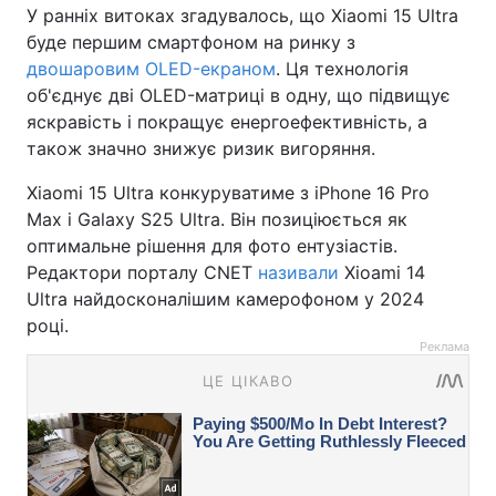
У ранніх витоках згадувалось, що Xiaomi 15 Ultra
буде першим смартфоном на ринку з
двошаровим OLED-екраном
. Ця технологія
об'єднує дві OLED-матриці в одну, що підвищує
яскравість і покращує енергоефективність, а
також значно знижує ризик вигоряння.
Xiaomi 15 Ultra конкуруватиме з iPhone 16 Pro
Max і Galaxy S25 Ultra. Він позиціюється як
оптимальне рішення для фото ентузіастів.
Редактори порталу CNET
називали
Xioami 14
Ultra найдосконалішим камерофоном у 2024
році.
Реклама