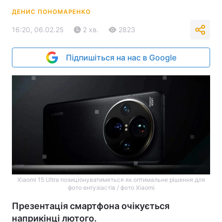
ДЕНИС ПОНОМАРЕНКО
16:20, 06.02.25
2 хв.
2823
Підпишіться на нас в Google
Xiaomi 15 Ultra позиціонуватиметься як оптимальне рішення для
фото ентузіастів / фото Xiaomi
Презентація смартфона очікується
наприкінці лютого.