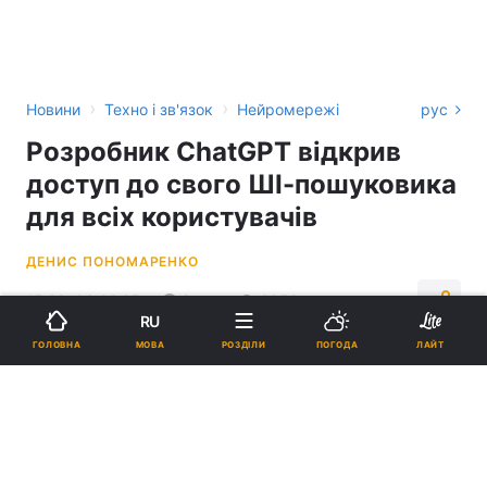
›
›
Новини
Техно і зв'язок
Нейромережі
рус
Розробник ChatGPT відкрив
доступ до свого ШІ-пошуковика
для всіх користувачів
ДЕНИС ПОНОМАРЕНКО
15:28, 06.02.25
2 хв.
3952
RU
МОВА
ГОЛОВНА
РОЗДІЛИ
ПОГОДА
ЛАЙТ
Підпишіться на нас в Google