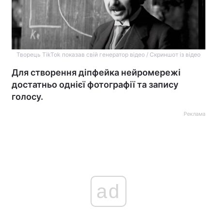
Творець TikTok показав свій генератор відео / Скриншот із відео
Для створення діпфейка нейромережі
достатньо однієї фотографії та запису
голосу.
Реклама
ad