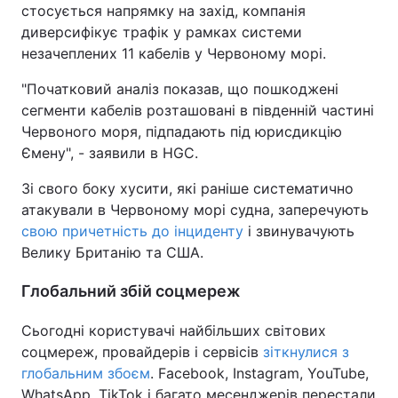
стосується напрямку на захід, компанія
Тема оформлення
диверсифікує трафік у рамках системи
незачеплених 11 кабелів у Червоному морі.
"Початковий аналіз показав, що пошкоджені
сегменти кабелів розташовані в південній частині
Червоного моря, підпадають під юрисдикцію
Ємену", - заявили в HGC.
Зі свого боку хусити, які раніше систематично
атакували в Червоному морі судна, заперечують
свою причетність до інциденту
і звинувачують
Велику Британію та США.
Глобальний збій соцмереж
Сьогодні користувачі найбільших світових
соцмереж, провайдерів і сервісів
зіткнулися з
глобальним збоєм
. Facebook, Instagram, YouTube,
WhatsApp, TikTok і багато месенджерів перестали