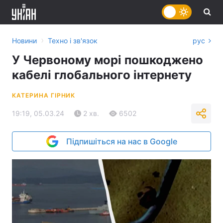
›
Новини
Техно і зв'язок
рус
У Червоному морі пошкоджено
кабелі глобального інтернету
КАТЕРИНА ГІРНИК
19:19, 05.03.24
2 хв.
6502
Підпишіться на нас в Google