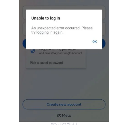
скріншот УНІАН