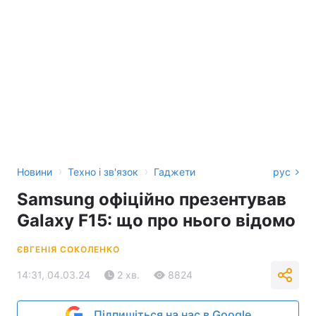
›
›
Новини
Техно і зв'язок
Гаджети
рус
Samsung офіційно презентував
Galaxy F15: що про нього відомо
ЄВГЕНІЯ СОКОЛЕНКО
14:31, 04.03.24
2 хв.
8824
Підпишіться на нас в Google