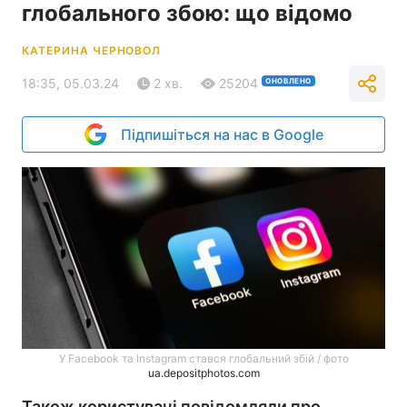
глобального збою: що відомо
КАТЕРИНА ЧЕРНОВОЛ
18:35, 05.03.24
2 хв.
25204
ОНОВЛЕНО
Підпишіться на нас в Google
У Facebook та Instagram стався глобальний збій / фото
ua.depositphotos.com
Також користувачі повідомляли про