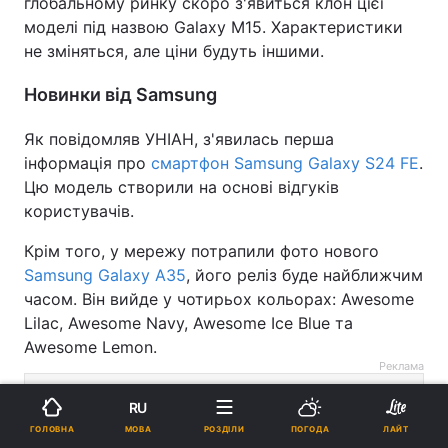
глобальному ринку скоро з'явиться клон цієї
моделі під назвою Galaxy M15. Характеристики
не зміняться, але ціни будуть іншими.
Новинки від Samsung
Як повідомляв УНІАН, з'явилась перша
інформація про
смартфон Samsung Galaxy S24 FE
.
Цю модель створили на основі відгуків
користувачів.
Крім того, у мережу потрапили фото нового
Samsung Galaxy A35
, його реліз буде найближчим
часом. Він вийде у чотирьох кольорах: Awesome
Lilac, Awesome Navy, Awesome Ice Blue та
Awesome Lemon.
Реклама
RU
МОВА
ГОЛОВНА
РОЗДІЛИ
ПОГОДА
ЛАЙТ