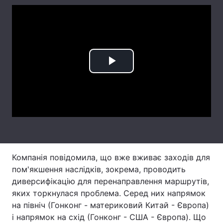
Лонгріди
Відео з Youtube
Статті
Play
Інтерв'ю
Думки
Архів
Вакансії
Video
Контакти
Послуги
Компанія повідомила, що вже вживає заходів для
пом'якшення наслідків, зокрема, проводить
диверсифікацію для перенаправлення маршрутів,
яких торкнулася проблема. Серед них напрямок
на північ (Гонконг - материковий Китай - Європа)
і напрямок на схід (Гонконг - США - Європа). Що