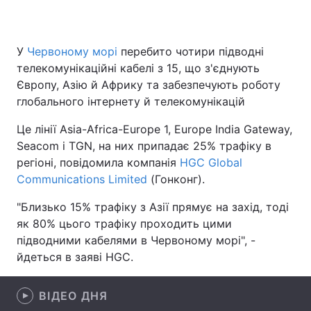
У
Червоному морі
перебито чотири підводні
Головна
Війна
телекомунікаційні кабелі з 15, що з'єднують
Європу, Азію й Африку та забезпечують роботу
Україна
Політика
глобального інтернету й телекомунікацій
Економіка
Світ
Це лінії Asia-Africa-Europe 1, Europe India Gateway,
Seacom і TGN, на них припадає 25% трафіку в
Спорт
Наука
регіоні, повідомила компанія
HGC Global
Communications Limited
(Гонконг).
Техно і зв'язок
Лайт
"Близько 15% трафіку з Азії прямує на захід, тоді
Зброя
Інциденти
як 80% цього трафіку проходить цими
підводними кабелями в Червоному морі", -
Здоров'я
Туризм
йдеться в заяві HGC.
Цікавинки
Погода
ВІДЕО ДНЯ
Екологія
Регіони