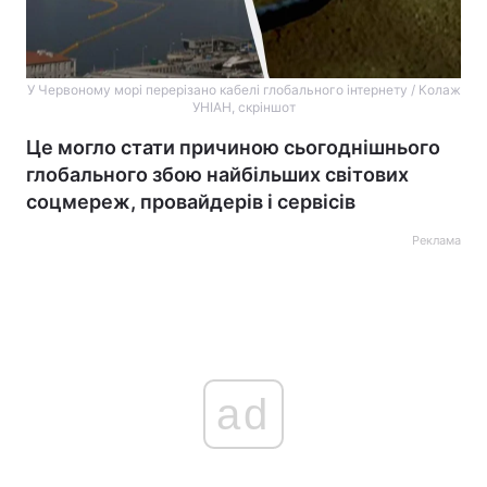
У Червоному морі перерізано кабелі глобального інтернету / Колаж
УНІАН, скріншот
Це могло стати причиною сьогоднішнього
глобального збою найбільших світових
соцмереж, провайдерів і сервісів
Реклама
ad