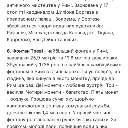
античного мистецтва у Римі. Заснована у 17
столітті кардиналом Шипіоне Боргезе в
прекрасному палаці. Зокрема, у Боргезе
зберігаються твори видатних художників:
Рафаеля, Мікеланджело да Караваджо, Тіціана,
Корреджо, Ван Дейка та інших.
6. Фонтан Треві
- найбільший фонтан у Римі,
заввишки 25,9 метрів та 19,8 метрів завширшки.
Збудований у 1735 році і є найбільш «амбіційним»
фонтаном в Римі в стилі бароко. Існує повір'я, що
людина, яка кинула в нього монетку, приїде до
Рим ще раз. Дві монети - любовна зустріч. Три -
весілля. Чотири монети - багатство. П'ять монет
- розлука. Грошова сума, яку щорічно
«виловлюють» з фонтану комунальні служби,
досягає інколи 1,4 млн євро. У правій частині
фонтану розташовані «трубочки закоханих». За
повір'ям, молоді пари, попившие води з них,