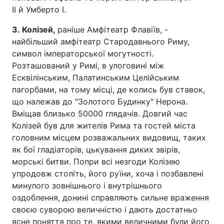
II й Умберто I.
3. Колізей,
раніше Амфітеатр Флавіїв, -
найбільший амфітеатр Стародавнього Риму,
символ імператорської могутності.
Розташований у Римі, в улоговині між
Есквілінським, Палатинським Целійським
пагорбами, на тому місці, де колись був ставок,
що належав до "Золотого Будинку" Нерона.
Вміщав близько 50000 глядачів. Довгий час
Колізей був для жителів Рима та гостей міста
головним місцем розважальних видовищ, таких
як бої гладіаторів, цькування диких звірів,
морські битви. Попри всі незгоди Колізею
упродовж століть, його руїни, хоча і позбавлені
минулого зовнішнього і внутрішнього
оздоблення, донині справляють сильне враження
своєю суворою величністю і дають достатньо
ясне поняття про те, якими величними були його