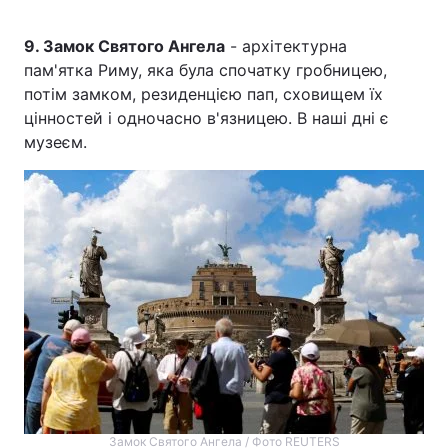
9. Замок Святого Ангела
- архітектурна
пам'ятка Риму, яка була спочатку гробницею,
потім замком, резиденцією пап, сховищем їх
цінностей і одночасно в'язницею. В наші дні є
музеєм.
Замок Святого Ангела / Фото REUTERS