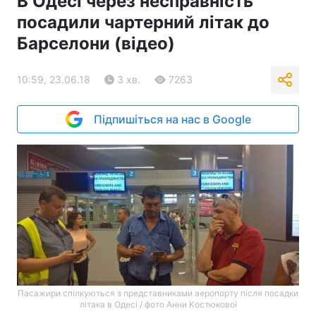
В Одесі через несправність
посадили чартерний літак до
Барселони (відео)
10:59, 23.06.18
3 хв.
7263
Підпишіться на нас в Google
Пасажири спілкуються з представниками аеропорту після посадки
літака в Одесі / фото Анни Костюкової