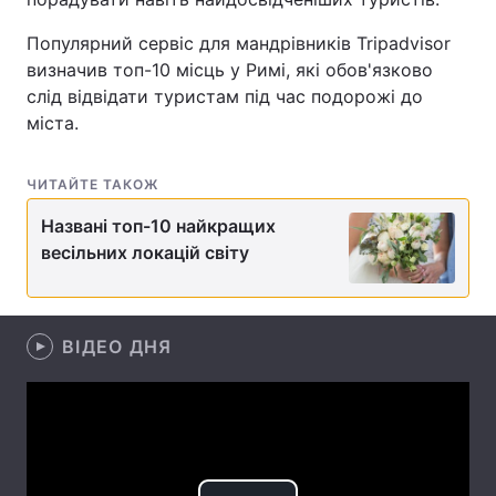
Лонгріди
Популярний сервіс для мандрівників Tripadvisor
визначив топ-10 місць у Римі, які обов'язково
слід відвідати туристам під час подорожі до
Відео з Youtube
Статті
міста.
Інтерв'ю
Думки
ЧИТАЙТЕ ТАКОЖ
Архів
Вакансії
Названі топ-10 найкращих
Контакти
весільних локацій світу
Послуги
ВІДЕО ДНЯ