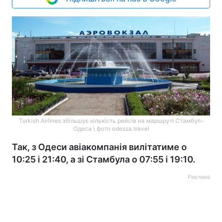
Turkish Airlines збільшує кількість рейсів на маршруті Стамбул-
Одеса \ фото odessa.travel
Так, з Одеси авіакомпанія вилітатиме о
10:25 і 21:40, а зі Стамбула о 07:55 і 19:10.
Реклама