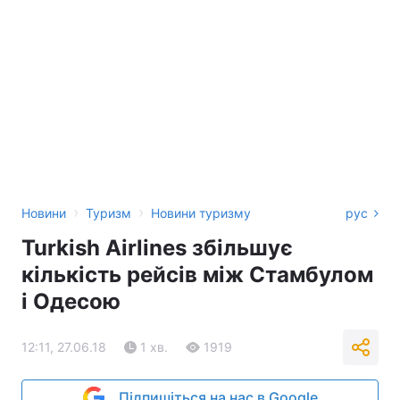
›
›
Новини
Туризм
Новини туризму
рус
Turkish Airlines збільшує
кількість рейсів між Стамбулом
і Одесою
12:11, 27.06.18
1 хв.
1919
Підпишіться на нас в Google