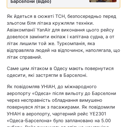
Барселони (відео)
Як йдеться в сюжеті ТСН, безпосередньо перед
зльотом біля літака кружляли техніки.
Авіакомпанії YanAir для виконання цього рейсу
довелося замінити екіпаж і капітана судна, а от
літак лишили той же. Туркомпанія, яка
відправляла людей на відпочинок, наполягала, що
літак справний.
Саме цим літаком в Одесу мають повернутися
одесити, які застрягли в Барселоні.
Як повідомляв УНІАН, до міжнародного
аеропорту «Одеса» після вильоту до Барселони
через несправність обладнання вимушено
повернувся літак з пасажирами. Як повідомили
УНІАН в аеропорту, чартерний рейс YE2301
«Одеса-Барселона» було заплановано на 5.00