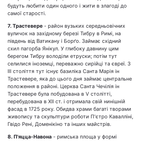
будуть любити один одного і жити в злагоді до
самої старості.
7. Трастевере
- район вузьких середньовічних
вуличок на західному березі Тибру в Римі, на
південь від Ватикану і Борґо. Займає східний
схил пагорба Янікул. У глибоку давнину цим
берегом Тибру володіли етруски; потім тут
селилися іноземці, переважно сирійці та євреї. З
III століття тут існує базиліка Санта Марія ін
Трастевере, яка до цього дня займає центральне
положення в районі. Церква Санта Чечілія ін
Трастевере була побудована в V столітті,
перебудована в XII ст. і отримала свій нинішній
фасад в 1725 року. Обидва храми багаті творами
живопису та скульптури роботи П'єтро Кавалліні,
Гвідо Рені, Доменікіно та інших майстрів.
8. П'яцца-Навона
- римська площа у формі