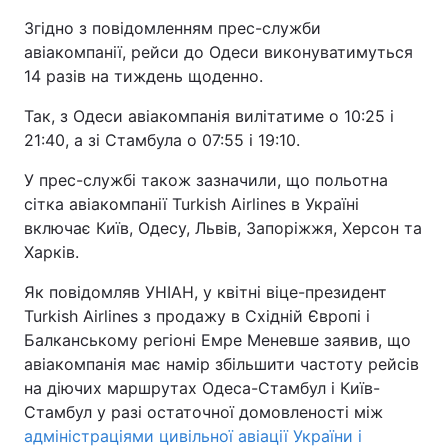
Згідно з повідомленням прес-служби
авіакомпанії, рейси до Одеси виконуватимуться
14 разів на тиждень щоденно.
Так, з Одеси авіакомпанія вилітатиме о 10:25 і
21:40, а зі Стамбула о 07:55 і 19:10.
У прес-службі також зазначили, що польотна
сітка авіакомпанії Turkish Airlines в Україні
включає Київ, Одесу, Львів, Запоріжжя, Херсон та
Харків.
Як повідомляв УНІАН, у квітні віце-президент
Turkish Airlines з продажу в Східній Європі і
Балканському регіоні Емре Меневше заявив, що
авіакомпанія має намір збільшити частоту рейсів
на діючих маршрутах Одеса-Стамбул і Київ-
Стамбул у разі остаточної домовленості між
адміністраціями цивільної авіації України і