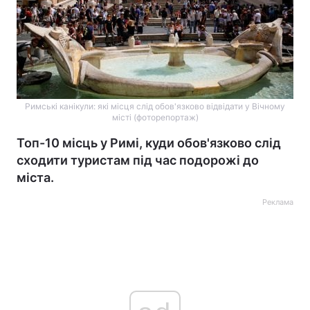
Римські канікули: які місця слід обов'язково відвідати у Вічному
місті (фоторепортаж)
Топ-10 місць у Римі, куди обов'язково слід
сходити туристам під час подорожі до
міста.
Реклама