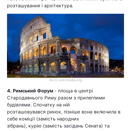
розташування і архітектура.
Фото wikimedia.org
4. Римський Форум
- площа в центрі
Стародавнього Риму разом з прилеглими
будівлями. Спочатку на ній
розташовувався ринок, пізніше вона включила в
себе коміції (замість народних
зібрань), курію (замість засідань Сената) та