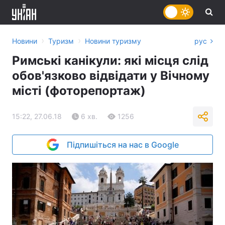
›
›
Новини
Туризм
Новини туризму
рус
Римські канікули: які місця слід
обов'язково відвідати у Вічному
місті (фоторепортаж)
15:22, 27.06.18
6 хв.
1256
Підпишіться на нас в Google