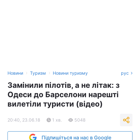
›
›
Новини
Туризм
Новини туризму
рус
Замінили пілотів, а не літак: з
Одеси до Барселони нарешті
вилетіли туристи (відео)
20:40, 23.06.18
1 хв.
5048
Підпишіться на нас в Google