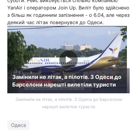
суботи. Рейс виконується спільно компанією
YanAir і оператором Join Up. Виліт було здійснено
з більш як годинним запізнення - о 6.04, але через
деякий час літак повернувся до Одеси.
Замінили не літак, а пілотів. З Одеси до
Барселони нарешті вилетіли туристи
Замінили не літак, а пілотів. З Одеси до Барселони
нарешті вилетіли туристи
Одеса