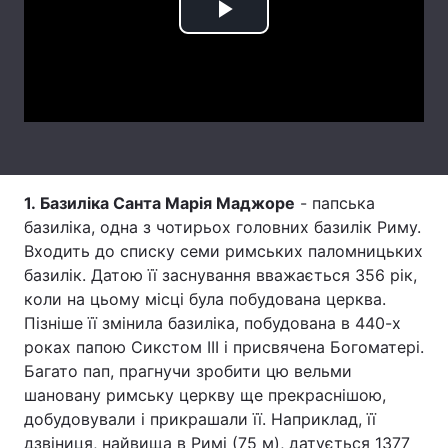
Play
Тема оформлення
Video
1. Базиліка Санта Марія Маджоре
- папська
базиліка, одна з чотирьох головних базилік Риму.
Входить до списку семи римських паломницьких
базилік. Датою її заснування вважається 356 рік,
коли на цьому місці була побудована церква.
Пізніше її змінила базиліка, побудована в 440-х
роках папою Сикстом III і присвячена Богоматері.
Багато пап, прагнучи зробити цю вельми
шановану римську церкву ще прекраснішою,
добудовували і прикрашали її. Наприклад, її
дзвіниця, найвища в Римі (75 м), датується 1377