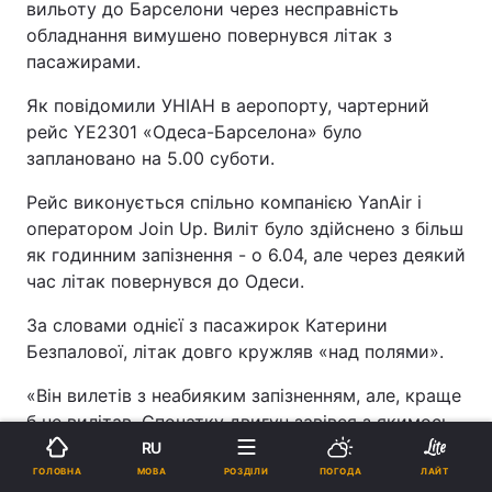
вильоту до Барселони через несправність
обладнання вимушено повернувся літак з
пасажирами.
Як повідомили УНІАН в аеропорту, чартерний
рейс YE2301 «Одеса-Барселона» було
заплановано на 5.00 суботи.
Рейс виконується спільно компанією YanAir і
оператором Join Up. Виліт було здійснено з більш
як годинним запізнення - о 6.04, але через деякий
час літак повернувся до Одеси.
За словами однієї з пасажирок Катерини
Безпалової, літак довго кружляв «над полями».
«Він вилетів з неабияким запізненням, але, краще
б не вилітав. Спочатку двигун завівся з якимось
дуже дивним звуком або скоріше не завівся...
RU
Екіпаж повідомив, що це неполадки наземні і
МОВА
ГОЛОВНА
РОЗДІЛИ
ПОГОДА
ЛАЙТ