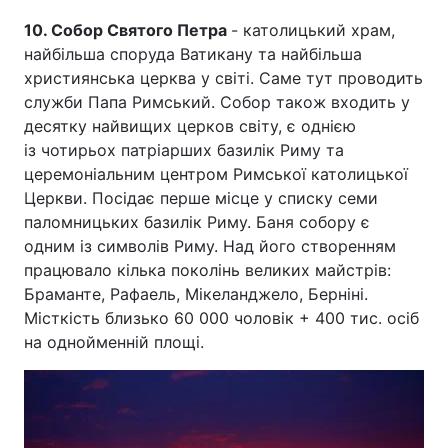
10. Собор Святого Петра
- католицький храм,
найбільша споруда Ватикану та найбільша
християнська церква у світі. Саме тут проводить
служби Папа Римський. Собор також входить у
десятку найвищих церков світу, є однією
із чотирьох патріарших базилік Риму та
церемоніальним центром Римської католицької
Церкви. Посідає перше місце у списку семи
паломницьких базилік Риму. Баня собору є
одним із символів Риму. Над його створенням
працювало кілька поколінь великих майстрів:
Браманте, Рафаель, Мікеланджело, Берніні.
Місткість близько 60 000 чоловік + 400 тис. осіб
на однойменній площі.