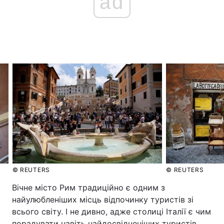
ad
Головна
Війна
Україна
Політика
Економіка
Світ
Спорт
Наука
Техно і зв'язок
Лайт
Зброя
Інциденти
© REUTERS
© REUTERS
Здоров'я
Туризм
Вічне місто Рим традиційно є одним з
Цікавинки
Погода
найулюбленіших місць відпочинку туристів зі
всього світу. І не дивно, адже столиці Італії є чим
Екологія
Регіони
порадувати навіть найдосвідченіших туристів.