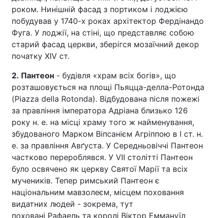
роком. Нинішній фасад з портиком і лоджією
побудував у 1740-х роках архітектор Фердінандо
Фуга. У лоджії, на стіні, що представляє собою
старий фасад церкви, зберігся мозаїчний декор
початку XIV ст.
2. Пантеон
- будівля «храм всіх богів», що
розташовується на площі Пьяцца-делла-Ротонда
(Piazza della Rotonda). Відбудована після пожежі
за правління імператора Адріана близько 126
року н. е. на місці храму того ж найменування,
збудованого Марком Віпсанієм Агріппою в I ст. н.
е. за правління Авґуста. У Середньовіччі Пантеон
частково перероблявся. У VII столітті Пантеон
було освячено як церкву Святої Марії та всіх
мучеників. Тепер римський Пантеон є
національним мавзолеєм, місцем поховання
видатних людей - зокрема, тут
поховані Рафаель та королі Віктор Еммануїл