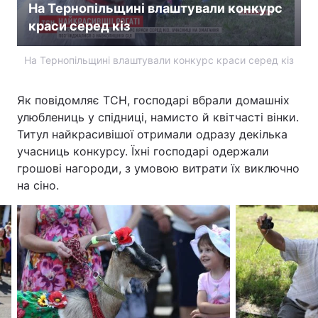
На Тернопільщині влаштували конкурс
краси серед кіз
На Тернопільщині влаштували конкурс краси серед кіз
Як повідомляє ТСН, господарі вбрали домашніх
улюблениць у спідниці, намисто й квітчасті вінки.
Титул найкрасивішої отримали одразу декілька
учасниць конкурсу. Їхні господарі одержали
грошові нагороди, з умовою витрати їх виключно
на сіно.