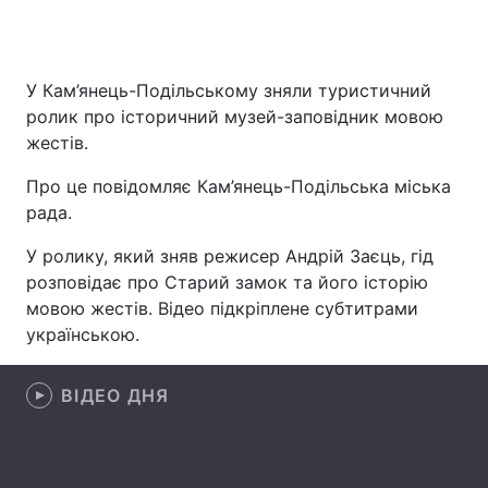
У Кам’янець-Подільському зняли туристичний
Головна
Війна
ролик про історичний музей-заповідник мовою
жестів.
Україна
Політика
Про це повідомляє Кам’янець-Подільська міська
Економіка
Світ
рада.
Спорт
Наука
У ролику, який зняв режисер Андрій Заєць, гід
розповідає про Старий замок та його історію
Техно і зв'язок
Лайт
мовою жестів. Відео підкріплене субтитрами
українською.
Зброя
Інциденти
Здоров'я
Туризм
ВІДЕО ДНЯ
Цікавинки
Погода
Екологія
Регіони