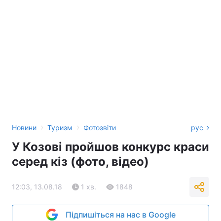
›
›
Новини
Туризм
Фотозвіти
рус
У Козові пройшов конкурс краси
серед кіз (фото, відео)
12:03, 13.08.18
1 хв.
1848
Підпишіться на нас в Google