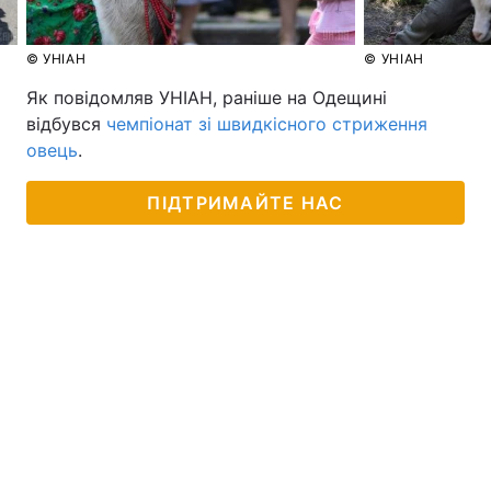
© УНІАН
© УНІАН
Як повідомляв УНІАН, раніше на Одещині
відбувся
чемпіонат зі швидкісного стриження
овець
.
ПІДТРИМАЙТЕ НАС