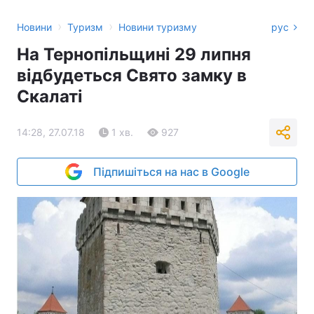
›
›
Новини
Туризм
Новини туризму
рус
На Тернопільщині 29 липня
відбудеться Свято замку в
Скалаті
14:28, 27.07.18
1 хв.
927
Підпишіться на нас в Google