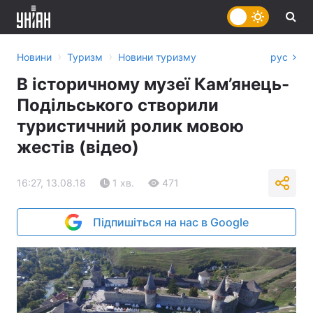
›
›
Новини
Туризм
Новини туризму
рус
В історичному музеї Кам’янець-
Подільського створили
туристичний ролик мовою
жестів (відео)
16:27, 13.08.18
1 хв.
471
Підпишіться на нас в Google