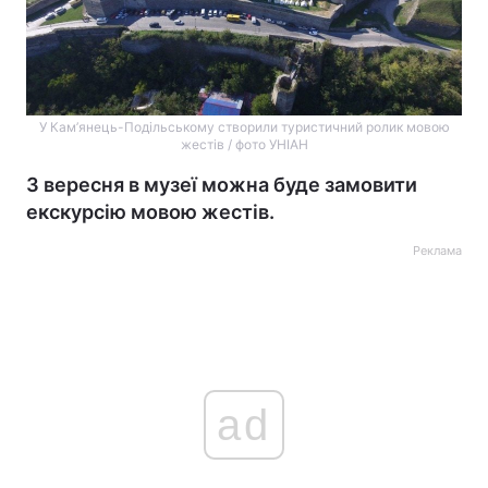
У Кам’янець-Подільському створили туристичний ролик мовою
жестів / фото УНІАН
З вересня в музеї можна буде замовити
екскурсію мовою жестів.
Реклама
ad