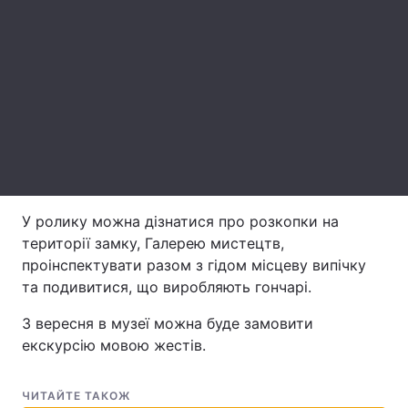
Лонгріди
Відео з Youtube
Статті
Інтерв'ю
Думки
Архів
Вакансії
Контакти
У ролику можна дізнатися про розкопки на
території замку, Галерею мистецтв,
Послуги
проінспектувати разом з гідом місцеву випічку
та подивитися, що виробляють гончарі.
З вересня в музеї можна буде замовити
екскурсію мовою жестів.
ЧИТАЙТЕ ТАКОЖ