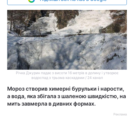
Річка Джурин падає з висоти 16 метрів в долину і утворює
водоспад з трьома каскадами / 24 канал
Мороз створив химерні бурульки і нарости,
а вода, яка збігала з шаленою швидкістю, на
мить завмерла в дивних формах.
Реклама