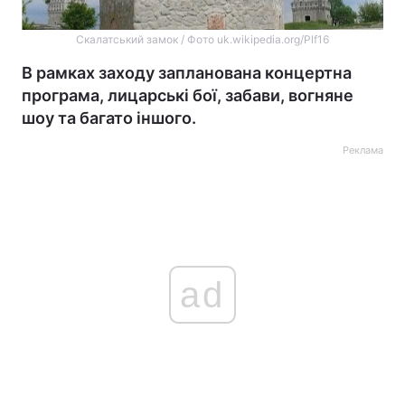
Скалатський замок / Фото uk.wikipedia.org/Plf16
В рамках заходу запланована концертна
програма, лицарські бої, забави, вогняне
шоу та багато іншого.
Реклама
ad