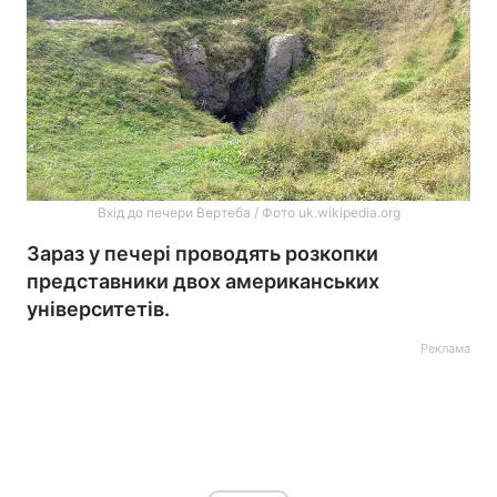
Вхід до печери Вертеба / Фото uk.wikipedia.org
Зараз у печері проводять розкопки
представники двох американських
університетів.
Реклама