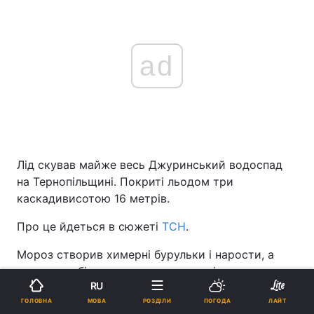
ad
Лід скував майже весь Джуринський водоспад
на Тернопільщині. Покриті льодом три
каскадивисотою 16 метрів.
Про це йдеться в сюжеті
ТСН
.
Мороз створив химерні бурульки і нарости, а
вода, яка збігала з шаленою швидкістю, на мить
RU
завмерла в дивних формах. Подекуди її потоки
МОВА
ГОЛОВНА
РОЗДІЛИ
ПОГОДА
ЛАЙТ
ще намагаються вирватися назовні.