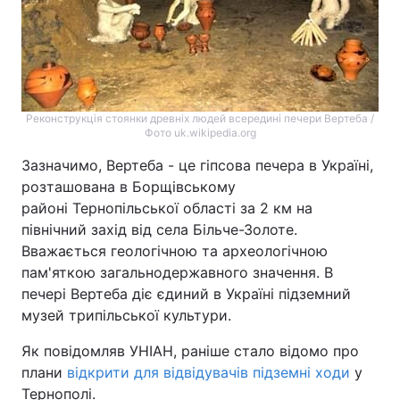
Реконструкція стоянки древніх людей всередині печери Вертеба /
Фото uk.wikipedia.org
Зазначимо, Вертеба - це гіпсова печера в Україні,
розташована в Борщівському
районі Тернопільської області за 2 км на
північний захід від села Більче-Золоте.
Вважається геологічною та археологічною
пам'яткою загальнодержавного значення. В
печері Вертеба діє єдиний в Україні підземний
музей трипільської культури.
Як повідомляв УНІАН, раніше стало відомо про
плани
відкрити для відвідувачів підземні ходи
у
Тернополі.