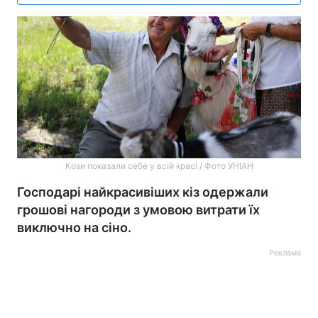
Кози показали себе у всій красі / Фото УНІАН
Господарі найкрасивіших кіз одержали
грошові нагороди з умовою витрати їх
виключно на сіно.
Реклама