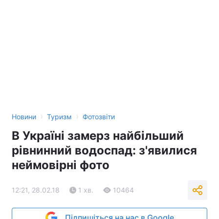
›
›
Новини
Туризм
Фотозвіти
В Україні замерз найбільший
рівнинний водоспад: з'явилися
неймовірні фото
12:21, 28.02.18
1 хв.
10464
Підпишіться на нас в Google