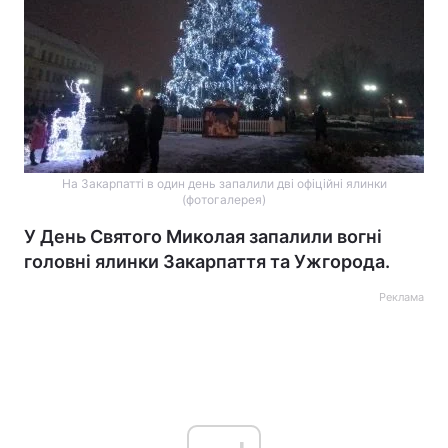
На Закарпатті в один день запалили дві офіційні ялинки
(фотогалерея)
У День Святого Миколая запалили вогні
головні ялинки Закарпаття та Ужгорода.
Реклама