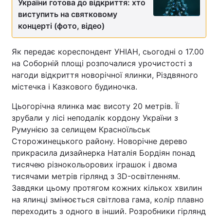
України готова до відкриття: хто
виступить на святковому
концерті (фото, відео)
Як передає кореспондент УНІАН, сьогодні о 17.00
на Соборній площі розпочалися урочистості з
нагоди відкриття новорічної ялинки, Різдвяного
містечка і Казкового будиночка.
Цьогорічна ялинка має висоту 20 метрів. Її
зрубали у лісі неподалік кордону України з
Румунією за селищем Красноїльськ
Сторожинецького району. Новорічне дерево
прикрасила дизайнерка Наталія Бордіян понад
тисячею різнокольорових іграшок і двома
тисячами метрів гірлянд з 3D-освітленням.
Завдяки цьому протягом кожних кількох хвилин
на ялинці змінюється світлова гама, колір плавно
переходить з одного в інший. Розробники гірлянд