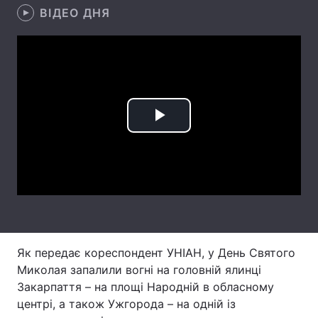
ВІДЕО ДНЯ
Лонгріди
Відео з Youtube
Статті
Інтерв'ю
Думки
Play
Архів
Вакансії
Video
Контакти
Послуги
Як передає кореспондент УНІАН, у День Святого
Миколая запалили вогні на головній ялинці
Закарпаття – на площі Народній в обласному
центрі, а також Ужгорода – на одній із