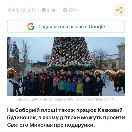
19:02, 19.12.18
2 хв.
2851
Підпишіться на нас в Google
Також у центрі міста працює штучна снігова гірка \ УНІАН
На Соборній площі також працює Казковий
будиночок, в якому дітлахи можуть просити
Святого Миколая про подарунки.