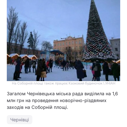
На Соборній площі також працює Казковий будиночок \ УНІАН
Загалом Чернівецька міська рада виділила на 1,6
млн грн на проведення новорічно-різдвяних
заходів на Соборній площі.
Чернівці