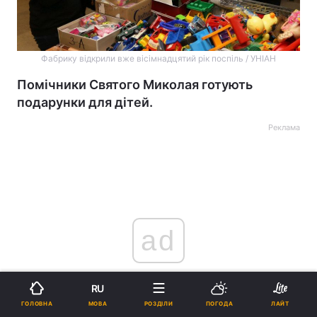
Фабрику відкрили вже вісімнадцятий рік поспіль / УНІАН
Помічники Святого Миколая готують
подарунки для дітей.
Реклама
ad
RU
МОВА
ГОЛОВНА
РОЗДІЛИ
ПОГОДА
ЛАЙТ