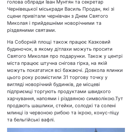
голова облради Іван Мунтян та секретар
Чернівецької міськради Василь Продан, які зі
сцени привітали чернівчан з Днем Святого
Миколая і прийдешніми новорічними та
різдвяними святами.
На Соборній площі також працює Казковий
будиночок, в якому дітлахи можуть просити
Святого Миколая про подарунки. Також у центрі
міста працює штучна снігова гірка, на якій
можуть покататися всі бажаючі. Довкола ялинки
цього року розмістили 31 торгову точку у
вигляді новорічний будинків, де місцеві
підприємці торгують продуктами швидкого
харчування, напоями і різдвяною символікою.Тут
продають шашлики, стейки, солодкі та солені
млинці із червоною рибою та ікрою, конус-піцу
та бельгійські вафлі.