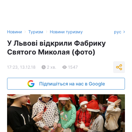
›
›
Новини
Туризм
Новини туризму
рус
У Львові відкрили Фабрику
Святого Миколая (фото)
17:23, 13.12.18
2 хв.
1547
Підпишіться на нас в Google