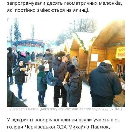
запрограмували десять геометричних малюнків,
які постійно змінюються на ялинці.
Довкола ялинки цього року розмістили 31 торгову точку \ УНІАН
У відкритті новорічної ялинки взяли участь в.о.
голови Чернівецької ОДА Михайло Павлюк,