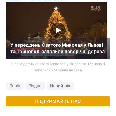
У переддень Святого Миколая у Львові
та Тернополі запалили новорічні дерева
У переддень Святого Миколая у Львові та Тернополі
запалили новорічні дерева
Львів
Різдво
Новий рік
ПІДТРИМАЙТЕ НАС