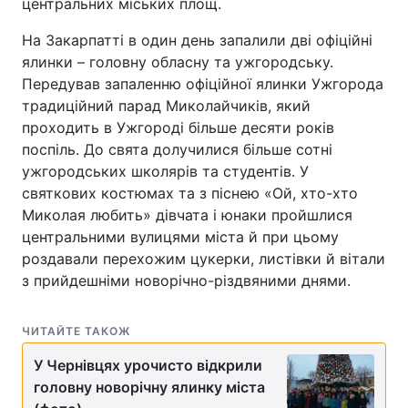
центральних міських площ.
Тема оформлення
На Закарпатті в один день запалили дві офіційні
ялинки – головну обласну та ужгородську.
Передував запаленню офіційної ялинки Ужгорода
традиційний парад Миколайчиків, який
проходить в Ужгороді більше десяти років
поспіль. До свята долучилися більше сотні
ужгородських школярів та студентів. У
святкових костюмах та з піснею «Ой, хто-хто
Миколая любить» дівчата і юнаки пройшлися
центральними вулицями міста й при цьому
роздавали перехожим цукерки, листівки й вітали
з прийдешніми новорічно-різдвяними днями.
ЧИТАЙТЕ ТАКОЖ
У Чернівцях урочисто відкрили
головну новорічну ялинку міста