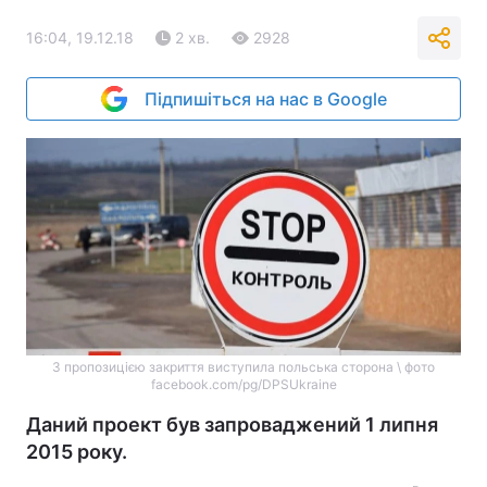
16:04, 19.12.18
2 хв.
2928
Підпишіться на нас в Google
З пропозицією закриття виступила польська сторона \ фото
facebook.com/pg/DPSUkraine
Даний проект був запроваджений 1 липня
2015 року.