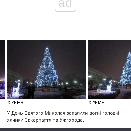
ad
Головна
Війна
Україна
Політика
Економіка
Світ
Спорт
Наука
Техно і зв'язок
Лайт
Зброя
Інциденти
Здоров'я
Туризм
© УНІАН
© УНІАН
У День Святого Миколая запалили вогні головні
Цікавинки
Погода
ялинки Закарпаття та Ужгорода.
Екологія
Регіони