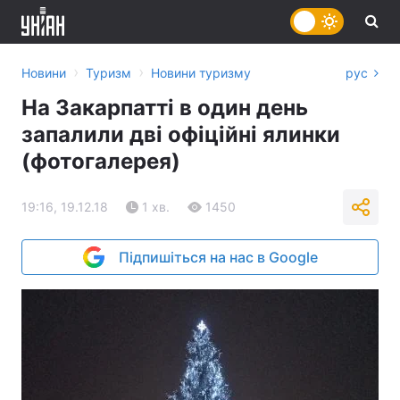
›
›
Новини
Туризм
Новини туризму
рус
На Закарпатті в один день
запалили дві офіційні ялинки
(фотогалерея)
19:16, 19.12.18
1 хв.
1450
Підпишіться на нас в Google