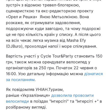
зустріч з відомою тревел-блогеркою,
сценаристкою та екс-редакторкою проекту
«Орел и Решка» Яною Метьолкіною. Вона
розкаже, як отримувати задоволення,
подорожуючи куди завгодно, та чому подорожі
це не про кількість країн у списку. А після цього
на всіх чекає легка музика від Masha Efy
(DJBuro), прохолодні напої і море спілкування.
Вартість участі у Cycle Tour&Party становить 150
грн, також можна орендувати велосипед у
організаторів за 250 грн. Початок 22 червня о
16:00. Усю детальну інформацію можна
дізнатися
за посиланням
.
Як повідомляв УНІАН.Туризм,
раніше «Укрзалізниця»
дозволила провозити
велосипеди
в поїздах "Інтерсіті" та "Інтерсіті +" в
розібраному вигляді.