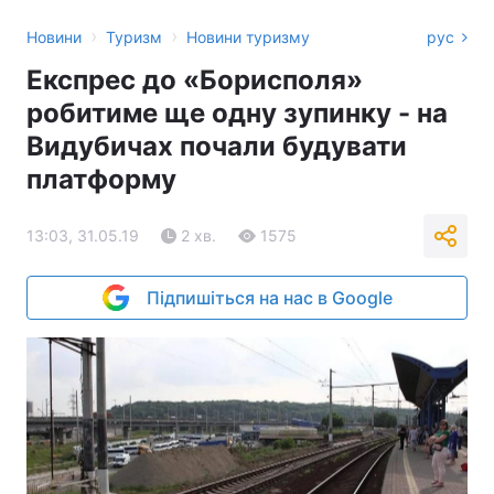
›
›
Новини
Туризм
Новини туризму
рус
Експрес до «Борисполя»
робитиме ще одну зупинку - на
Видубичах почали будувати
платформу
13:03, 31.05.19
2 хв.
1575
Підпишіться на нас в Google