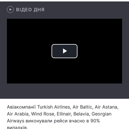
ВІДЕО ДНЯ
Лонгріди
Відео з Youtube
Статті
Інтерв'ю
Думки
Архів
Вакансії
Play
Контакти
Video
Послуги
Авіакомпанії Turkish Airlines, Air Baltic, Air Astana,
Air Arabia, Wind Rose, Ellinair, Belavia, Georgian
Airways виконували рейси вчасно в 90%
випадків.