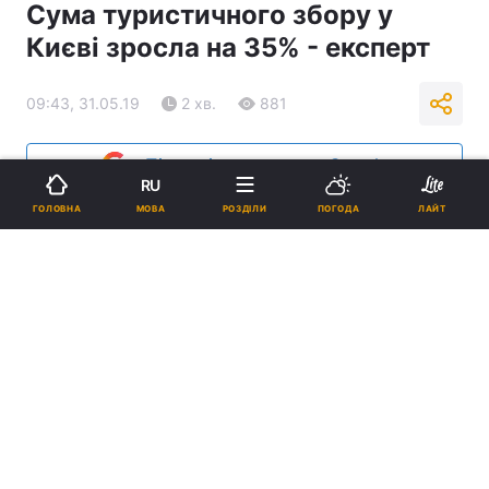
Сума туристичного збору у
Києві зросла на 35% - експерт
09:43, 31.05.19
2 хв.
881
Підпишіться на нас в Google
RU
МОВА
ГОЛОВНА
РОЗДІЛИ
ПОГОДА
ЛАЙТ
У Києві збір для іноземних туристів визначили на рівні 42 грн / фото
УНІАН