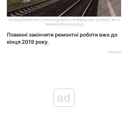
На Видубичах вже почали будувати платформу для зупинки / фото
facebook/Kravtsov.Evg
Повинні закінчити ремонтні роботи вже до
кінця 2019 року.
Реклама
ad