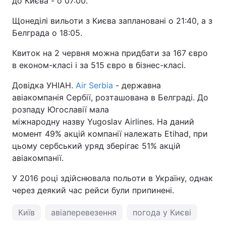
до Києва - о 07:00.
Щонеділі вильоти з Києва заплановані о 21:40, а з
Белграда о 18:05.
Квиток на 2 червня можна придбати за 167 євро
в економ-класі і за 515 євро в бізнес-класі.
Довідка УНІАН.
Air Serbia
- державна
авіакомпанія Сербії, розташована в Белграді. До
розпаду Югославії мала
міжнародну назву Yugoslav Airlines. На даний
момент 49% акцій компанії належать Etihad, при
цьому сербський уряд зберігає 51% акцій
авіакомпанії.
У 2016 році здійснювала польоти в Україну, однак
через деякий час рейси були припинені.
Київ
авіаперевезення
погода у Києві