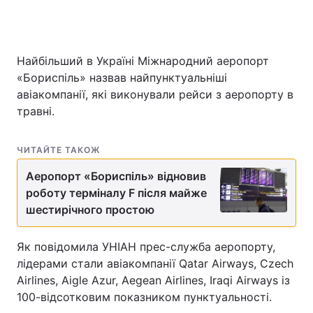
Найбільший в Україні Міжнародний аеропорт
Головна
Війна
«Бориспіль» назвав найпунктуальніші
Україна
Політика
авіакомпанії, які виконували рейси з аеропорту в
травні.
Економіка
Світ
ЧИТАЙТЕ ТАКОЖ
Спорт
Наука
Аеропорт «Бориспіль» відновив
Техно і зв'язок
Лайт
роботу терміналу F після майже
шестирічного простою
Зброя
Інциденти
Здоров'я
Туризм
Як повідомила УНІАН прес-служба аеропорту,
лідерами стали авіакомпанії Qatar Airways, Czech
Цікавинки
Погода
Airlines, Aigle Azur, Aegean Airlines, Iraqi Airways із
100-відсотковим показником пунктуальності.
Екологія
Регіони