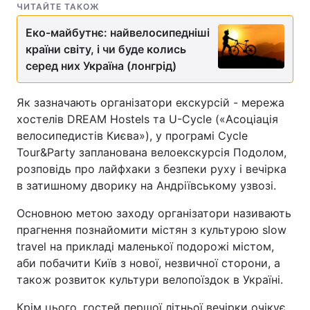
ЧИТАЙТЕ ТАКОЖ
Еко-майбутнє: найвелосипедніші
країни світу, і чи буде колись
серед них Україна (лонгрід)
Як зазначають організатори екскурсій - мережа
хостелів DREAM Hostels та U-Cycle («Асоціація
велосипедистів Києва»), у програмі Cycle
Tour&Party запланована велоекскурсія Подолом,
розповідь про лайфхаки з безпеки руху і вечірка
в затишному дворику на Андріївському узвозі.
Основною метою заходу організатори називають
прагнення познайомити містян з культурою slow
travel на прикладі маленької подорожі містом,
аби побачити Київ з нової, незвичної сторони, а
також розвиток культури велопоїздок в Україні.
Крім цього, гостей першої літньої вечірки очікує