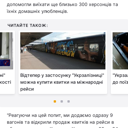
допомогли виїхати ще близько 300 херсонців та
їхніх домашніх улюбленців.
ЧИТАЙТЕ ТАКОЖ:
ні"
Відтепер у застосунку "Укрзалізниці"
"Укрза
кості
можна купити квитки на міжнародні
до поїз
рейси
"Реагуючи на цей попит, ми додаємо одразу 9
вагонів та відкрили продаж квитків на рейси в