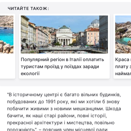
ЧИТАЙТЕ ТАКОЖ:
Тема оформлення
Популярний регіон в Італії оплатить
Краса н
туристам проїзд у поїздах заради
плату 
екології
найма
"В історичному центрі є багато вільних будинків,
побудованих до 1991 року, які ми хотіли б знову
побачити живими з новими мешканцями. Шкода
бачити, як наші старі райони, повні історії,
прекрасної архітектури і мистецтва, повільно
порожніють", – пояснив член місцевої ради