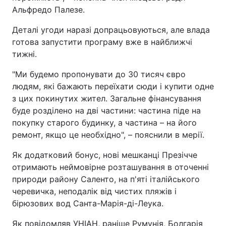
Альфредо Палезе.
Деталі угоди наразі допрацьовуються, але влада
готова запустити програму вже в найближчі
тижні.
"Ми будемо пропонувати до 30 тисяч євро
людям, які бажають переїхати сюди і купити одне
з цих покинутих жител. Загальне фінансування
буде розділено на дві частини: частина піде на
покупку старого будинку, а частина – на його
ремонт, якщо це необхідно", – пояснили в мерії.
Як додатковий бонус, нові мешканці Презічче
отримають неймовірне розташування в оточенні
природи району Саленто, на п'яті італійського
черевичка, неподалік від чистих пляжів і
бірюзових вод Санта-Марія-ді-Леука.
Як повідомляв УНІАН, раніше Румунія, Болгарія