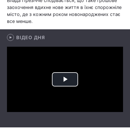
Влада Презічче сподівається, що таке грошове
заохочення вдихне нове життя в їхнє спорожніле
Лонгріди
місто, де з кожним роком новонароджених стає
все менше.
Відео з Youtube
Статті
ВІДЕО ДНЯ
Інтерв'ю
Думки
Архів
Вакансії
Контакти
Послуги
Play
Video