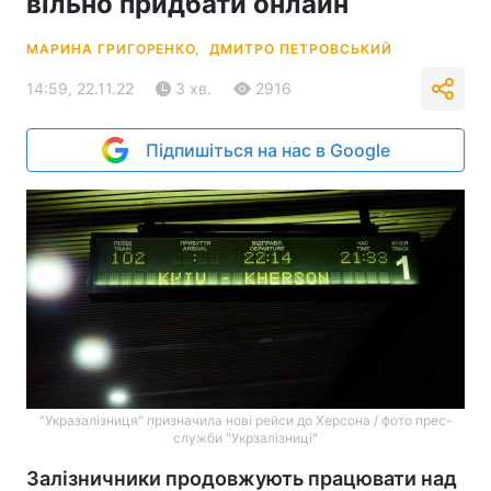
вільно придбати онлайн
МАРИНА ГРИГОРЕНКО,
ДМИТРО ПЕТРОВСЬКИЙ
14:59, 22.11.22
3 хв.
2916
Підпишіться на нас в Google
"Укразалізниця" призначила нові рейси до Херсона / фото прес-
служби "Укрзалізниці"
Залізничники продовжують працювати над