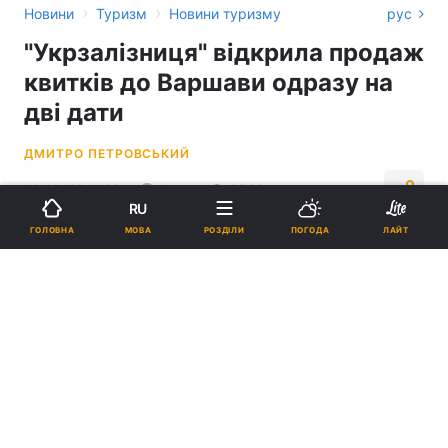
›
›
Новини
Туризм
Новини туризму
рус
"Укрзалізниця" відкрила продаж
квитків до Варшави одразу на
дві дати
ДМИТРО ПЕТРОВСЬКИЙ
12:42, 22.11.22
1 хв.
8532
RU
МОВА
ГОЛОВНА
РОЗДІЛИ
ПОГОДА
ЛАЙТ
Підпишіться на нас в Google