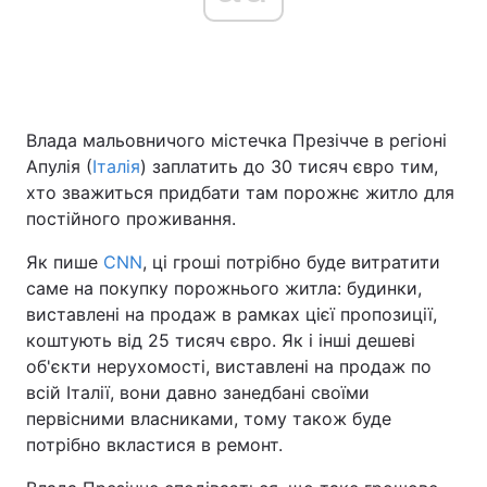
Головна
Війна
Влада мальовничого містечка Презічче в регіоні
Україна
Політика
Апулія (
Італія
) заплатить до 30 тисяч євро тим,
Економіка
Світ
хто зважиться придбати там порожнє житло для
постійного проживання.
Спорт
Наука
Як пише
CNN
, ці гроші потрібно буде витратити
Техно і зв'язок
Лайт
саме на покупку порожнього житла: будинки,
виставлені на продаж в рамках цієї пропозиції,
Зброя
Інциденти
коштують від 25 тисяч євро. Як і інші дешеві
об'єкти нерухомості, виставлені на продаж по
Здоров'я
Туризм
всій Італії, вони давно занедбані своїми
первісними власниками, тому також буде
Цікавинки
Погода
потрібно вкластися в ремонт.
Екологія
Регіони