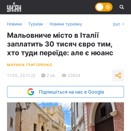
›
›
Новини
Туризм
Новини туризму
рус
Мальовниче місто в Італії
заплатить 30 тисяч євро тим,
хто туди переїде: але є нюанс
МАРИНА ГРИГОРЕНКО
11:55, 23.11.22
2 хв.
23924
Підпишіться на нас в Google