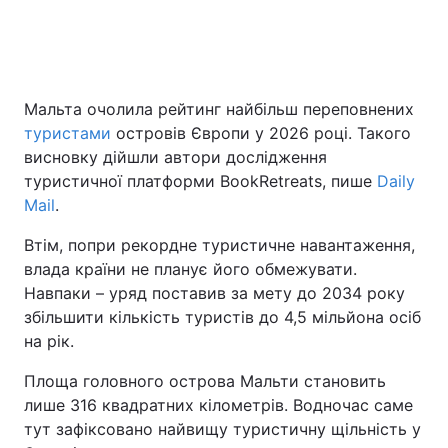
Головна
Війна
Мальта очолила рейтинг найбільш переповнених
Україна
Політика
туристами
островів Європи у 2026 році. Такого
висновку дійшли автори дослідження
Економіка
Світ
туристичної платформи BookRetreats, пише
Daily
Mail
.
Спорт
Наука
Втім, попри рекордне туристичне навантаження,
Техно і зв'язок
Лайт
влада країни не планує його обмежувати.
Навпаки – уряд поставив за мету до 2034 року
Зброя
Інциденти
збільшити кількість туристів до 4,5 мільйона осіб
на рік.
Здоров'я
Туризм
Площа головного острова Мальти становить
Цікавинки
Погода
лише 316 квадратних кілометрів. Водночас саме
тут зафіксовано найвищу туристичну щільність у
Екологія
Регіони