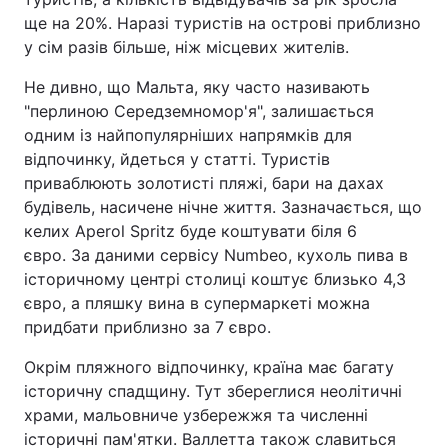
ще на 20%. Наразі туристів на острові приблизно
Тема оформлення
у сім разів більше, ніж місцевих жителів.
Не дивно, що Мальта, яку часто називають
"перлиною Середземномор'я", залишається
одним із найпопулярніших напрямків для
відпочинку, йдеться у статті. Туристів
приваблюють золотисті пляжі, бари на дахах
будівель, насичене нічне життя. Зазначається, що
келих Aperol Spritz буде коштувати біля 6
євро. За даними сервісу Numbeo, кухоль пива в
історичному центрі столиці коштує близько 4,3
євро, а пляшку вина в супермаркеті можна
придбати приблизно за 7 євро.
Окрім пляжного відпочинку, країна має багату
історичну спадщину. Тут збереглися неолітичні
храми, мальовниче узбережжя та численні
історичні пам'ятки. Валлетта також славиться