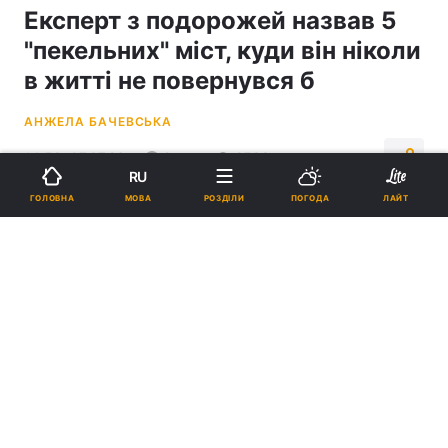
Експерт з подорожей назвав 5
"пекельних" міст, куди він ніколи
в житті не повернувся б
АНЖЕЛА БАЧЕВСЬКА
14:58, 07.07.26
2 хв.
2583
RU
МОВА
ГОЛОВНА
РОЗДІЛИ
ПОГОДА
ЛАЙТ
Підпишіться на нас в Google