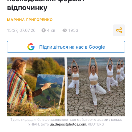
відпочинку
МАРИНА ГРИГОРЕНКО
15:27, 07.07.26
4 хв.
1953
Підпишіться на нас в Google
Туристи дедалі більше захоплюються майстер-класами / колаж
УНІАН, фото
ua.depositphotos.com
, REUTERS