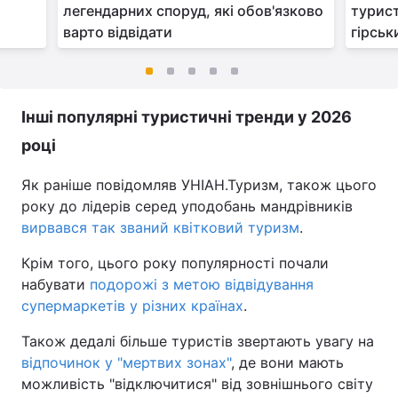
легендарних споруд, які обов'язково
турис
варто відвідати
гірськ
Інші популярні туристичні тренди у 2026
році
Як раніше повідомляв УНІАН.Туризм, також цього
року до лідерів серед уподобань мандрівників
вирвався так званий квітковий туризм
.
Крім того, цього року популярності почали
набувати
подорожі з метою відвідування
супермаркетів у різних країнах
.
Також дедалі більше туристів звертають увагу на
відпочинок у "мертвих зонах"
, де вони мають
можливість "відключитися" від зовнішнього світу