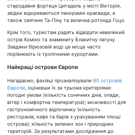
стародавня фортеця Цитадель у місті Вікторія,
звідки відкриваються панорамні краєвиди, а
також святиня Та-Піну та велична ротонда Гоцо.
Крім того, туристам радять відвідати невеликий
острів Коміно та знамениту Блакитну лагуну.
Завдяки бірюзовій воді це місце часто
порівнюють із тропічними курортами.
Найкращі острови Європи
Нагадаємо, фахівці проаналізували
80 островів
Європи
, оцінивши їх за трьома критеріями:
погодні умови (кількість сонячних днів, опади,
вітер і комфортна температура); можливості для
гастрономічного відпочинку (кількість
ресторанів, кафе та барів з урахуванням площі
острова); кількість зелених зон і природних
територій. За результатами дослідження до