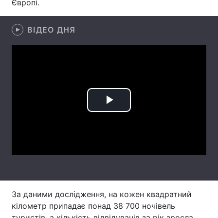
Європі.
Лонгріди
ВІДЕО ДНЯ
Відео з Youtube
Статті
Інтерв'ю
Думки
Архів
Вакансії
Play
Контакти
Video
Послуги
За даними дослідження, на кожен квадратний
кілометр припадає понад 38 700 ночівель
туристів, а кількість відвідувачів за рік зросла