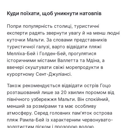
Куди поїхати, щоб уникнути натовпів
Попри популярність столиці, туристичні
експерти радять звернути увагу й на менш людні
куточки Мальти. За словами представників
туристичної галузі, варто відвідати пляжі
Мелліха-Бей і Голден-Бей, прогулятися
історичними містами Валлетта та Мдіна, а
ввечері скуштувати свіжі морепродукти в
курортному Сент-Джуліансі.
Також рекомендується відвідати острів Гоцо
розташований лише за 20 хвилин поромом від
північного узбережжя Мальти. Він спокійний,
менший за розмірами та має особливу
атмосферу. Серед головних пам'яток острова
пляж Рамла-Бей із характерним червонувато-
золотистим піском і прозорою водою,