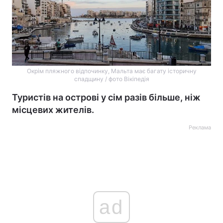
Окрім пляжного відпочинку, Мальта має багату історичну
спадщину / фото Вікіпедія
Туристів на острові у сім разів більше, ніж
місцевих жителів.
Реклама
ad