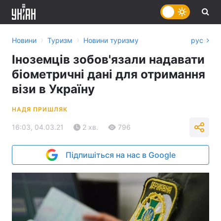
›
›
Новини
Туризм
Новини туризму
рус
Іноземців зобов'язали надавати
біометричні дані для отримання
візи в Україну
НАДЯ ПРИШЛЯК
16:03, 04.03.21
2 хв.
796
Підпишіться на нас в Google