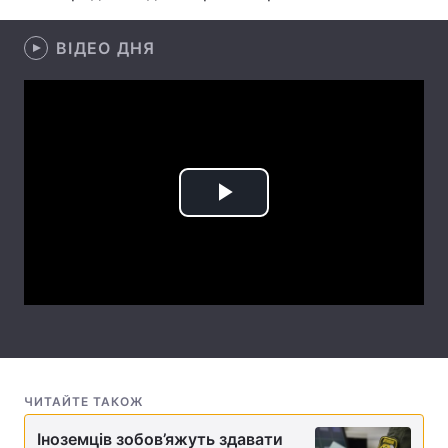
Лонгріди
ВІДЕО ДНЯ
Відео з Youtube
Статті
Інтерв'ю
Думки
Архів
Вакансії
Play
Контакти
Video
Послуги
ЧИТАЙТЕ ТАКОЖ
Іноземців зобов’яжуть здавати