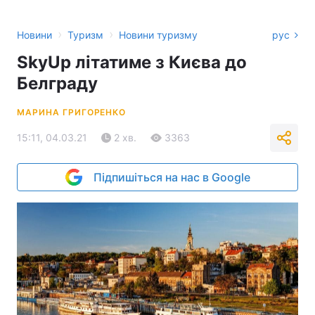
›
›
Новини
Туризм
Новини туризму
рус
SkyUp літатиме з Києва до
Белграду
МАРИНА ГРИГОРЕНКО
15:11, 04.03.21
2 хв.
3363
Підпишіться на нас в Google