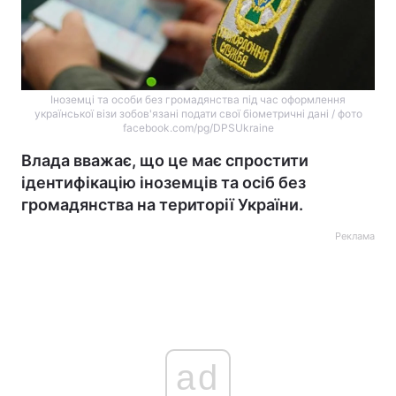
Іноземці та особи без громадянства під час оформлення
української візи зобов'язані подати свої біометричні дані / фото
facebook.com/pg/DPSUkraine
Влада вважає, що це має спростити
ідентифікацію іноземців та осіб без
громадянства на території України.
Реклама
ad