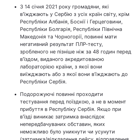
З 14 січня 2021 року громадяни, які
в’їжджають у Сербію з усіх країн світу, крім
Республіки Албанія, Боснії i Герцеговини,
Республіки Болгарія, Республіки Північна
Македонія та Чорногорії, повинні мати
негативний результат ПЛР-тесту,
зробленого не пізніше ніж за 48 годин перед
в’їздом, виданого акредитованою
лабораторією країни, з якої вони
виїжджають або з якої вони в’їжджають до
Республіки Сербія.
Подорожуючі повинні проходити
тестування перед поїздкою, а не в момент
прибуття в Республіку Сербія. Якщо при
в’їзді виникає затримка внаслідок
непередбачуваних обставин, яких
неможливо було уникнути чи усунути
(затримка/відкладення рейсу, відправлення