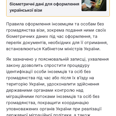
біометричні дані для оформлення
Тема оформлення
української візи
Правила оформлення іноземцям та особам без
громадянства візи, зокрема подання ними своїх
біометричних даних під час оформлення, та
перелік документів, необхідних для її отримання,
встановлюються Кабінетом міністрів України.
Як зазначено у пояснювальній записці, ухвалення
закону дозволить спростити процедуру
ідентифікації особи іноземців та осіб без
громадянства під час або після їх в’їзду на
територію України, удосконалити здійснення
державними органами контролю над
міграційними потоками іноземців та осіб без
громадянства, покращити координацію
уповноважених органів України при реалізації
державної міграційної політики, а також