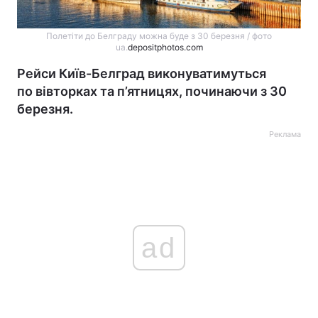
Полетіти до Белграду можна буде з 30 березня / фото
ua.
depositphotos.com
Рейси Київ-Белград виконуватимуться
по вівторках та п’ятницях, починаючи з 30
березня.
Реклама
ad