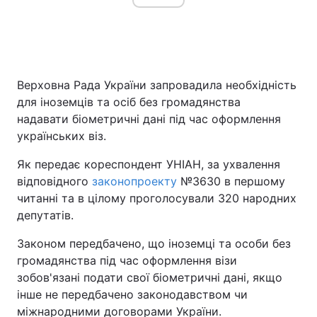
Головна
Війна
Верховна Рада України запровадила необхідність
Україна
Політика
для іноземців та осіб без громадянства
надавати біометричні дані під час оформлення
Економіка
Світ
українських віз.
Спорт
Наука
Як передає кореспондент УНІАН, за ухвалення
відповідного
законопроекту
№3630 в першому
Техно і зв'язок
Лайт
читанні та в цілому проголосували 320 народних
депутатів.
Зброя
Інциденти
Законом передбачено, що іноземці та особи без
Здоров'я
Туризм
громадянства під час оформлення візи
зобов'язані подати свої біометричні дані, якщо
Цікавинки
Погода
інше не передбачено законодавством чи
Екологія
Регіони
міжнародними договорами України.