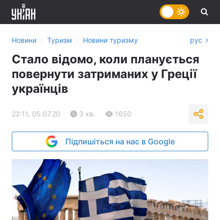
›
›
Новини
Туризм
Новини туризму
рус
Стало відомо, коли планується
повернути затриманих у Греції
українців
22:11, 05.07.20
3 хв.
1650
Підпишіться на нас в Google