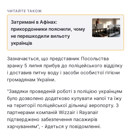
Лонгріди
ЧИТАЙТЕ ТАКОЖ
Затримані в Афінах:
Відео з Youtube
Статті
прикордонники пояснили, чому
не перешкодили вильоту
Інтерв'ю
Думки
українців
Архів
Вакансії
Зазначається, що представник Посольства
зранку 5 липня прибув до поліцейського відділку
Контакти
і доставив питну воду і засоби особистої гігієни
Послуги
громадянам України.
"Завдяки проведеній роботі з поліцією українцям
було дозволено додатково купувати напої та їжу
на території поліцейської дільниці аеропорту. З
партнерами компаній Wizzair і Rayanair
підтверджено забезпечення пасажирів
харчуванням", - йдеться у повідомленні.