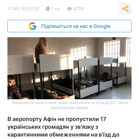
17:49, 05.07.20
1 хв.
4779
Підпишіться на нас в Google
Українців не пропустили через обмеження на в'їзд до ЄС / фото
Європейська правда
В аеропорту Афін не пропустили 17
українських громадян у зв'язку з
карантинними обмеженнями на в'їзд до