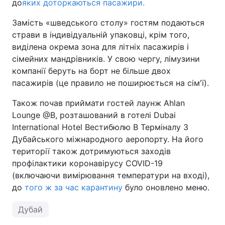
до
яких доторкаються пасажири.
Замість «шведського столу» гостям подаються
страви в індивідуальній упаковці, крім того,
виділена окрема зона для літніх пасажирів і
сімейних мандрівників. У свою чергу, лімузини
компанії беруть на борт не більше двох
пасажирів (це правило не поширюється на сім'ї).
Також почав приймати гостей лаунж Ahlan
Lounge @B, розташований в готелі Dubai
International Hotel Вестибюлю В Терміналу 3
Дубайського міжнародного аеропорту. На його
території також дотримуються заходів
профілактики коронавірусу COVID-19
(включаючи вимірювання температури на вході),
до
того ж за час карантину
було оновлено меню.
Дубай