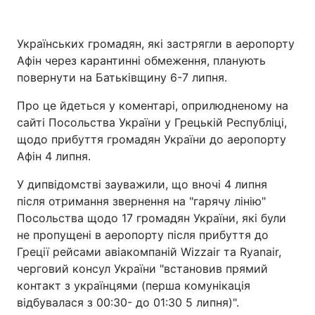
Українських громадян, які застрягли в аеропорту
Афін через карантинні обмеження, планують
Головна
Війна
повернути на Батьківщину 6-7 липня.
Україна
Політика
Про це йдеться у коментарі, оприлюдненому на
сайті Посольства України у Грецькій Республіці,
Економіка
Світ
щодо прибуття громадян України до аеропорту
Спорт
Наука
Афін 4 липня.
У дипвідомстві зауважили, що вночі 4 липня
Техно і зв'язок
Лайт
після отримання звернення на "гарячу лінію"
Зброя
Інциденти
Посольства щодо 17 громадян України, які були
не пропущені в аеропорту після прибуття до
Здоров'я
Туризм
Греції рейсами авіакомпаній Wizzair та Ryanair,
черговий консул України "встановив прямий
Цікавинки
Погода
контакт з українцями (перша комунікація
відбувалася з 00:30- до 01:30 5 липня)".
Екологія
Регіони