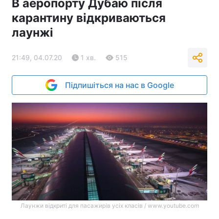
В аеропорту Дубаю після
карантину відкриваються
лаунжі
21:49, 04.07.20
1 хв.
515
Підпишіться на нас в Google
Лаунжи відкриті для пасажирів усіх класів / www.youtube.com