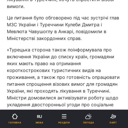
вимоги.
Це питання було обговорено під час зустрічі глав
МЗС України і Туреччини Кулеби Дмитра і
Мевлюта Чавушоглу в Анкарі, повідомили в
Міністерстві закордонних справ.
«Турецька сторона також поінформувала про
включення України до списку країн, громадяни
яких мають право на отримання
короткострокових туристичних видів на
проживання, а також про готовність опрацювати
питання спрощення візових вимог для громадян
України, які проходять лікування в Туреччині.
Міністри домовилися активізувати роботу щодо
укладення двосторонньої угоди про соціальне
забезпечення», - йдеться в повідомленні.
RU
МОВА
ГОЛОВНА
РОЗДІЛИ
ПОГОДА
ЛАЙТ
ЧИТАЙТЕ ТАКОЖ