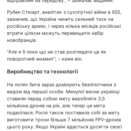
відправлені на передову", – зазначає видання.
Рубен Стюарт, аналітик з сухопутної війни в IISS,
зазначив, що Україна чинить сильний тиск на
російську армію, і через кілька місяців російські
втрати цілком можуть перевищити набір
новобранців.
"Але я б поки що не став розглядати це як
поворотний момент", – каже він.
Виробництво та технології
На полях битв зараз домінують безпілотники з
видом від першої особи. Минулої весни українці
ставили перед собою мету виробляти 3,5
мільйона дронів на рік, але тепер ця мета
подвоїлася. Росія також поставила собі за мету
виготовити трохи більше 7 мільйонів FPV-дронів
цього року. Якщо Україні вдасться досягти своєї