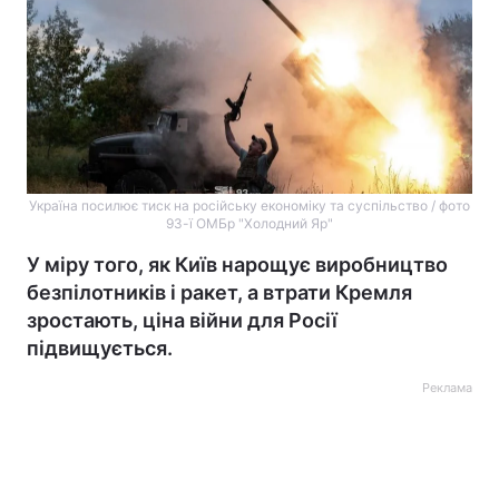
Україна посилює тиск на російську економіку та суспільство / фото
93-ї ОМБр "Холодний Яр"
У міру того, як Київ нарощує виробництво
безпілотників і ракет, а втрати Кремля
зростають, ціна війни для Росії
підвищується.
Реклама