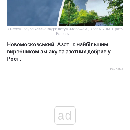
У мережі опубліковано кадри потужних пожеж / Колаж УНІАН, фото
Exilenova+
Новомосковський "Азот" є найбільшим
виробником аміаку та азотних добрив у
Росії.
Реклама
ad