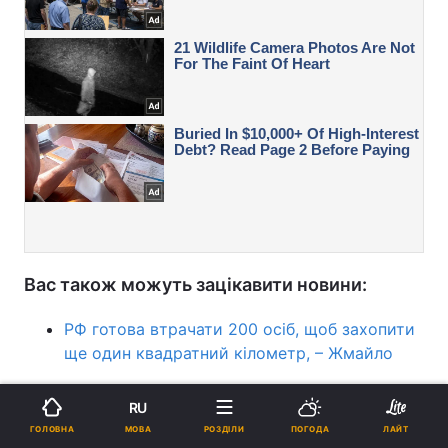
Вас також можуть зацікавити новини:
РФ готова втрачати 200 осіб, щоб захопити
ще один квадратний кілометр, – Жмайло
Дрони не зруйнують мости до Криму, але
RU
удари потрібно продовжувати: аналітики
МОВА
ГОЛОВНА
РОЗДІЛИ
ПОГОДА
ЛАЙТ
назвали причини