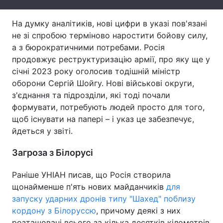
Тема оформлення
На думку аналітиків, нові цифри в указі пов'язані
не зі спробою терміново наростити бойову силу,
а з бюрократичними потребами. Росія
продовжує реструктуризацію армії, про яку ще у
січні 2023 року оголосив тодішній міністр
оборони Сергій Шойгу. Нові військові округи,
з'єднання та підрозділи, які тоді почали
формувати, потребують людей просто для того,
щоб існувати на папері – і указ це забезпечує,
йдеться у звіті.
Загроза з Білорусі
Раніше УНІАН писав, що Росія створила
щонайменше п'ять нових майданчиків
для
запуску ударних дронів типу "Шахед" поблизу
кордону з Білоруссю
, причому деякі з них
розташовані всього за кілька десятків кілометрів