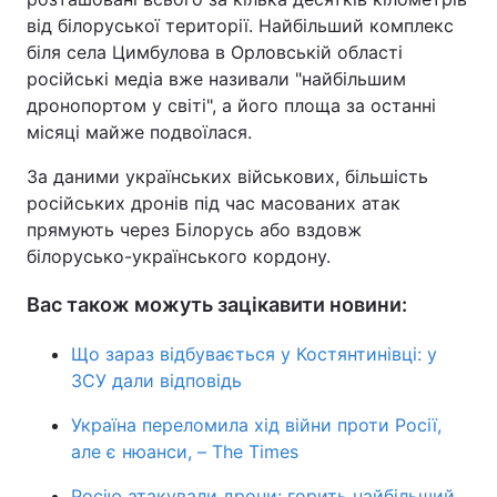
від білоруської території. Найбільший комплекс
біля села Цимбулова в Орловській області
російські медіа вже називали "найбільшим
дронопортом у світі", а його площа за останні
місяці майже подвоїлася.
За даними українських військових, більшість
російських дронів під час масованих атак
прямують через Білорусь або вздовж
білорусько-українського кордону.
Вас також можуть зацікавити новини:
Що зараз відбувається у Костянтинівці: у
ЗСУ дали відповідь
Україна переломила хід війни проти Росії,
але є нюанси, – The Times
Росію атакували дрони: горить найбільший