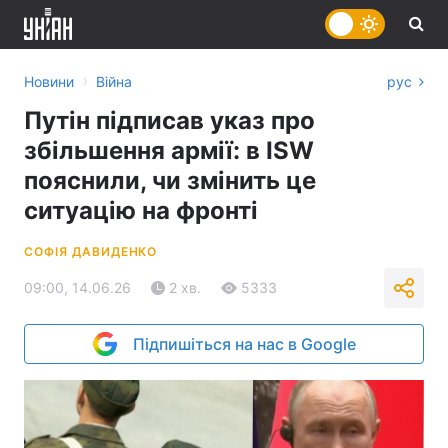
›
Новини
Війна
рус
Путін підписав указ про
збільшення армії: в ISW
пояснили, чи змінить це
ситуацію на фронті
СОФІЯ ДАВИДЕНКО
09:00, 14.06.26
2 хв.
5333
Підпишіться на нас в Google