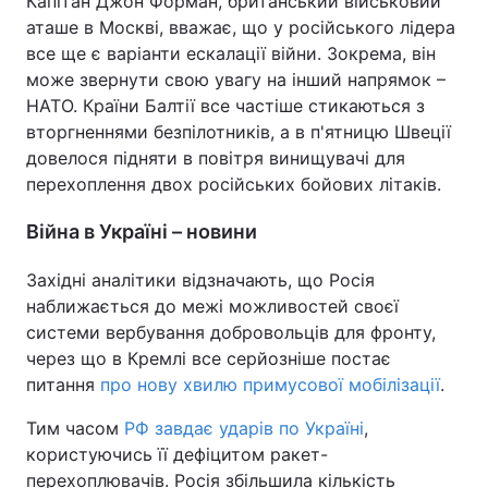
Капітан Джон Форман, британський військовий
аташе в Москві, вважає, що у російського лідера
все ще є варіанти ескалації війни. Зокрема, він
може звернути свою увагу на інший напрямок –
НАТО. Країни Балтії все частіше стикаються з
вторгненнями безпілотників, а в п'ятницю Швеції
довелося підняти в повітря винищувачі для
перехоплення двох російських бойових літаків.
Війна в Україні – новини
Західні аналітики відзначають, що Росія
наближається до межі можливостей своєї
системи вербування добровольців для фронту,
через що в Кремлі все серйозніше постає
питання
про нову хвилю примусової мобілізації
.
Тим часом
РФ завдає ударів по Україні
,
користуючись її дефіцитом ракет-
перехоплювачів. Росія збільшила кількість