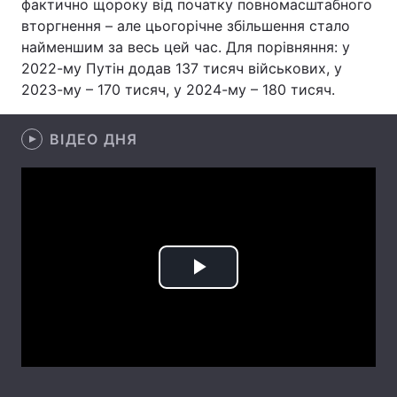
фактично щороку від початку повномасштабного
вторгнення – але цьогорічне збільшення стало
Лонгріди
найменшим за весь цей час. Для порівняння: у
2022-му Путін додав 137 тисяч військових, у
Відео з Youtube
Статті
2023-му – 170 тисяч, у 2024-му – 180 тисяч.
Інтерв'ю
Думки
ВІДЕО ДНЯ
Архів
Вакансії
Контакти
Послуги
Play
Video