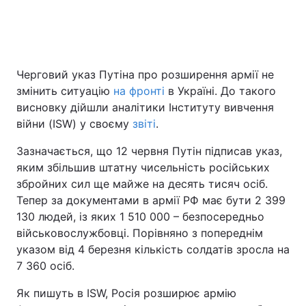
Головна
Війна
Черговий указ Путіна про розширення армії не
Україна
Політика
змінить ситуацію
на фронті
в Україні. До такого
висновку дійшли аналітики Інституту вивчення
Економіка
Світ
війни (ISW) у своєму
звіті
.
Спорт
Наука
Зазначається, що 12 червня Путін підписав указ,
яким збільшив штатну чисельність російських
Техно і зв'язок
Лайт
збройних сил ще майже на десять тисяч осіб.
Тепер за документами в армії РФ має бути 2 399
Зброя
Інциденти
130 людей, із яких 1 510 000 – безпосередньо
військовослужбовці. Порівняно з попереднім
Здоров'я
Туризм
указом від 4 березня кількість солдатів зросла на
7 360 осіб.
Цікавинки
Погода
Як пишуть в ISW, Росія розширює армію
Екологія
Регіони