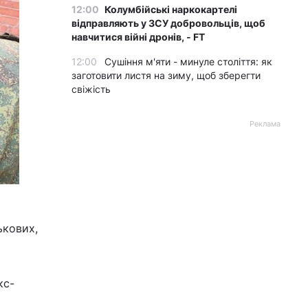
12:00
Колумбійські наркокартелі
відправляють у ЗСУ добровольців, щоб
навчитися війні дронів, - FT
12:00
Сушіння м'яти - минуле століття: як
заготовити листя на зиму, щоб зберегти
свіжість
Реклама
ькових,
кс-