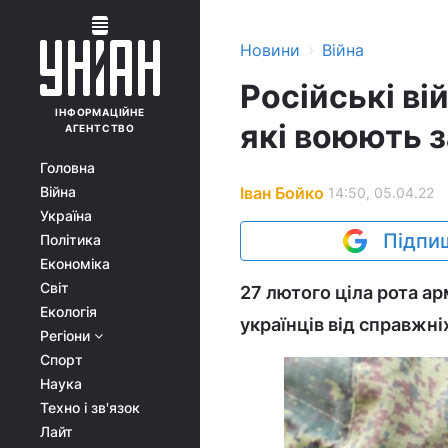
›
Новини
Війна
Російські вій
ІНФОРМАЦІЙНЕ
які воюють з
АГЕНТСТВО
Головна
Іван Бойко
Війна
14:50, 05.04.22
Україна
Підпиш
Політика
Економіка
Світ
27 лютого ціла рота ар
Екологія
українців від справжні
Регіони
Спорт
Наука
Техно і зв'язок
Лайт