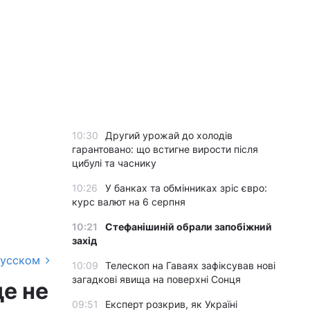
10:30
Другий урожай до холодів
гарантовано: що встигне вирости після
цибулі та часнику
10:26
У банках та обмінниках зріс євро:
курс валют на 6 серпня
10:21
Стефанішиній обрали запобіжний
захід
русском
10:09
Телескоп на Гаваях зафіксував нові
загадкові явища на поверхні Сонця
де не
09:51
Експерт розкрив, як Україні