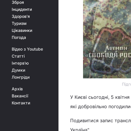
Зброя
Інциденти
Здоров'я
Туризм
Цікавинки
Погода
Відео з Youtube
Статті
Інтерв'ю
Думки
Лонгріди
Підг
Архів
Вакансії
У Києві сьогодні, 5 квітн
Контакти
які добровільно погодилис
Подивитися запис трансля
Україна".