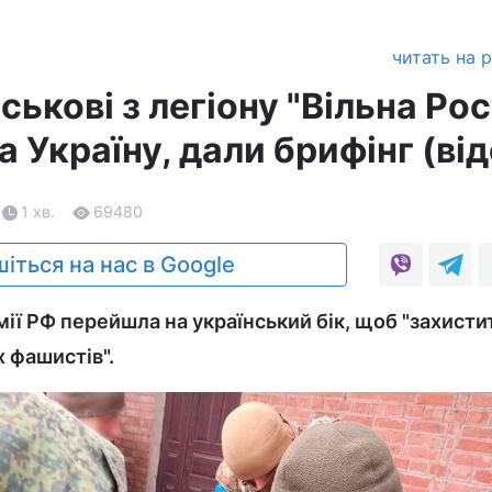
читать на 
ськові з легіону "Вільна Росі
а Україну, дали брифінг (від
1 хв.
69480
іться на нас в Google
мії РФ перейшла на український бік, щоб "захисти
х фашистів".