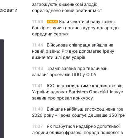
загрожують кишенькові злодії:
воювати
оприлюднено новий рейтинг міст
11:53
Коли чекати обвалу гривні:
УНІАН
банкір озвучив прогноз курсу долара до
середини серпня
11:44
Військова співпраця вийшла на
новий рівень: РФ вже допомагає Ірану
визначати цілі для ударів
11:43
Трамп заявив про "величезні
запаси" арсеналів ППО у США
11:41
ICC не розглядатиме кандидатів від
України: адвокат Barristers Олексій Шевчук
заявив про провал конкурсу
11:40
Вийшла найбільш високооцінена гра
2026 року – і вона коштує дешевше 350 грн
11:37
Як позбутися надмірно допитливої
людини однією фразою: порада психологів