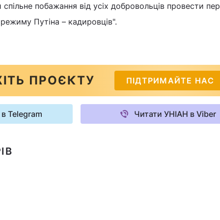
и спільне побажання від усіх добровольців провести пе
режиму Путіна – кадировців".
ІТЬ ПРОЄКТУ
ПІДТРИМАЙТЕ НАС
 в Telegram
Читати УНІАН в Viber
ІВ