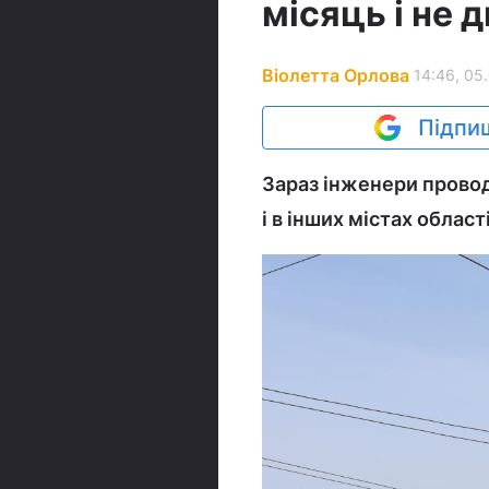
місяць і не д
Віолетта Орлова
14:46, 05
Підпиш
Зараз інженери проводя
і в інших містах області