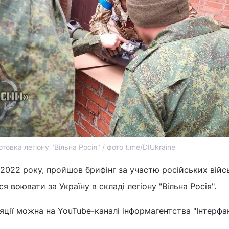
отовка легіону "Вільна Росія" / фото t.me/DIUkraine
я 2022 року, пройшов брифінг за участю російських війс
я воювати за Україну в складі легіону "Вільна Росія".
ції можна на YouTube-каналі інформагентства "Інтерфа