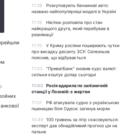
11:28
Розкуповують бензинові авто:
названо найпопулярніші моделі в Україні
11:18
Нікітюк розповіла про стан
найкращого друга, який перебував в
реанімації
перейшли
11:10
У Криму росіяни поширюють чутки
про висадку десанту ЗСУ: Селезньов
пояснив, що відбувається
ом
11:03
"ПриватБанк" оновив курс валют:
скільки коштує долар сьогодні
11:03
Росія вдарила по залізничній
ю
станції у Лозовій: є жертви
бройних
11:01
РФ атакувала судно з українською
танкової
пшеницею біля Одеси: загинув моряк
10:49
100 гривень за літр скасовуються:
експерт дав обнадійливий прогноз цін на
пальне