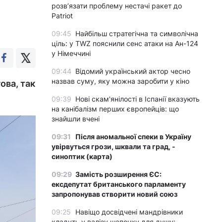
розвʼязати проблему нестачі ракет до
Patriot
09:45
Найбільш стратегічна та символічна
ціль: у TWZ пояснили сенс атаки на Ан-124
у Німеччині
09:44
Відомий український актор чесно
назвав суму, яку можна заробити у кіно
ова, так
09:39
Нові скам'янілості в Іспанії вказують
на канібалізм перших європейців: що
знайшли вчені
09:31
Після аномальної спеки в Україну
увірвуться грози, шквали та град, -
синоптик (карта)
09:29
Замість розширення ЄС:
ексдепутат британського парламенту
запропонував створити новий союз
09:25
Навіщо досвідчені мандрівники
кладуть у валізу шапочку для душу: