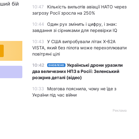
рший бій
10:47
Кількість вильотів авіації НАТО через
загрозу Росії зросла на 250%
10:44
Один рух змінить і цифру, і знак:
завдання зі сірниками для перевірки IQ
10:43
У США випробували літак X-62A
VISTA, який без пілота може перехоплювати
повітряні цілі
10:42
Українські дрони уразили
ОНОВЛЕНО
два величезних НПЗ в Росії: Зеленський
розкрив деталі (відео)
10:33
Мозгова пояснила, чому не їде з
України під час війни
Реклама