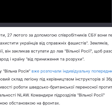
ти, 27 лютого за допомогою співробітників СБУ вони 
захистити українців від справжніх фашистів". Земляків,
ї, він закликав вступати до лав "Вільної Росії", щоб раз
род і країну "від приниження та розрухи".
у "Вільна Росія"
вже розпочали індивідуальну попередн
бовий склад легіону під керівництвом інструкторів зі З
ивості роботи шведсько-британської переносної проти
льності NLAW. Командири підрозділів "Вільної Росії"
вною обстановкою на фронтах.