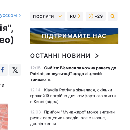
русском
RU
+29
ПОСЛУГИ
я",
ПІДТРИМАЙТЕ НАС
ео)
ОСТАННІ НОВИНИ
12:15
Сибіга: Б’ємося за кожну ракету до
Patriot, консультації щодо ліцензій
тривають
ти
12:14
Klavdia Petrivna зізналася, скільки
грошей їй потрібно для комфортного життя
в Києві (відео)
12:03
Прийом "Мунджаро" може знизити
ризик серцевих нападів, але є нюанс, -
дослідження