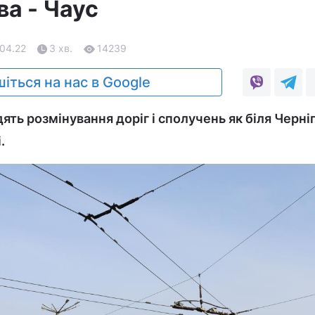
ва - Чаус
.04.22
3 хв.
14239
іться на нас в Google
ть розмінування доріг і сполучень як біля Черніг
.