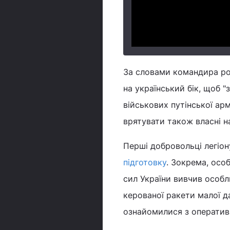
За словами командира ро
на український бік, щоб "
військових путінської армі
врятувати також власні на
Перші добровольці легіон
підготовку
. Зокрема, осо
сил України вивчив особл
керованої ракети малої да
ознайомилися з операти