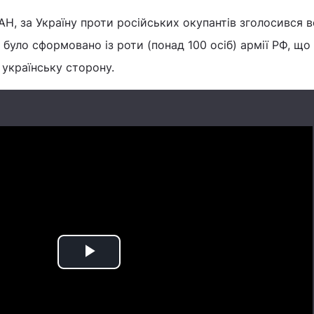
АН, за Україну проти російських окупантів зголосився 
ий було сформовано із роти (понад 100 осіб) армії РФ, що
українську сторону.
Play
Video