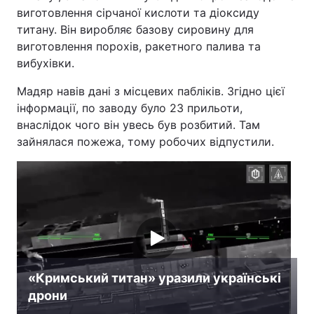
виготовлення сірчаної кислоти та діоксиду
Лонгріди
титану. Він виробляє базову сировину для
виготовлення порохів, ракетного палива та
вибухівки.
Відео з Youtube
Статті
Мадяр навів дані з місцевих пабліків. Згідно цієї
Інтерв'ю
Думки
інформації, по заводу було 23 прильоти,
внаслідок чого він увесь був розбитий. Там
Архів
Вакансії
зайнялася пожежа, тому робочих відпустили.
Контакти
Послуги
«Кримський титан» уразили українські
дрони