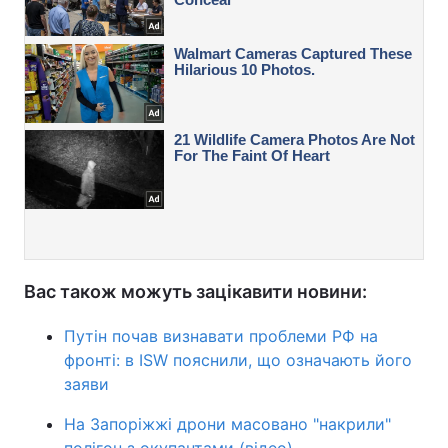
Вас також можуть зацікавити новини:
Путін почав визнавати проблеми РФ на
фронті: в ISW пояснили, що означають його
заяви
На Запоріжжі дрони масовано "накрили"
полігон з окупантами (відео)