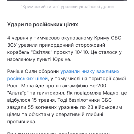
"Кримський титан" уразили українські дрони
Тема оформлення
Удари по російських цілях
4 червня у тимчасово окупованому Криму СБС
ЗСУ уразили прикордонний сторожовий
корабель "Світляк" проєкту 10410. Це сталося у
населеному пункті Юркіне.
Раніше Сили оборони
уразили
низку важливих
російських цілей
, у тому числі на території самої
Росії. Мова йде про літак-амфібію Бе-200
"Альтаїр" та гвинтокрил. Як повідомляв Мадяр, це
відбулося 15 травня. Тоді безпілотники СБС
завдали 55 вогневих уражень по 23 військовим
цілям та обʼєктам у оперативній глибині
противника.