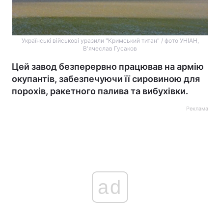
Українські військові уразили "Кримський титан" / фото УНІАН,
В'ячеслав Гусаков
Цей завод безперервно працював на армію
окупантів, забезпечуючи її сировиною для
порохів, ракетного палива та вибухівки.
Реклама
ad