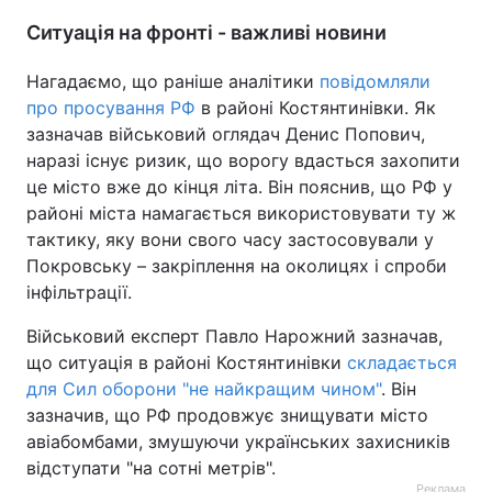
Ситуація на фронті - важливі новини
Нагадаємо, що раніше аналітики
повідомляли
про просування РФ
в районі Костянтинівки. Як
зазначав військовий оглядач Денис Попович,
наразі існує ризик, що ворогу вдасться захопити
це місто вже до кінця літа. Він пояснив, що РФ у
районі міста намагається використовувати ту ж
тактику, яку вони свого часу застосовували у
Покровську – закріплення на околицях і спроби
інфільтрації.
Військовий експерт Павло Нарожний зазначав,
що ситуація в районі Костянтинівки
складається
для Сил оборони "не найкращим чином"
. Він
зазначив, що РФ продовжує знищувати місто
авіабомбами, змушуючи українських захисників
відступати "на сотні метрів".
Реклама