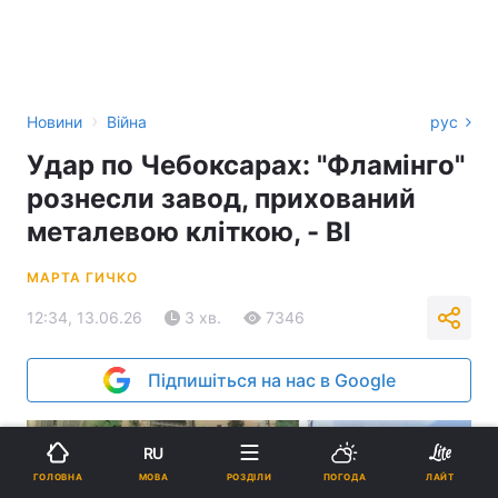
›
Новини
Війна
рус
Удар по Чебоксарах: "Фламінго"
рознесли завод, прихований
металевою кліткою, - BI
МАРТА ГИЧКО
12:34, 13.06.26
3 хв.
7346
Підпишіться на нас в Google
RU
МОВА
ГОЛОВНА
РОЗДІЛИ
ПОГОДА
ЛАЙТ