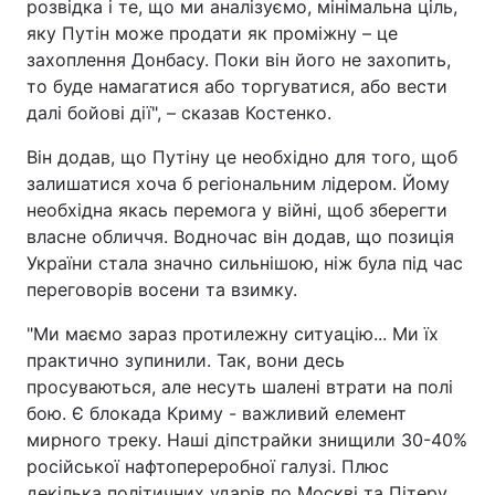
розвідка і те, що ми аналізуємо, мінімальна ціль,
яку Путін може продати як проміжну – це
захоплення Донбасу. Поки він його не захопить,
то буде намагатися або торгуватися, або вести
далі бойові дії", – сказав Костенко.
Він додав, що Путіну це необхідно для того, щоб
залишатися хоча б регіональним лідером. Йому
необхідна якась перемога у війні, щоб зберегти
власне обличчя. Водночас він додав, що позиція
України стала значно сильнішою, ніж була під час
переговорів восени та взимку.
"Ми маємо зараз протилежну ситуацію... Ми їх
практично зупинили. Так, вони десь
просуваються, але несуть шалені втрати на полі
бою. Є блокада Криму - важливий елемент
мирного треку. Наші діпстрайки знищили 30-40%
російської нафтопереробної галузі. Плюс
декілька політичних ударів по Москві та Пітеру