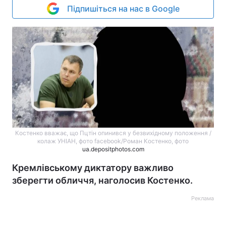
Підпишіться на нас в Google
Костенко вважає, що Пцтін опинився у безвихідному положення /
колаж УНІАН, фото facebook/Роман Костенко, фото
ua.depositphotos.com
Кремлівському диктатору важливо
зберегти обличчя, наголосив Костенко.
Реклама