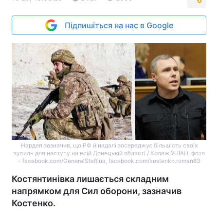
Підпишіться на нас в Google
Нардеп зазначив, що РФ й надалі зосереджує більшість своїх
зусиль для наступу на всій Донецькій області / Колаж УНІАН, фото
- facebook.com/GeneralStaff.ua, facebook.com/kostenko.roman83
Костянтинівка лишається складним
напрямком для Сил оборони, зазначив
Костенко.