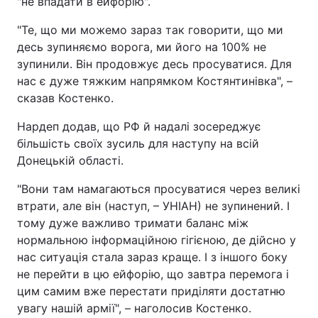
"не впадати в ейфорію".
"Те, що ми можемо зараз так говорити, що ми
десь зупиняємо ворога, ми його на 100% не
зупинили. Він продовжує десь просуватися. Для
нас є дуже тяжким напрямком Костянтинівка", –
сказав Костенко.
Нардеп додав, що РФ й надалі зосереджує
більшість своїх зусиль для наступу на всій
Донецькій області.
"Вони там намагаються просуватися через великі
втрати, але він (наступ, – УНІАН) не зупинений. І
тому дуже важливо тримати баланс між
нормальною інформаційною гігієною, де дійсно у
нас ситуація стала зараз краще. І з іншого боку
не перейти в цю ейфорію, що завтра перемога і
цим самим вже перестати приділяти достатню
увагу нашій армії", – наголосив Костенко.