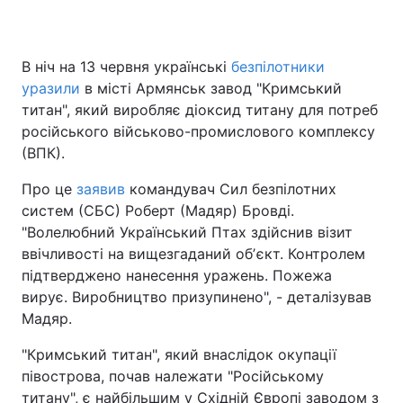
В ніч на 13 червня українські
безпілотники
Головна
Війна
уразили
в місті Армянськ завод "Кримський
титан", який виробляє діоксид титану для потреб
Україна
Політика
російського військово-промислового комплексу
(ВПК).
Економіка
Світ
Про це
заявив
командувач Сил безпілотних
Спорт
Наука
систем (СБС) Роберт (Мадяр) Бровді.
"Волелюбний Український Птах здійснив візит
Техно і зв'язок
Лайт
ввічливості на вищезгаданий обʼєкт. Контролем
підтверджено нанесення уражень. Пожежа
Зброя
Інциденти
вирує. Виробництво призупинено", - деталізував
Здоров'я
Туризм
Мадяр.
"Кримський титан", який внаслідок окупації
Цікавинки
Погода
півострова, почав належати "Російському
Екологія
Регіони
титану", є найбільшим у Східній Європі заводом з