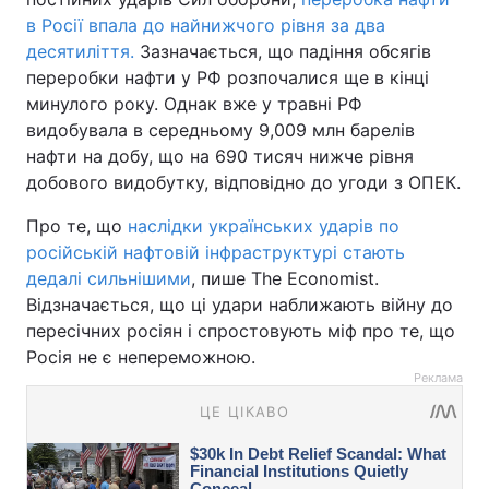
в Росії впала до найнижчого рівня за два
десятиліття.
Зазначається, що падіння обсягів
переробки нафти у РФ розпочалися ще в кінці
минулого року. Однак вже у травні РФ
видобувала в середньому 9,009 млн барелів
нафти на добу, що на 690 тисяч нижче рівня
добового видобутку, відповідно до угоди з ОПЕК.
Про те, що
наслідки українських ударів по
російській нафтовій інфраструктурі стають
дедалі сильнішими
, пише The Economist.
Відзначається, що ці удари наближають війну до
пересічних росіян і спростовують міф про те, що
Росія не є непереможною.
Реклама