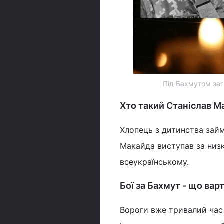
Під Бахмутом заг
Хто такий Станіслав М
Хлопець з дитинства зай
Макайда виступав за низк
всеукраїнському.
Бої за Бахмут - що вар
Вороги вже тривалий час 