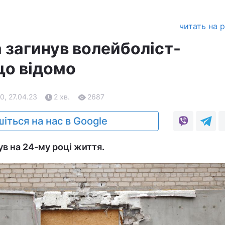
читать на 
 загинув волейболіст-
що відомо
0, 27.04.23
2 хв.
2687
іться на нас в Google
ув на 24-му році життя.