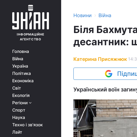
›
Новини
Війна
Біля Бахмута
ІНФОРМАЦІЙНЕ
десантник: 
АГЕНТСТВО
Головна
Катерина Присяжнюк
Війна
14:3
Україна
Підпиш
Політика
Економіка
Світ
Український воїн загин
Екологія
Регіони
Спорт
Наука
Техно і зв'язок
Лайт