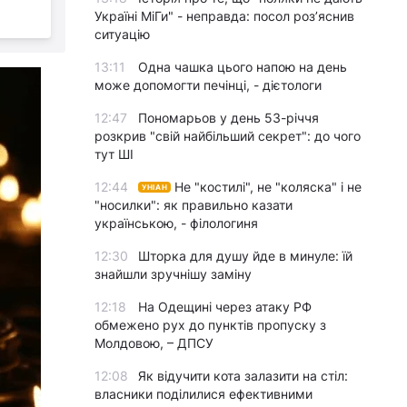
Україні МіГи" - неправда: посол роз’яснив
ситуацію
13:11
Одна чашка цього напою на день
може допомогти печінці, - дієтологи
12:47
Пономарьов у день 53-річчя
розкрив "свій найбільший секрет": до чого
тут ШІ
12:44
Не "костилі", не "коляска" і не
УНІАН
"носилки": як правильно казати
українською, - філологиня
12:30
Шторка для душу йде в минуле: їй
знайшли зручнішу заміну
12:18
На Одещині через атаку РФ
обмежено рух до пунктів пропуску з
Молдовою, – ДПСУ
12:08
Як відучити кота залазити на стіл:
власники поділилися ефективними