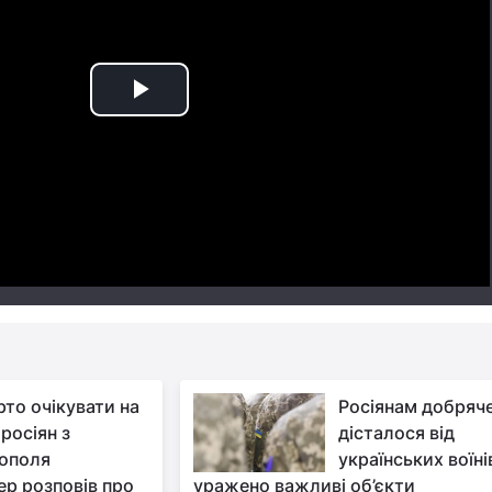
Play
Video
рто очікувати на
Росіянам добряч
росіян з
дісталося від
ополя
українських воїні
р розповів про
уражено важливі об’єкти