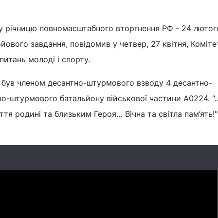
 у річницю повномасштабного вторгнення РФ - 24 лютог
йового завдання, повідомив у четвер, 27 квітня, Коміте
питань молоді і спорту.
 був членом десантно-штурмового взводу 4 десантно-
но-штурмового батальйону військової частини А0224. "
тя родині та близьким Героя… Вічна та світла пам’ять!"