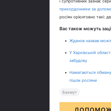
і супротивник зазнає сер
прикордонники за допомо
росіян орієнтовно такі: дв
Вас також можуть заці
Жданов назвав можли
У Харківській област
забудову
Намагаються обманут
пішли росіяни
Бахмут
ДОПОМОЖ