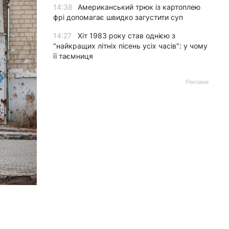
14:38
Американський трюк із картоплею
фрі допомагає швидко загустити суп
14:27
Хіт 1983 року став однією з
"найкращих літніх пісень усіх часів": у чому
її таємниця
Реклама