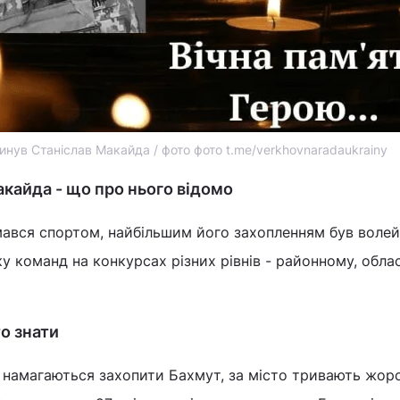
инув Станіслав Макайда / фото фото t.me/verkhovnaradaukrainy
акайда - що про нього відомо
мався спортом, найбільшим його захопленням був волей
у команд на конкурсах різних рівнів - районному, обла
то знати
намагаються захопити Бахмут, за місто тривають жорст