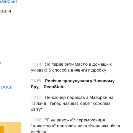
раїнські
трати
у
11:24
Як перевірити масло в домашніх
умовах: 5 способів виявити підробку
11:16
Росіяни просунулися у Часовому
трощі
Яру, - DeepState
11:12
Пенсіонер переїхав з Майорки на
Таїланд і тепер називає себе "королем
світу"
11:06
"Я не вивожу": переможниця
"Холостяка" приголомшила зізнанням після
весілля