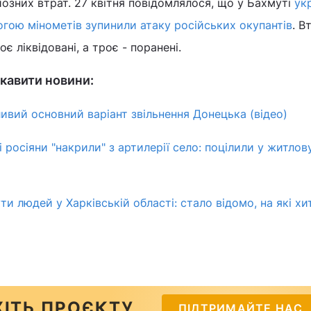
йозних втрат. 27 квітня повідомлялося, що у Бахмуті
ук
гою мінометів зупинили атаку російських окупантів
. В
оє ліквідовані, а троє - поранені.
кавити новини:
вий основний варіант звільнення Донецька (відео)
і росіяни "накрили" з артилерії село: поцілили у житлов
и людей у Харківській області: стало відомо, на які хи
ІТЬ ПРОЄКТУ
ПІДТРИМАЙТЕ НАС