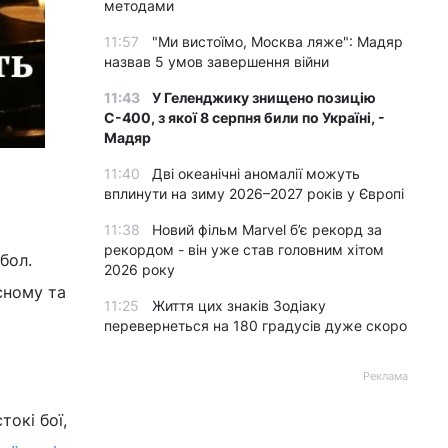
методами
11:57
"Ми вистоїмо, Москва ляже": Мадяр
назвав 5 умов завершення війни
11:43
У Геленджику знищено позицію
С-400, з якої 8 серпня били по Україні, -
Мадяр
11:40
Дві океанічні аномалії можуть
вплинути на зиму 2026–2027 років у Європі
11:38
Новий фільм Marvel б’є рекорд за
рекордом - він уже став головним хітом
бол.
2026 року
сному та
11:25
Життя цих знаків Зодіаку
перевернеться на 180 градусів дуже скоро
Реклама
окі бої,