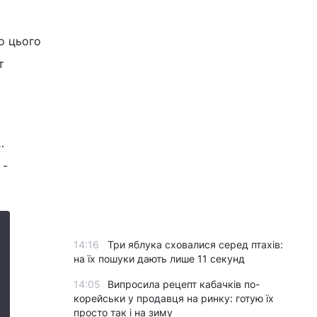
о цього
т
…
 -
14:16
Три яблука сховалися серед птахів:
на їх пошуки дають лише 11 секунд
14:05
Випросила рецепт кабачків по-
корейськи у продавця на ринку: готую їх
просто так і на зиму