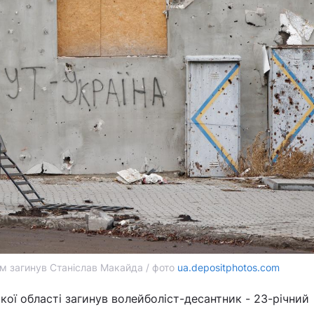
м загинув Станіслав Макайда / фото
ua.depositphotos.com
кої області загинув волейболіст-десантник - 23-річний