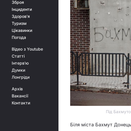
Зброя
Інциденти
Здоров'я
Туризм
Цікавинки
Погода
Відео з Youtube
Статті
Інтерв'ю
Думки
Лонгріди
Архів
Вакансії
Контакти
Під Бахмуто
Біля міста Бахмут Донець