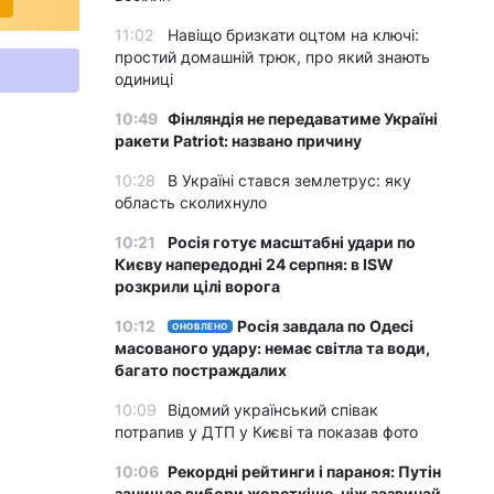
11:02
Навіщо бризкати оцтом на ключі:
простий домашній трюк, про який знають
одиниці
10:49
Фінляндія не передаватиме Україні
ракети Patriot: названо причину
10:28
В Україні стався землетрус: яку
область сколихнуло
10:21
Росія готує масштабні удари по
Києву напередодні 24 серпня: в ISW
розкрили цілі ворога
10:12
Росія завдала по Одесі
ОНОВЛЕНО
масованого удару: немає світла та води,
багато постраждалих
10:09
Відомий український співак
потрапив у ДТП у Києві та показав фото
10:06
Рекордні рейтинги і параноя: Путін
зачищає вибори жорсткіше, ніж зазвичай,