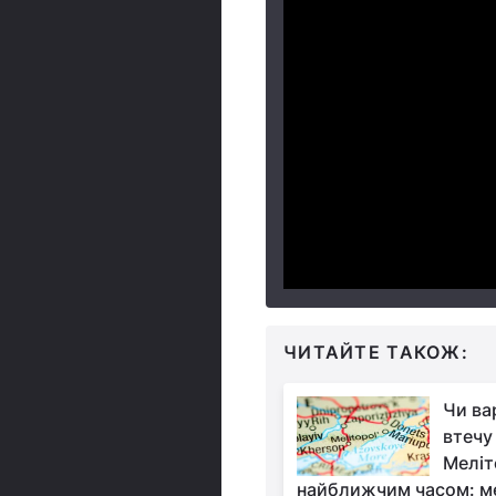
ЧИТАЙТЕ ТАКОЖ:
Чи ва
втечу 
Меліт
найближчим часом: ме