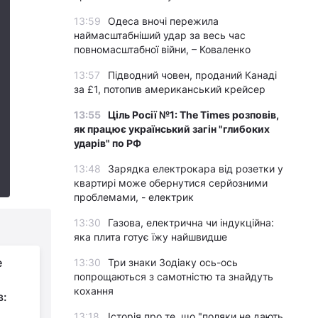
13:59
Одеса вночі пережила
наймасштабніший удар за весь час
повномасштабної війни, – Коваленко
13:57
Підводний човен, проданий Канаді
за £1, потопив американський крейсер
13:55
Ціль Росії №1: The Times розповів,
як працює український загін "глибоких
ударів" по РФ
13:48
Зарядка електрокара від розетки у
квартирі може обернутися серйозними
проблемами, - електрик
13:30
Газова, електрична чи індукційна:
яка плита готує їжу найшвидше
е
13:30
Три знаки Зодіаку ось-ось
попрощаються з самотністю та знайдуть
кохання
в:
13:18
Історія про те, що "поляки не дають