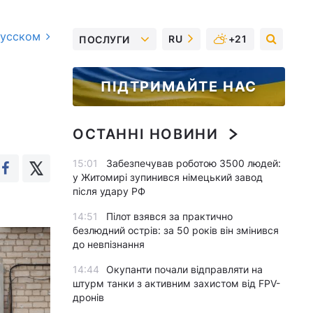
русском
RU
+21
ПОСЛУГИ
ПІДТРИМАЙТЕ НАС
ОСТАННІ НОВИНИ
15:01
Забезпечував роботою 3500 людей:
у Житомирі зупинився німецький завод
після удару РФ
14:51
Пілот взявся за практично
безлюдний острів: за 50 років він змінився
до невпізнання
14:44
Окупанти почали відправляти на
штурм танки з активним захистом від FPV-
дронів