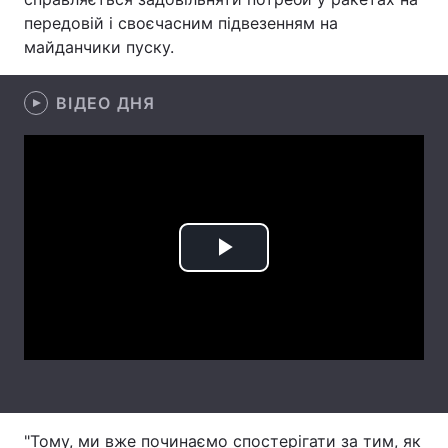
передовій і своєчасним підвезенням на
Лонгріди
майданчики пуску.
Відео з Youtube
Статті
ВІДЕО ДНЯ
Інтерв'ю
Думки
Архів
Вакансії
Контакти
Play
Послуги
Video
"Тому, ми вже починаємо спостерігати за тим, як