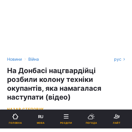
›
Новини
Війна
рус
На Донбасі нацгвардійці
розбили колону техніки
окупантів, яка намагалася
наступати (відео)
НАЗАР СТЕПОРУК
RU
13:49, 13.11.22
2 хв.
10097
МОВА
ГОЛОВНА
РОЗДІЛИ
ПОГОДА
ЛАЙТ