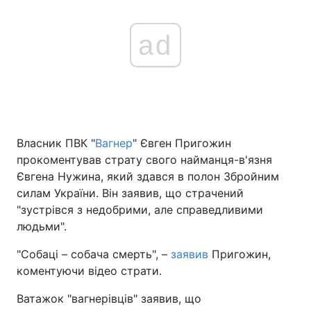
ad
Власник ПВК "
Вагнер
" Євген Пригожин
прокоментував страту свого найманця-в'язня
Євгена Нужина, який здався в полон Збройним
силам України. Він заявив, що страчений
"зустрівся з недобрими, але справедливими
людьми".
"Собаці – собача смерть", –
заявив
Пригожин,
коментуючи відео страти.
Ватажок "вагнерівців" заявив, що