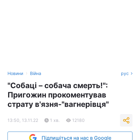
›
Новини
Війна
рус
"Собаці – собача смерть!":
Пригожин прокоментував
страту в'язня-"вагнерівця"
13:50, 13.11.22
1 хв.
12180
Підпишіться на нас в Google