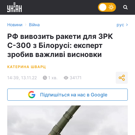
›
Новини
Війна
рус
РФ вивозить ракети для ЗРК
С-300 з Білорусі: експерт
зробив важливі висновки
КАТЕРИНА ШВАРЦ
14:39, 13.11.22
1 хв.
34171
Підпишіться на нас в Google