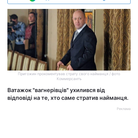
Пригожин прокоментував страту свого найманця / фото
Коммерсантъ
Ватажок "вагнерівців" ухилився від
відповіді на те, хто саме стратив найманця.
Реклама