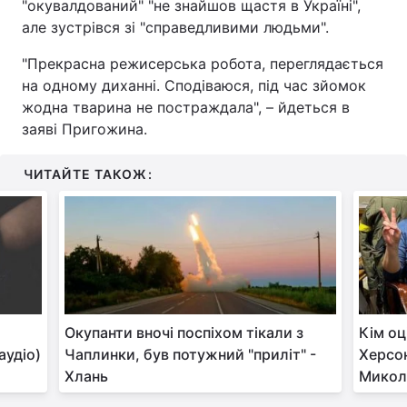
"окувалдований" "не знайшов щастя в Україні",
але зустрівся зі "справедливими людьми".
"Прекрасна режисерська робота, переглядається
на одному диханні. Сподіваюся, під час зйомок
жодна тварина не постраждала", – йдеться в
заяві Пригожина.
ЧИТАЙТЕ ТАКОЖ:
Окупанти вночі поспіхом тікали з
Кім оц
аудіо)
Чаплинки, був потужний "приліт" -
Херсон
Хлань
Микол