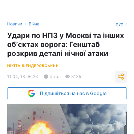
›
Новини
Війна
рус
Удари по НПЗ у Москві та інших
обʼєктах ворога: Генштаб
розкрив деталі нічної атаки
НІКІТА ШЕНДЕРОВСЬКИЙ
11:04, 18.06.26
4 хв.
3135
Підпишіться на нас в Google