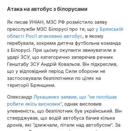
Атака на автобус з білорусами
Як писав УНІАН, МЗС РФ розмістило заяву
пресслужби МЗС Білорусі про те, що
у Брянській
області Росії атаковано автобус
, в якому
перебувала, зокрема дитяча футбольна команда
з Білорусі. При цьому окупанти звинуватили в
ударі ЗСУ, що категорично заперечив речник
Генштабу ЗСУ Андрій Ковальов. Він підкреслив,
що у відповідний період Сили оборони не
застосовували безпілотники по цілях на
території Брянщини.
Олександр
Лукашенко заявив, що "не поспішає
робити якісь висновки"
, однак висловив
упевненість, що безпілотник був український. Він
стверджував, що водій автобуса бачив кілька
дронів, які "дзижчали, літали над автобусом". За