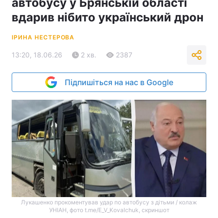
автобусу у Брянській області
вдарив нібито український дрон
ІРИНА НЕСТЕРОВА
13:20, 18.06.26
2 хв.
2387
Підпишіться на нас в Google
Лукашенко прокоментував удар по автобусу з дітьми / колаж
УНІАН, фото t.me/E_V_Kovalchuk, скриншот