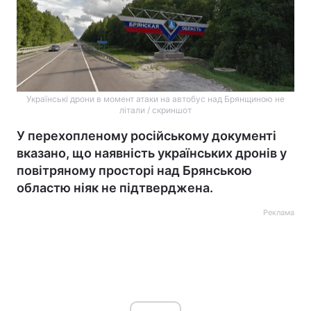
Українські дрони в момент атаки на автобус над Брянщиною не
літали / скриншот
У перехопленому російському документі
вказано, що наявність українських дронів у
повітряному просторі над Брянською
областю ніяк не підтверджена.
Реклама