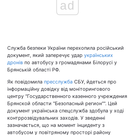
ad
Головна
Війна
Україна
Політика
Служба безпеки України перехопила російський
Економіка
Світ
документ, який заперечує удар
українських
дронів
по автобусу з громадянами Білорусі у
Спорт
Наука
Брянській області РФ.
Техно і зв'язок
Лайт
Як повідомила
пресслужба
СБУ, йдеться про
інформаційну довідку від моніторингового
Зброя
Інциденти
центру "Государственного казенного учреждения
Брянской области "Безопасный регион"". Цей
Здоров'я
Туризм
документ українська спецслужба здобула у ході
контррозвідувальних заходів. У зведенні
Цікавинки
Погода
зазначається, що на момент інциденту з
автобусом у повітряному просторі району
Екологія
Регіони