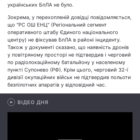
українських БпЛА не було.
Лонгріди
Зокрема, у перехопленій довідці повідомляється,
що "РС ОШ ЕНЦ" (Регіональний сегмент
Відео з Youtube
Статті
оперативного штабу Єдиного національного
центру) не фіксував БпЛА в районі інциденту.
Інтерв'ю
Думки
Також у документі сказано, що наявність дронів
у повітряному просторі не підтвердив і черговий
Архів
Вакансії
по радіолокаційному батальйону у населеному
пункті Супонево (РФ). Крім цього, черговий 32-ї
Контакти
дивізії окупаційних військ не підтвердив польоти
безпілотних апаратів у відповідний час.
Послуги
ВІДЕО ДНЯ