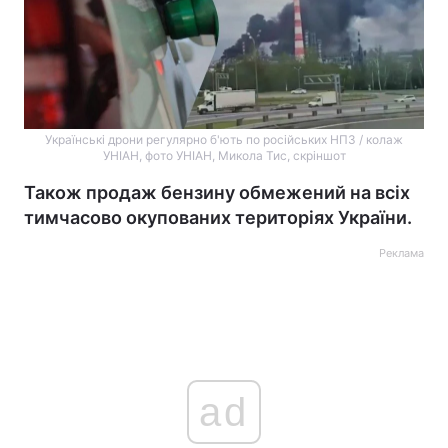
Українські дрони регулярно б'ють по російських НПЗ / колаж
УНІАН, фото УНІАН, Микола Тис, скріншот
Також продаж бензину обмежений на всіх
тимчасово окупованих територіях України.
Реклама
ad