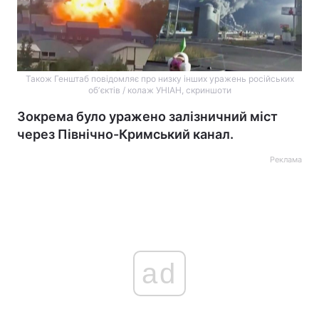
Також Генштаб повідомляє про низку інших уражень російських
обʼєктів / колаж УНІАН, скриншоти
Зокрема було уражено залізничний міст
через Північно-Кримський канал.
Реклама
ad