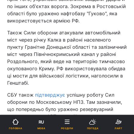
по інших обʼєктах ворога. Зокрема в Ростовській
області було уражено нафтобазу "Гуково", яка
використовується армією РФ.
Також Сили оборони атакували автомобільний
міст через річку Калка в районі населеного
пункту Гранітне Донецької області та залізничний
міст через Північнокримський канал у районі
Роздольного, який веде на територію тимчасово
окупованого Криму. РФ використовувала обидва
ці мости для військової логістики, наголосили в
Генштабі.
СБУ також
підтверджує
успішну роботу Сил
оборони по Московському НПЗ. Там зазначили,
що попередньо було уражено резервуарний
парк, установку АВТ, яка здійснює первинну
RU
переробку сирої нафти, а також установку
МОВА
ГОЛОВНА
РОЗДІЛИ
ПОГОДА
ЛАЙТ
гідроочищення дизельного пального.