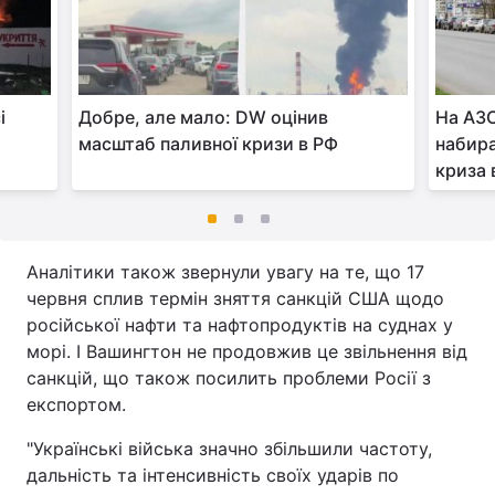
і
Добре, але мало: DW оцінив
На АЗС
масштаб паливної кризи в РФ
набира
криза в
Аналітики також звернули увагу на те, що 17
червня сплив термін зняття санкцій США щодо
російської нафти та нафтопродуктів на суднах у
морі. І Вашингтон не продовжив це звільнення від
санкцій, що також посилить проблеми Росії з
експортом.
"Українські війська значно збільшили частоту,
дальність та інтенсивність своїх ударів по