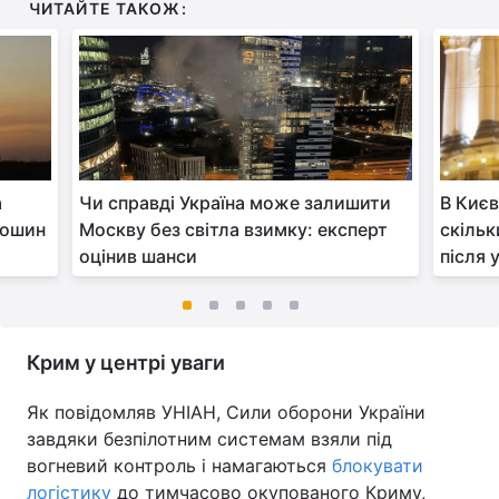
ЧИТАЙТЕ ТАКОЖ:
а
Чи справді Україна може залишити
В Києв
лошин
Москву без світла взимку: експерт
скільк
оцінив шанси
після 
Крим у центрі уваги
Як повідомляв УНІАН, Сили оборони України
завдяки безпілотним системам взяли під
вогневий контроль і намагаються
блокувати
логістику
до тимчасово окупованого Криму,