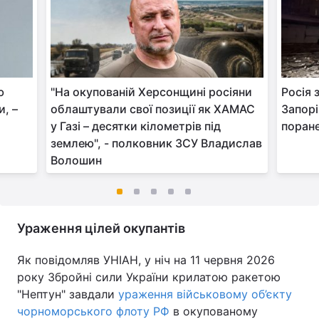
ю
"На окупованій Херсонщині росіяни
Росія 
и, –
облаштували свої позиції як ХАМАС
Запорі
у Газі – десятки кілометрів під
поране
землею", - полковник ЗСУ Владислав
Волошин
Ураження цілей окупантів
Як повідомляв УНІАН, у ніч на 11 червня 2026
року Збройні сили України крилатою ракетою
"Нептун" завдали
ураження військовому об’єкту
чорноморського флоту РФ
в окупованому