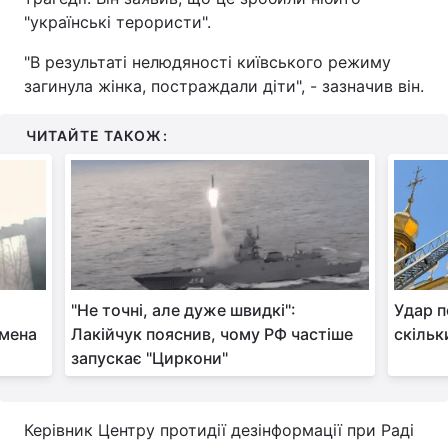
"українські терористи".
"В результаті нелюдяності київського режиму
загинула жінка, постраждали діти", - зазначив він.
ЧИТАЙТЕ ТАКОЖ:
"Не точні, але дуже швидкі":
Удар п
імена
Лакійчук пояснив, чому РФ частіше
скільк
запускає "Циркони"
Керівник Центру протидії дезінформації при Раді