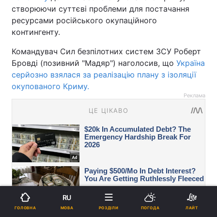
створюючи суттєві проблеми для постачання
ресурсами російського окупаційного
контингенту.
Командувач Сил безпілотних систем ЗСУ Роберт
Бровді (позивний "Мадяр") наголосив, що
Україна
серйозно взялася за реалізацію плану з ізоляції
окупованого Криму.
Реклама
RU
МОВА
ГОЛОВНА
РОЗДІЛИ
ПОГОДА
ЛАЙТ