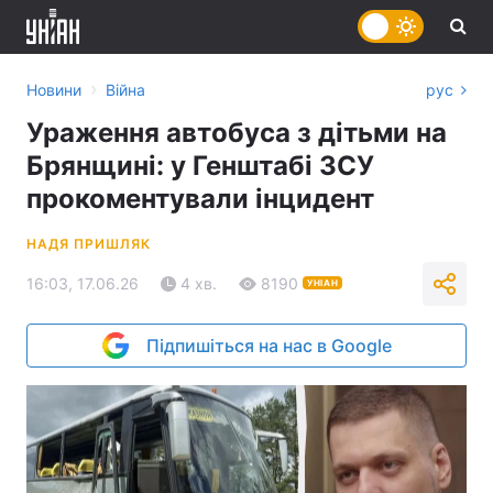
›
Новини
Війна
рус
Ураження автобуса з дітьми на
Брянщині: у Генштабі ЗСУ
прокоментували інцидент
НАДЯ ПРИШЛЯК
16:03, 17.06.26
4 хв.
8190
УНІАН
Підпишіться на нас в Google