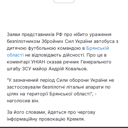
Головна
Війна
Заяви представників РФ про нібито ураження
Україна
Політика
безпілотником Збройних Сил України автобуса з
дитячою футбольною командою в
Брянській
Економіка
Світ
області
не відповідають дійсності. Про це в
коментарі УНІАН сказав речник Генерального
Спорт
Наука
штабу ЗСУ майор Андрій Ковальов.
Техно і зв'язок
Лайт
"У зазначений період Сили оборони України не
застосовували безпілотні літальні апарати по
Зброя
Інциденти
цілях на території Брянської області", -
Здоров'я
Туризм
наголосив він.
За його словами, йдеться про чергову
Цікавинки
Погода
інформаційну провокацію Кремля.
Екологія
Регіони