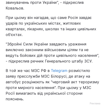
звинувачень проти України", - підкреслив
Ковальов.
Тема оформлення
При цьому він нагадав, що саме Росія завдає
ударів по українських містах, житлових
кварталах, лікарнях, школах та інших цивільних
об'єктах.
"Збройні Сили України завдають ураження
виключно законним військовим цілям та не
ведуть бойових дій проти цивільного населення",
- підкреслив речник Генерального штабу ЗСУ.
В той же час МЗС РФ в
Telegram
розмістило
заяву пресслужби МЗС Білорусі, де атаку на
автобус розцінюють як "черговий акт тероризму
проти мирного населення". При цьому у МЗС
Росії вимагають від української сторони
пояснень.
Реклама