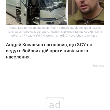
Ковальов нагадав, що саме Росія завдає ударів по українських
містах, житлових кварталах, лікарнях, школах та інших цивільних
об'єктах / Колаж УНІАН, фото - t.me/E_V_Kovalchuk, скриншот
Андрій Ковальов наголосив, що ЗСУ не
ведуть бойових дій проти цивільного
населення.
Реклама
ad