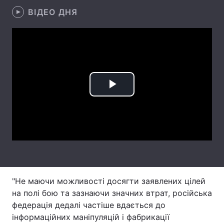
ВІДЕО ДНЯ
Лонгріди
Відео з Youtube
Статті
Інтерв'ю
Думки
Архів
Вакансії
Play
Контакти
Video
Послуги
"Не маючи можливості досягти заявлених цілей
на полі бою та зазнаючи значних втрат, російська
федерація дедалі частіше вдається до
інформаційних маніпуляцій і фабрикації