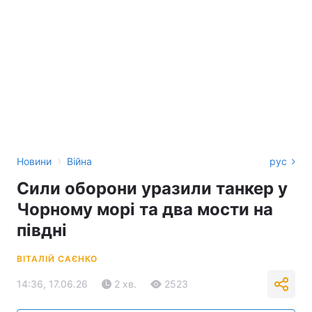
›
Новини
Війна
рус
Сили оборони уразили танкер у
Чорному морі та два мости на
півдні
ВІТАЛІЙ САЄНКО
14:36, 17.06.26
2 хв.
2523