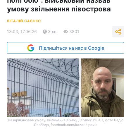
полі бою": військовий назвав
умову звільнення півострова
ВІТАЛІЙ САЄНКО
13:03, 17.06.26
3 хв.
3801
Підпишіться на нас в Google
Казарін назвав умову звільнення Криму / Колаж УНІАН, фото Радіо
Свобода, facebook.com/kazarin.pavlo