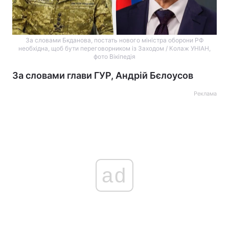
За словами Бкданова, постать нового міністра оборони РФ
необхідна, щоб бути переговорником із Заходом / Колаж УНІАН,
фото Вікіпедія
За словами глави ГУР, Андрій Бєлоусов
Реклама
ad