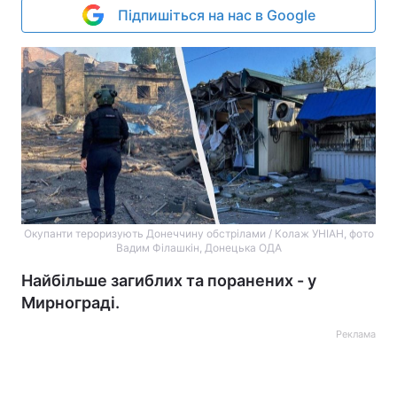
Підпишіться на нас в Google
Окупанти тероризують Донеччину обстрілами / Колаж УНІАН, фото
Вадим Філашкін, Донецька ОДА
Найбільше загиблих та поранених - у
Мирнограді.
Реклама