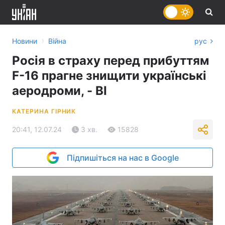
›
Новини
Війна
рус
Росія в страху перед прибуттям
F-16 прагне знищити українські
аеродроми, - BI
КАТЕРИНА ГІРНИК
20:41, 12.07.24
3 хв.
15828
Підпишіться на нас в Google