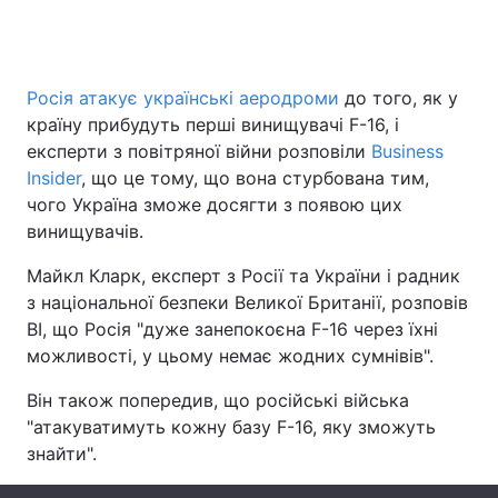
Головна
Війна
Росія атакує українські аеродроми
до того, як у
країну прибудуть перші винищувачі F-16, і
Україна
Політика
експерти з повітряної війни розповіли
Business
Insider
, що це тому, що вона стурбована тим,
Економіка
Світ
чого Україна зможе досягти з появою цих
винищувачів.
Спорт
Наука
Майкл Кларк, експерт з Росії та України і радник
Техно і зв'язок
Лайт
з національної безпеки Великої Британії, розповів
BI, що Росія "дуже занепокоєна F-16 через їхні
Зброя
Інциденти
можливості, у цьому немає жодних сумнівів".
Здоров'я
Туризм
Він також попередив, що російські війська
"атакуватимуть кожну базу F-16, яку зможуть
Цікавинки
Погода
знайти".
Екологія
Регіони