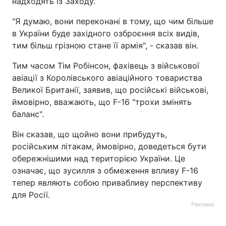
надходять із Заходу.
Тема оформлення
"Я думаю, вони переконані в тому, що чим більше
в України буде західного озброєння всіх видів,
тим більш грізною стане її армія", - сказав він.
Тим часом Тім Робінсон, фахівець з військової
авіації з Королівського авіаційного товариства
Великої Британії, заявив, що російські військові,
ймовірно, вважають, що F-16 "трохи змінять
баланс".
Він сказав, що щойно вони прибудуть,
російським літакам, ймовірно, доведеться бути
обережнішими над територією України. Це
означає, що зусилля з обмеження впливу F-16
тепер являють собою привабливу перспективу
для Росії.
Реклама