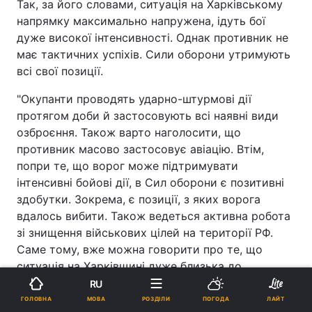
Так, за його словами, ситуація на Харківському
напрямку максимально напружена, ідуть бої
дуже високої інтенсивності. Однак противник не
має тактичних успіхів. Сили оборони утримують
всі свої позиції.
"Окупанти проводять ударно-штурмові дії
протягом доби й застосовують всі наявні види
озброєння. Також варто наголосити, що
противник масово застосовує авіацію. Втім,
попри те, що ворог може підтримувати
інтенсивні бойові дії, в Сил оборони є позитивні
здобутки. Зокрема, є позиції, з яких ворога
вдалось вибити. Також ведеться активна робота
зі знищення військових цілей на території РФ.
Саме тому, вже можна говорити про те, що
ситуація на Харківщині дуже близька до
стабілізації. Сили оборони крок за кроком
RU
перехоплюють тактичну ініціативу на свій бік", -
МОВА
ГОЛОВНА
РОЗДІЛИ
ПОГОДА
ЛАЙТ