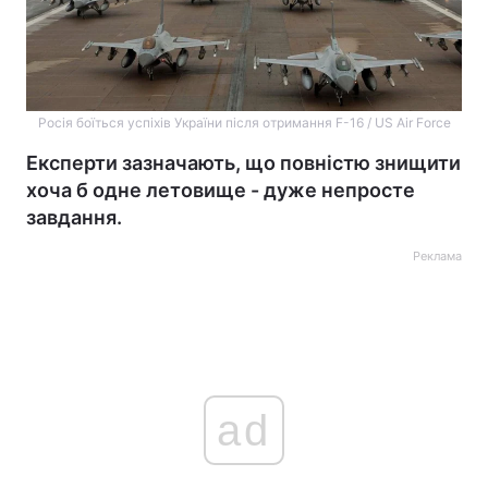
Росія боїться успіхів України після отримання F-16 / US Air Force
Експерти зазначають, що повністю знищити
хоча б одне летовище - дуже непросте
завдання.
Реклама
ad