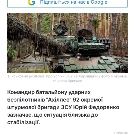
Підпишіться на нас в Google
Військовий розповів, про успіхи ЗСУ на Харківщині / фото 4 окрема
танкова бригада
Командир батальйону ударних
безпілотників "Ахіллес" 92 окремої
штурмової бригади ЗСУ Юрій Федоренко
зазначає, що ситуація близька до
стабілізації.
Реклама