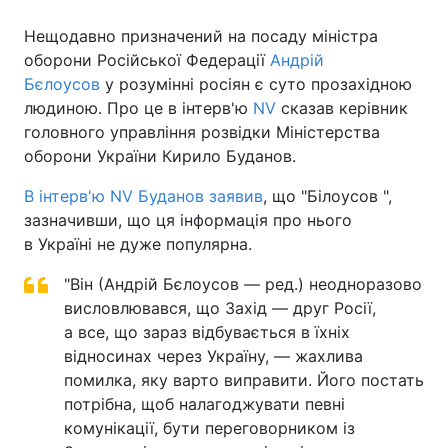
Нещодавно призначений на посаду міністра
оборони Російської Федерації
Андрій
Бєлоусов
у розумінні росіян є суто прозахідною
людиною. Про це в інтерв'ю
NV
сказав керівник
головного управління розвідки Міністерства
оборони України Кирило Буданов.
В інтерв'ю NV Буданов заявив
, що "Білоусов ",
зазначивши, що ця інформація про нього
в Україні не дуже популярна.
"Він (Андрій Бєлоусов — ред.) неодноразово
висловлювався, що Захід — друг Росії,
а все, що зараз відбувається в їхніх
відносинах через Україну, — жахлива
помилка, яку варто виправити. Його постать
потрібна, щоб налагоджувати певні
комунікації, бути переговорником із