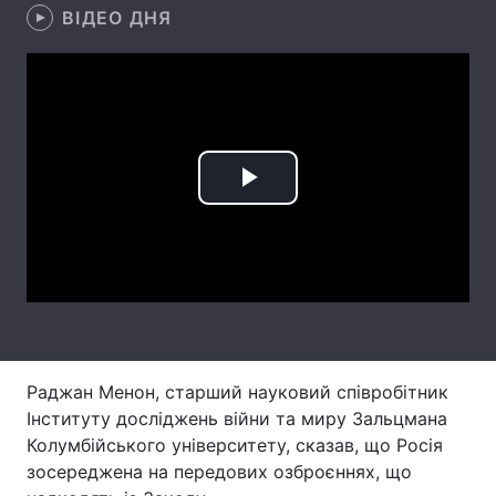
ВІДЕО ДНЯ
Лонгріди
Відео з Youtube
Статті
Інтерв'ю
Думки
Play
Архів
Вакансії
Video
Контакти
Послуги
Раджан Менон, старший науковий співробітник
Інституту досліджень війни та миру Зальцмана
Колумбійського університету, сказав, що Росія
зосереджена на передових озброєннях, що