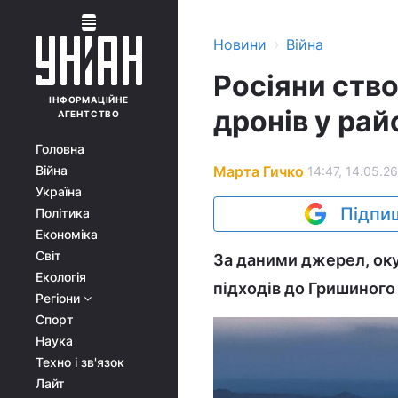
›
Новини
Війна
Росіяни ств
ІНФОРМАЦІЙНЕ
дронів у рай
АГЕНТСТВО
Головна
Марта Гичко
Війна
14:47, 14.05.26
Україна
Підпиш
Політика
Економіка
Світ
За даними джерел, ок
Екологія
підходів до Гришиного
Регіони
Спорт
Наука
Техно і зв'язок
Лайт