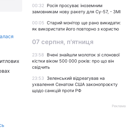
00:32
Росія просуває іноземним
замовникам нову ракету для Су-57, - ЗМІ
00:05
Старий монітор ще рано викидати:
як використати його повторно з користю
алася
07 серпня, п'ятниця
23:58
Вчені знайшли молоток зі слонової
житлових
кістки віком 500 000 років: про що він
свідчить
овах
23:53
Зеленський відреагував на
ухвалення Сенатом США законопроєкту
щодо санкцій проти РФ
Реклама
сь