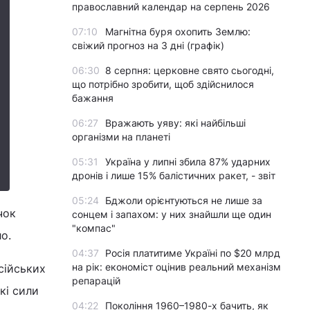
православний календар на серпень 2026
07:10
Магнітна буря охопить Землю:
свіжий прогноз на 3 дні (графік)
06:30
8 серпня: церковне свято сьогодні,
що потрібно зробити, щоб здійснилося
бажання
06:27
Вражають уяву: які найбільші
організми на планеті
05:31
Україна у липні збила 87% ударних
дронів і лише 15% балістичних ракет, - звіт
05:24
Бджоли орієнтуються не лише за
чок
сонцем і запахом: у них знайшли ще один
"компас"
о.
04:37
Росія платитиме Україні по $20 млрд
на рік: економіст оцінив реальний механізм
сійських
репарацій
кі сили
04:22
Покоління 1960–1980-х бачить, як