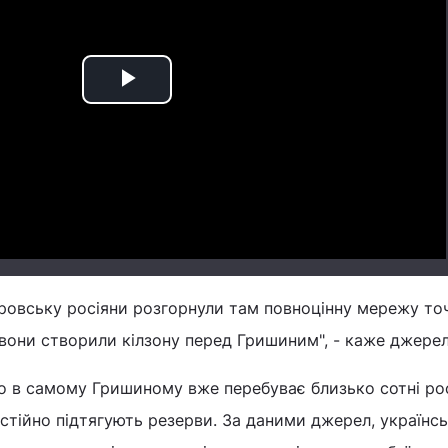
Play
Video
кровську росіяни розгорнули там повноцінну мережу то
 вони створили кілзону перед Гришиним", - каже джерел
о в самому Гришиному вже перебуває близько сотні ро
остійно підтягують резерви. За даними джерел, українсь