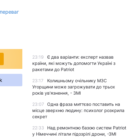
 переваг
23:19
Є два варіанти: експерт назвав
країни, які можуть допомогти Україні з
ракетами до Patriot
k
23:17
Колишньому очільнику МЗС
Угорщини може загрожувати до трьох
років ув'язнення, - ЗМІ
23:07
Одна фраза миттєво поставить на
місце зверхню людину: психолог розкрила
секрет
22:33
Над ремонтною базою систем Patriot
у Німеччині літали підозрілі дрони, -ЗМІ