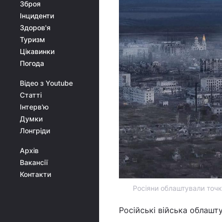
Зброя
Інциденти
Здоров'я
Туризм
Цікавинки
Погода
Відео з Youtube
Статті
Інтерв'ю
Думки
Лонгріди
Архів
Вакансії
Контакти
Росіяни облаштували точк
Російські війська облашт