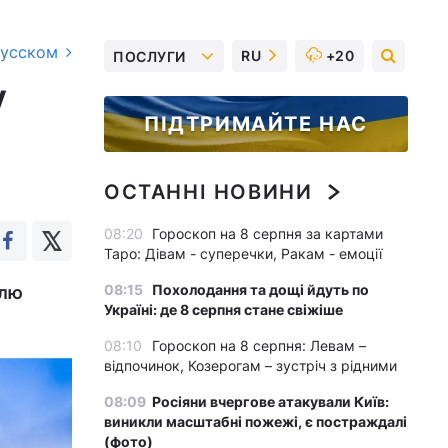
русском
RU
+20
ПОСЛУГИ
у
ПІДТРИМАЙТЕ НАС
ОСТАННІ НОВИНИ
08:20
Гороскоп на 8 серпня за картами
Таро: Дівам - суперечки, Ракам - емоції
08:15
Похолодання та дощі йдуть по
олю
Україні: де 8 серпня стане свіжіше
08:10
Гороскоп на 8 серпня: Левам –
відпочинок, Козерогам – зустріч з рідними
08:09
Росіяни вчергове атакували Київ:
виникли масштабні пожежі, є постраждалі
(фото)