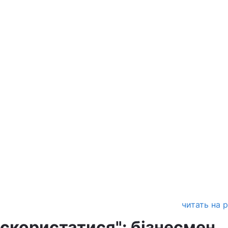
читать на 
 скористатися": бізнесмен