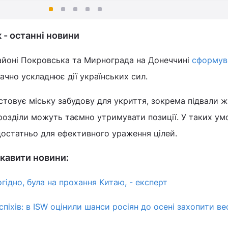
- останні новини
районі Покровська та Мирнограда на Донеччині
сформув
начно ускладнює дії українських сил.
товує міську забудову для укриття, зокрема підвали 
ідрозділи можуть таємно утримувати позиції. У таких ум
достатньо для ефективного ураження цілей.
кавити новини:
рогідно, була на прохання Китаю, - експерт
піхів: в ISW оцінили шанси росіян до осені захопити ве