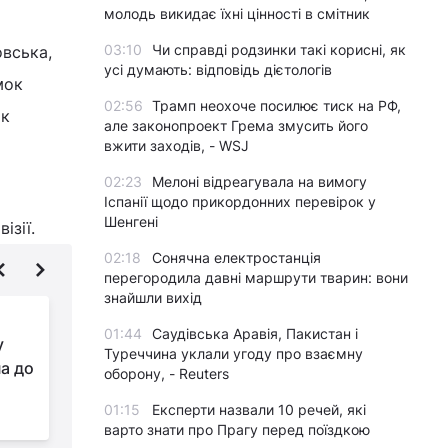
молодь викидає їхні цінності в смітник
03:10
Чи справді родзинки такі корисні, як
овська,
усі думають: відповідь дієтологів
мок
02:56
Трамп неохоче посилює тиск на РФ,
ік
але законопроект Грема змусить його
вжити заходів, - WSJ
02:23
Мелоні відреагувала на вимогу
Іспанії щодо прикордонних перевірок у
Шенгені
ізії.
02:18
Сонячна електростанція
перегородила давні маршрути тварин: вони
знайшли вихід
Не впасти першими:
01:44
Саудівська Аравія, Пакистан і
у
сценарії найближчого
Туреччина уклали угоду про взаємну
па до
майбутнього
оборону, - Reuters
н
01:15
Експерти назвали 10 речей, які
у
варто знати про Прагу перед поїздкою