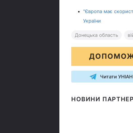
"Європа має скориста
України
Донецька область
ві
ДОПОМОЖ
Читати УНІАН
НОВИНИ ПАРТНЕР