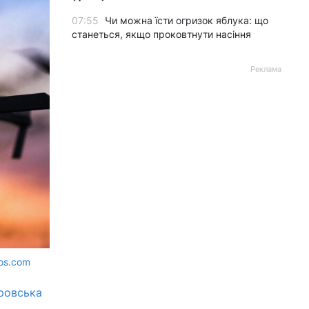
07:55
Чи можна їсти огризок яблука: що
станеться, якщо проковтнути насіння
Реклама
tos.com
ровська