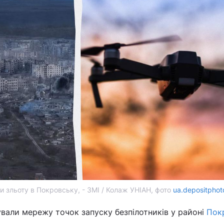
и зльоту в Покровську, - ЗМІ / Колаж УНІАН, фото
ua.depositpho
ували мережу точок запуску безпілотників у районі
Пок