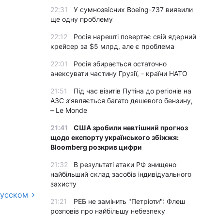
22:31
У сумнозвісних Boeing-737 виявили
ще одну проблему
22:12
Росія нарешті повертає свій ядерний
крейсер за $5 млрд, але є проблема
22:01
Росія збирається остаточно
анексувати частину Грузії, - країни НАТО
21:51
Під час візитів Путіна до регіонів на
АЗС з’являється багато дешевого бензину,
– Le Monde
21:41
США зробили невтішний прогноз
щодо експорту українського збіжжя:
Bloomberg розкрив цифри
21:32
В результаті атаки РФ знищено
найбільший склад засобів індивідуального
захисту
русском
21:21
РЕБ не замінить "Петріоти": Флеш
розповів про найбільшу небезпеку