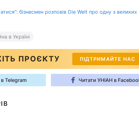
тися": бізнесмен розповів Die Welt про одну з великих
йна в Україні
ІТЬ ПРОЄКТУ
ПІДТРИМАЙТЕ НАС
 в Telegram
Читати УНІАН в Faceboo
ІВ