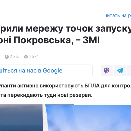
читать на 
орили мережу точок запуск
оні Покровська, – ЗМІ
2 хв.
2574
іться на нас в Google
упанти активно використовують БПЛА для контр
 та перекидають туди нові резерви.