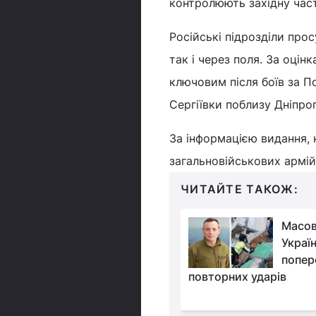
контролюють західну части
Російські підрозділи про
так і через поля. За оці
ключовим після боїв за П
Сергіївки поблизу Дніпро
За інформацією видання, н
загальновійськових армій 
ЧИТАЙТЕ ТАКОЖ:
Російський літак
Масов
скинув авіабомбу на
Україн
залізницю під
попер
ом
повторних ударів