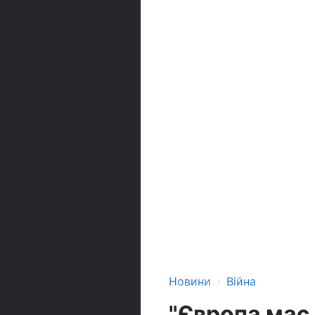
›
Новини
Війна
"Європа має