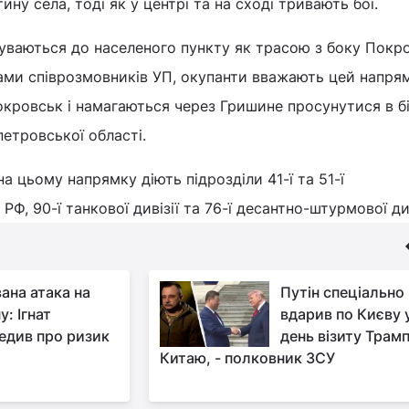
ну села, тоді як у центрі та на сході тривають бої.
суваються до населеного пункту як трасою з боку Покр
нками співрозмовників УП, окупанти вважають цей напря
окровськ і намагаються через Гришине просунутися в б
петровської області.
а цьому напрямку діють підрозділи 41-ї та 51-ї
РФ, 90-ї танкової дивізії та 76-ї десантно-штурмової див
ана атака на
Путін спеціально
у: Ігнат
вдарив по Києву 
едив про ризик
день візиту Трам
Китаю, - полковник ЗСУ