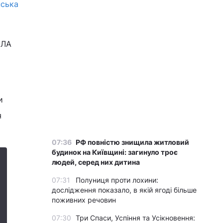
нська
ПЛА
и
я
07:36
РФ повністю знищила житловий
будинок на Київщині: загинуло троє
людей, серед них дитина
07:31
Полуниця проти лохини:
дослідження показало, в якій ягоді більше
поживних речовин
07:30
Три Спаси, Успіння та Усікновення: