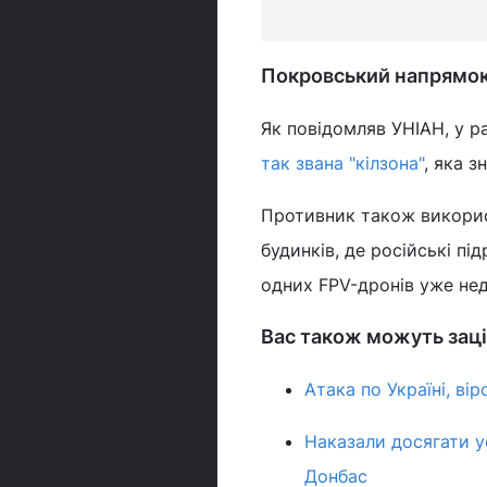
Покровський напрямок 
Як повідомляв УНІАН, у 
так звана "кілзона"
, яка з
Противник також викорис
будинків, де російські п
одних FPV-дронів уже не
Вас також можуть заці
Атака по Україні, ві
Наказали досягати ус
Донбас