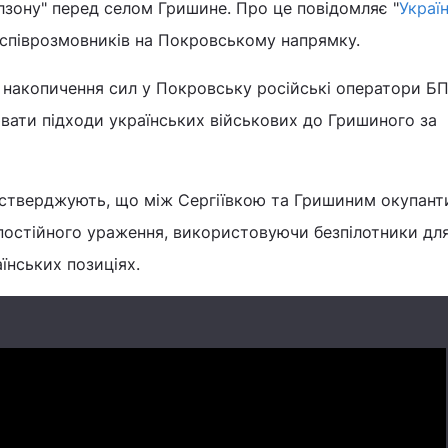
ілзону" перед селом Гришине. Про це повідомляє "
Украї
а співрозмовників на Покровському напрямку.
я накопичення сил у Покровську російські оператори Б
вати підходи українських військових до Гришиного за
стверджують, що між Сергіївкою та Гришиним окупант
постійного ураження, використовуючи безпілотники дл
їнських позиціях.