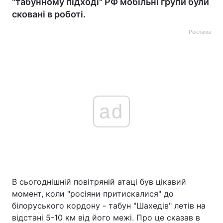
"табунному підході" РФ мобільні групи були
сковані в роботі.
Реклама
ad
В сьогоднішній повітряній атаці був цікавий
момент, коли "росіяни притискалися" до
білоруського кордону - табун "Шахедів" летів на
відстані 5-10 км від його межі. Про це сказав в