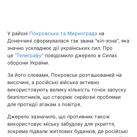
Головна
Війна
У районі
Покровська та Мирнограда
на
Україна
Політика
Донеччині сформувалася так звана "кіл-зона", яка
значно ускладнює дії українських сил. Про
Економіка
Світ
це
"Телеграфу"
повідомило джерело в Силах
оборони України.
Спорт
Наука
За його словами, Покровськ розташований на
Техно і зв'язок
Лайт
височині, а російські війська активно
використовують велику кількість точок запуску
Зброя
Інциденти
безпілотників, що створює серйозні проблеми
для протидії атакам з повітря.
Здоров'я
Туризм
Джерело зазначило, що противник також
Цікавинки
Погода
використовує міську забудову для укриття,
зокрема підвали житлових будинків, де російські
Екологія
Регіони