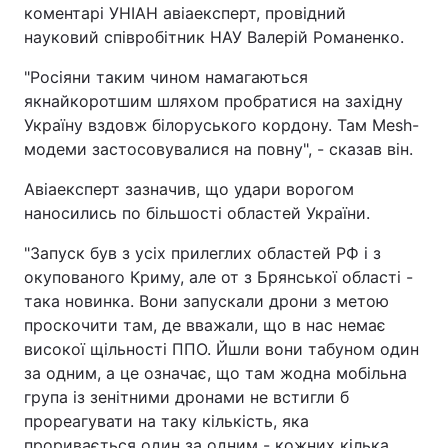
коментарі УНІАН авіаексперт, провідний
науковий співробітник НАУ Валерій Романенко.
"Росіяни таким чином намагаються
якнайкоротшим шляхом пробратися на західну
Україну вздовж білоруського кордону. Там Mesh-
модеми застосовувалися на повну", - сказав він.
Авіаексперт зазначив, що удари ворогом
наносились по більшості областей України.
"Запуск був з усіх прилеглих областей РФ і з
окупованого Криму, але от з Брянської області -
така новинка. Вони запускали дрони з метою
проскочити там, де вважали, що в нас немає
високої щільності ППО. Йшли вони табуном один
за одним, а це означає, що там жодна мобільна
група із зенітними дронами не встигли б
прореагувати на таку кількість, яка
проривається один за одним - кожних кілька