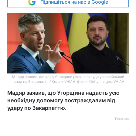
Підпишіться на нас в Google
Мадяр заявив, що уряд Угорщини рішуче засуджує російський
напад на Закарпаття / Колаж УНІАН, фото – Getty Images, УНІАН
Мадяр заявив, що Угорщина надасть усю
необхідну допомогу постраждалим від
удару по Закарпаттю.
Реклама