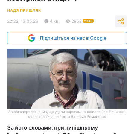
НАДЯ ПРИШЛЯК
22:32, 13.05.26
4 хв.
2952
УНІАН
Підпишіться на нас в Google
Авіаексперт зазначив, що удари ворогом наносились по більшості
областей України / фото Валерия Романенко
За його словами, при нинішньому