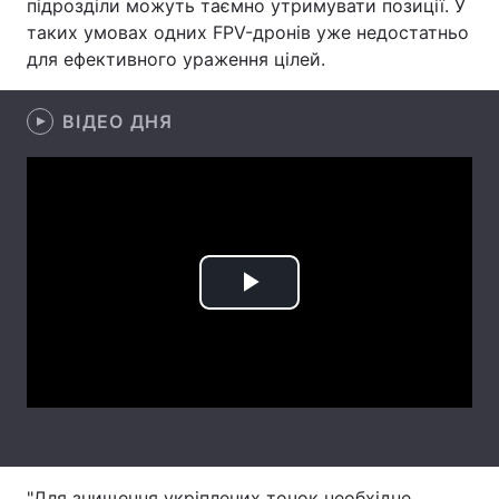
підрозділи можуть таємно утримувати позиції. У
таких умовах одних FPV-дронів уже недостатньо
Лонгріди
для ефективного ураження цілей.
Відео з Youtube
Статті
ВІДЕО ДНЯ
Інтерв'ю
Думки
Архів
Вакансії
Контакти
Play
Послуги
Video
"Для знищення укріплених точок необхідне