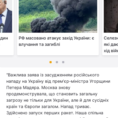
один
РФ масовано атакує захід України: є
Селезн
ь
влучання та загиблі
які да
хід вій
"Важлива заява із засудженням російського
нападу на Україну від прем'єр-міністра Угорщини
Петера Мадяра. Москва знову
продемонструвала, що становить загальну
загрозу не тільки для України, але й для сусідніх
країн та Європи загалом. Напад триває.
Здійснено запуск перших ракет. Наша спільна