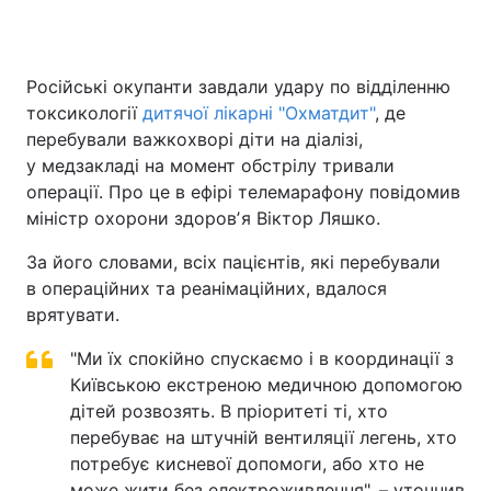
Російські окупанти завдали удару по відділенню
Головна
Війна
токсикології
дитячої лікарні "Охматдит"
, де
перебували важкохворі діти на діалізі,
Україна
Політика
у медзакладі на момент обстрілу тривали
операції. Про це в ефірі телемарафону повідомив
Економіка
Світ
міністр охорони здоровʼя Віктор Ляшко.
Спорт
Наука
За його словами, всіх пацієнтів, які перебували
в операційних та реанімаційних, вдалося
Техно і зв'язок
Лайт
врятувати.
Зброя
Інциденти
"Ми їх спокійно спускаємо і в координації з
Здоров'я
Київською екстреною медичною допомогою
Туризм
дітей розвозять. В пріоритеті ті, хто
Цікавинки
Погода
перебуває на штучній вентиляції легень, хто
потребує кисневої допомоги, або хто не
Екологія
Регіони
може жити без електроживлення", – уточнив