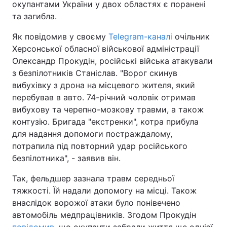
окупантами України у двох областях є поранені
та загибла.
Як повідомив у своєму
Telegram-каналі
очільник
Херсонської обласної військової адміністрації
Олександр Прокудін, російські війська атакували
з безпілотників Станіслав. "Ворог скинув
вибухівку з дрона на місцевого жителя, який
перебував в авто. 74-річний чоловік отримав
вибухову та черепно-мозкову травми, а також
контузію. Бригада "екстренки", котра прибула
для надання допомоги постраждалому,
потрапила під повторний удар російського
безпілотника", - заявив він.
Так, фельдшер зазнала травм середньої
тяжкості. Їй надали допомогу на місці. Також
внаслідок ворожої атаки було понівечено
автомобіль медпрацівників. Згодом Прокудін
повідомив
, що окупанти забрали життя ще однієї