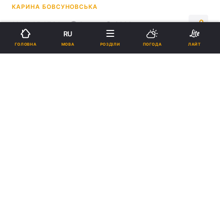
КАРИНА БОВСУНОВСЬКА
10:17, 05.07.24
2 хв.
3386
RU
МОВА
ГОЛОВНА
РОЗДІЛИ
ПОГОДА
ЛАЙТ
Підпишіться на нас в Google
Внаслідок атаки загинуло 8 людей, ще десятки було поранено / фото
Дніпропетровська ОВА
Відомо, що росіяни атакували місто
ракетами та дронами.