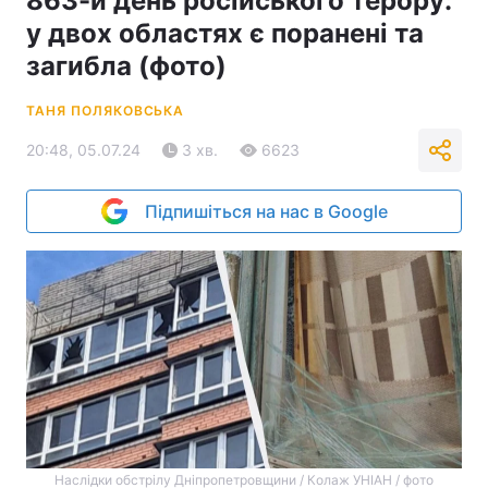
863-й день російського терору:
у двох областях є поранені та
загибла (фото)
ТАНЯ ПОЛЯКОВСЬКА
20:48, 05.07.24
3 хв.
6623
Підпишіться на нас в Google
Наслідки обстрілу Дніпропетровщини / Колаж УНІАН / фото