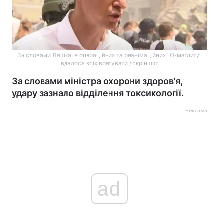
За словами Ляшка, в операційних та реанімаційних "Охматдиту"
вдалося всіх врятувати / скріншот
За словами міністра охорони здоров'я,
удару зазнало відділення токсикології.
Реклама
ad