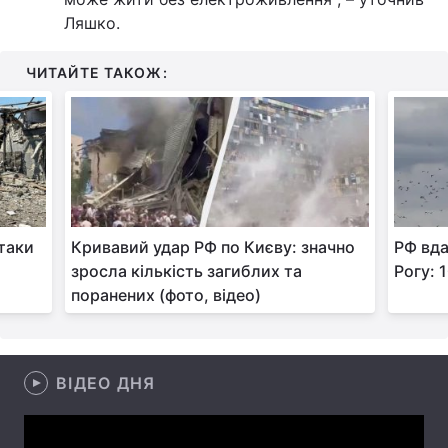
Ляшко.
Лонгріди
ЧИТАЙТЕ ТАКОЖ:
Відео з Youtube
Статті
Інтерв'ю
Думки
Архів
Вакансії
Контакти
атаки
Кривавий удар РФ по Києву: значно
РФ вд
Послуги
зросла кількість загиблих та
Рогу: 
поранених (фото, відео)
ВІДЕО ДНЯ