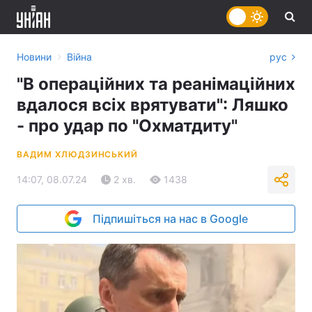
›
Новини
Війна
рус
"В операційних та реанімаційних
вдалося всіх врятувати": Ляшко
- про удар по "Охматдиту"
ВАДИМ ХЛЮДЗИНСЬКИЙ
14:07, 08.07.24
2 хв.
1438
Підпишіться на нас в Google