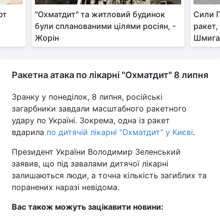
рт
"Охматдит" та житловий будинок
Сили П
були спланованими цілями росіян, -
ракет,
Жорін
Шмига
Ракетна атака по лікарні "Охматдит" 8 липня
Зранку у понеділок, 8 липня, російські
загарбники завдали масштабного ракетного
удару по Україні. Зокрема, одна із ракет
вдарила
по дитячій лікарні "Охматдит" у Києві
.
Президент України Володимир Зеленський
заявив, що під завалами дитячої лікарні
залишаються люди, а точна кількість загиблих та
поранених наразі невідома.
Вас також можуть зацікавити новини: