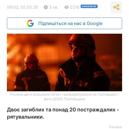
09:02, 05.05.26
3 хв.
5216
ОНОВЛЕНО
Підпишіться на нас в Google
Росіяни двічі атакували обʼєкт газовидобування на Полтавщині /
фото ДСНС Полтавщини
Двоє загиблих та понад 20 постраждалих -
рятувальники.
Реклама