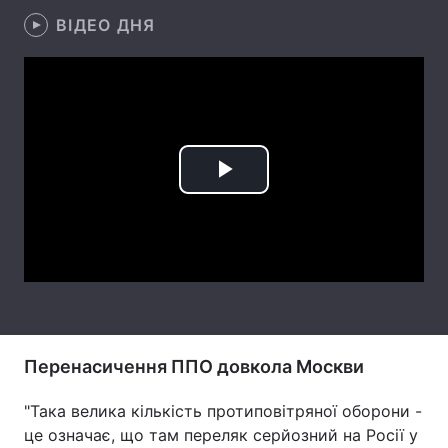
ВІДЕО ДНЯ
Лонгріди
Відео з Youtube
Статті
Інтерв'ю
Думки
Архів
Вакансії
Play
Контакти
Video
Послуги
Перенасичення ППО довкола Москви
"Така велика кількість протиповітряної оборони -
це означає, що там переляк серйозний на Росії у