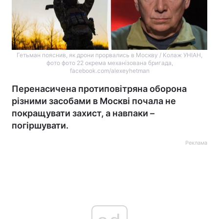
Гетьман пояснив, як дрони прорвались в Москву / Колаж УНІАН,
фото фото 22 окрема механізована бригада,
facebook.com/alexeyhetman
Перенасичена протиповітряна оборона
різними засобами в Москві почала не
покращувати захист, а навпаки –
погіршувати.
Реклама