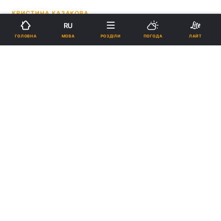
КРИСТИНА КАЗАКОВА
RU
02:22, 05.05.26
6 хв.
1209
МОВА
ГОЛОВНА
РОЗДІЛИ
ПОГОДА
ЛАЙТ
Підпишіться на нас в Google
В Африці спостерігається найшвидше зростання чисельності
молоді у світі / Фото: скріншот з відео
Москва ніколи не визнавала політику
вербування військових на цьому континенті