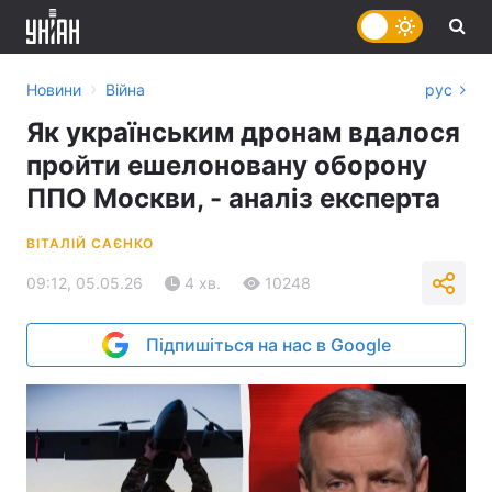
›
Новини
Війна
рус
Як українським дронам вдалося
пройти ешелоновану оборону
ППО Москви, - аналіз експерта
ВІТАЛІЙ САЄНКО
09:12, 05.05.26
4 хв.
10248
Підпишіться на нас в Google