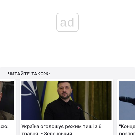
ad
ЧИТАЙТЕ ТАКОЖ:
ссю:
Україна оголошує режим тиші з 6
"Конце
травня, - Зеленський
розпов