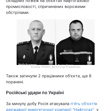
складних пожеж на об’єктах нафтогазової
промисловості, спричинених ворожими
обстрілами.
Колаж УНІАН, фото Ігор Клименко
Також загинули 2 працівники об'єкта, ще 8
поранені.
Російські удари по Україні
За минулу добу Росія атакувала
п'ять об'єктів
державної енергетичної компанії "Нафтогаз"
у