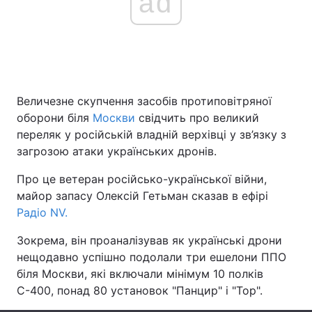
ad
Головна
Війна
Україна
Політика
Величезне скупчення засобів протиповітряної
оборони біля
Москви
свідчить про великий
Економіка
Світ
переляк у російській владній верхівці у зв’язку з
загрозою атаки українських дронів.
Спорт
Наука
Про це ветеран російсько-української війни,
Техно і зв'язок
Лайт
майор запасу Олексій Гетьман сказав в ефірі
Радіо NV.
Зброя
Інциденти
Зокрема, він проаналізував як українські дрони
Здоров'я
Туризм
нещодавно успішно подолали три ешелони ППО
біля Москви, які включали мінімум 10 полків
Цікавинки
Погода
С-400, понад 80 установок "Панцир" і "Тор".
Екологія
Регіони