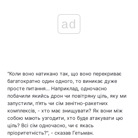
ad
"Коли воно натикано так, що воно перекриває
багатократно один одного, то виникає дуже
просте питання… Наприклад, одночасно
побачили якийсь дрон чи повітряну ціль, яку ми
запустили, п’ять чи сім зенітно-ракетних
комплексів, - хто має знищувати? Як вони між
собою мають узгодити, хто буде атакувати цю
ціль? Всі сім одночасно, чи є якась
пріоритетність?", - сказав Гетьман.