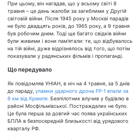
При цьому, він нагадав, що у всьому світі 8
травня – це день жалоби за загиблими у Другій
світовій війни. Після 1945 року у Москві парадів
не було двадцять років, до 1965 року, а 9 травня
був робочим днем. Тоді ще багато свідків війни
були живими і вони пам’ятали: те, що відбувалось
на тій війні, дуже відрізнялось від того, що потім
показували у радянських фільмів і пропаганді.
Що передувало
Як повідомляв УНІАН, в ніч на 4 травня, за 5 днів
до параду,
уламки ударного дрона FP-1 впали за
6 км від Кремля.
Безпілотник влучив у будівлю в
районі Мосфільмівської. Постраждалих не було.
Це була перша за довгий час поява українських
БПЛА в безпосередній близькості від урядового
кварталу РФ.