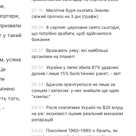
и,
07:10
Магнітна буря охопить Землю:
портери,
свіжий прогноз на 3 дні (графік)
 призвели
06:30
8 серпня: церковне свято сьогодні,
що потрібно зробити, щоб здійснилося
т у такий
бажання
06:27
Вражають уяву: які найбільші
організми на планеті
м, усіяна
05:31
Україна у липні збила 87% ударних
 Це
дронів і лише 15% балістичних ракет, - звіт
ля
05:24
Бджоли орієнтуються не лише за
мінено
сонцем і запахом: у них знайшли ще один
"компас"
ть того,
04:37
Росія платитиме Україні по $20 млрд
 -
на рік: економіст оцінив реальний механізм
репарацій
04:22
Покоління 1960–1980-х бачить, як