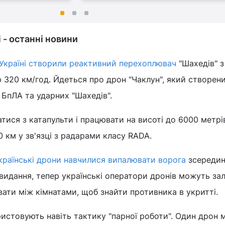
і - останні новини
 Україні створили реактивний перехоплювач
"Шахедів" з
320 км/год. Йдеться про дрон "Чаклун", який створен
 БпЛА та ударних "Шахедів".
тися з катапульти і працювати на висоті до 6000 метрі
0 км у зв'язці з радарами класу RADA.
країнські дрони навчилися випалювати ворога
зсереди
 видання, тепер українські оператори дронів можуть зал
вати між кімнатами, щоб знайти противника в укритті.
истовують навіть тактику "парної роботи". Один дрон