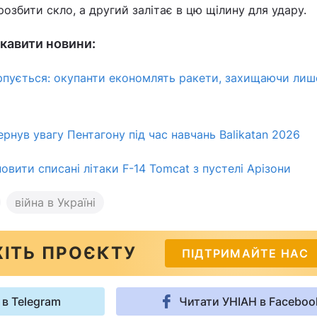
 розбити скло, а другий залітає в цю щілину для удару.
кавити новини:
рпується: окупанти економлять ракети, захищаючи лиш
рнув увагу Пентагону під час навчань Balikatan 2026
вити списані літаки F-14 Tomcat з пустелі Арізони
війна в Україні
ІТЬ ПРОЄКТУ
ПІДТРИМАЙТЕ НАС
 в Telegram
Читати УНІАН в Faceboo