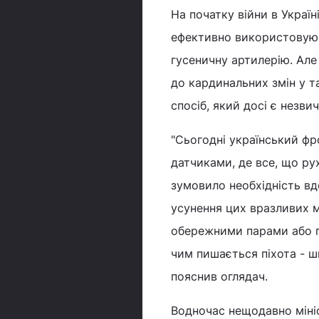
На початку війни в Украї
ефективно використовуюч
гусеничну артилерію. Але
до кардинальних змін у та
спосіб, який досі є незви
"Сьогодні український фр
датчиками, де все, що рух
зумовило необхідність в
усунення цих вразливих мі
обережними парами або п
чим пишається піхота - шв
пояснив оглядач.
Водночас нещодавно міні