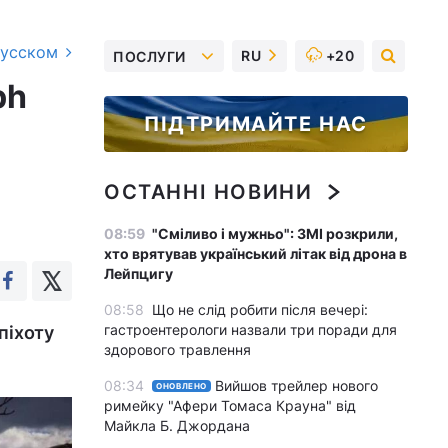
русском
RU
+20
ПОСЛУГИ
ph
ПІДТРИМАЙТЕ НАС
ОСТАННІ НОВИНИ
08:59
"Сміливо і мужньо": ЗМІ розкрили,
хто врятував український літак від дрона в
Лейпцигу
08:58
Що не слід робити після вечері:
гастроентерологи назвали три поради для
піхоту
здорового травлення
08:34
Вийшов трейлер нового
ОНОВЛЕНО
римейку "Афери Томаса Крауна" від
Майкла Б. Джордана