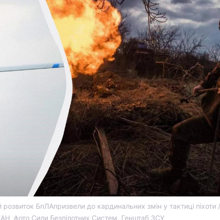
 розвиток БпЛАпризвели до кардинальних змін у тактиці піхоти 
АН, фото Сили Безпілотних Систем, Генштаб ЗСУ