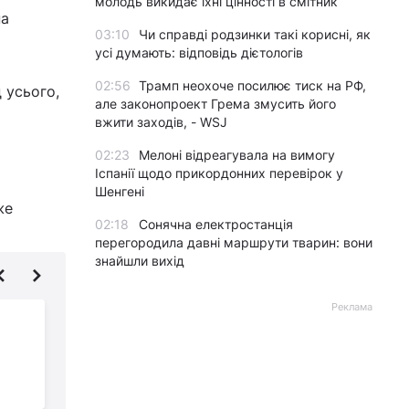
молодь викидає їхні цінності в смітник
на
03:10
Чи справді родзинки такі корисні, як
усі думають: відповідь дієтологів
02:56
Трамп неохоче посилює тиск на РФ,
 усього,
але законопроект Грема змусить його
вжити заходів, - WSJ
02:23
Мелоні відреагувала на вимогу
Іспанії щодо прикордонних перевірок у
Шенгені
же
02:18
Сонячна електростанція
перегородила давні маршрути тварин: вони
знайшли вихід
Реклама
США здійснили
перший запуск ракети
ь
Tomahawk з
мобільного комплексу Typhon в Азії
р