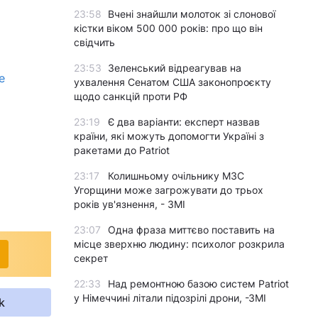
23:58
Вчені знайшли молоток зі слонової
кістки віком 500 000 років: про що він
свідчить
23:53
Зеленський відреагував на
е
ухвалення Сенатом США законопроєкту
щодо санкцій проти РФ
23:19
Є два варіанти: експерт назвав
країни, які можуть допомогти Україні з
ракетами до Patriot
23:17
Колишньому очільнику МЗС
Угорщини може загрожувати до трьох
років ув'язнення, - ЗМІ
23:07
Одна фраза миттєво поставить на
місце зверхню людину: психолог розкрила
секрет
22:33
Над ремонтною базою систем Patriot
у Німеччині літали підозрілі дрони, -ЗМІ
k