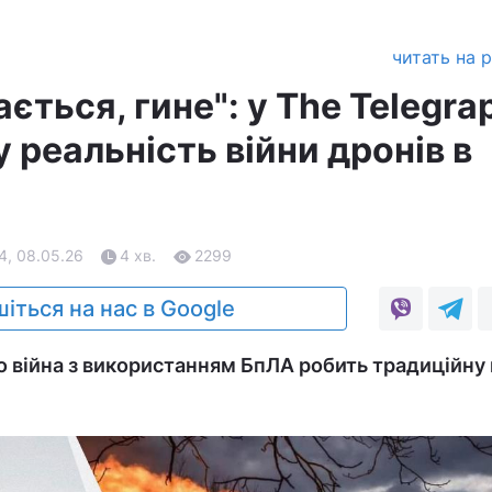
читать на 
ається, гине": у The Telegra
 реальність війни дронів в
4, 08.05.26
4 хв.
2299
іться на нас в Google
 війна з використанням БпЛА робить традиційну 