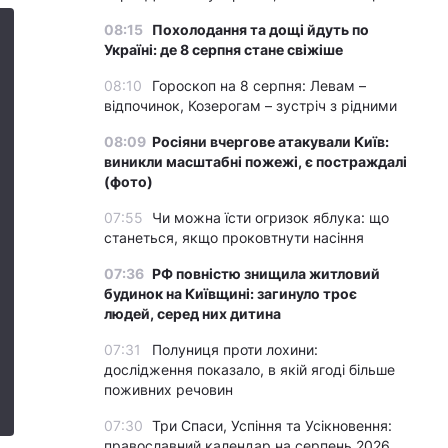
08:15
Похолодання та дощі йдуть по
Україні: де 8 серпня стане свіжіше
08:10
Гороскоп на 8 серпня: Левам –
відпочинок, Козерогам – зустріч з рідними
08:09
Росіяни вчергове атакували Київ:
виникли масштабні пожежі, є постраждалі
(фото)
07:55
Чи можна їсти огризок яблука: що
станеться, якщо проковтнути насіння
07:36
РФ повністю знищила житловий
будинок на Київщині: загинуло троє
людей, серед них дитина
07:31
Полуниця проти лохини:
дослідження показало, в якій ягоді більше
поживних речовин
07:30
Три Спаси, Успіння та Усікновення:
православний календар на серпень 2026