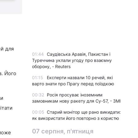
ий для
01:44
Саудівська Аравія, Пакистан і
Туреччина уклали угоду про взаємну
оборону, - Reuters
в. Його
01:15
Експерти назвали 10 речей, які
варто знати про Прагу перед поїздкою
00:32
Росія просуває іноземним
ни
замовникам нову ракету для Су-57, - ЗМІ
ітати
00:05
Старий монітор ще рано викидати:
як використати його повторно з користю
07 серпня, п'ятниця
 може