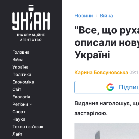
›
Новини
Війна
"Все, що рух
ІНФОРМАЦІЙНЕ
описали нову
АГЕНТСТВО
Україні
Головна
Війна
Україна
Карина Бовсуновська
09:1
Політика
Економіка
Підпиш
Світ
Екологія
Видання наголошує, що
Регіони
Спорт
застарілою.
Наука
Техно і зв'язок
Лайт