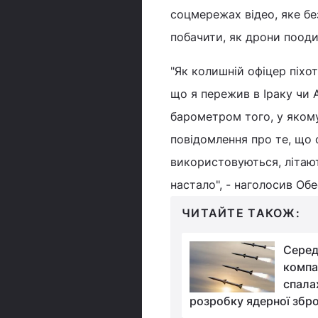
соцмережах відео, яке бе
побачити, як дрони пооди
"Як колишній офіцер піхот
що я пережив в Іраку чи А
барометром того, у якому
повідомлення про те, що 
використовуються, літают
настало", - наголосив Об
ЧИТАЙТЕ ТАКОЖ:
США здійснили
Серед
перший запуск ракети
компа
Tomahawk з
спала
 комплексу Typhon в Азії
розробку ядерної зброї