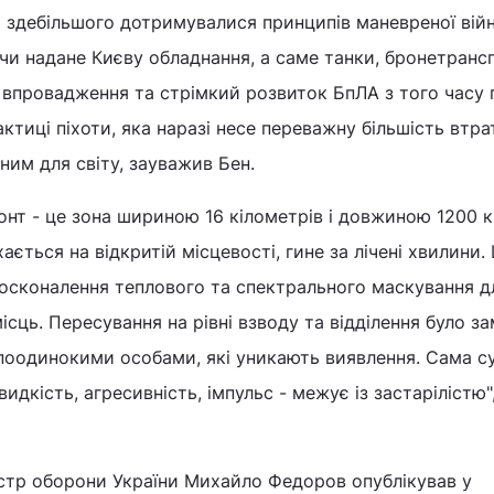
ні здебільшого дотримувалися принципів маневреної війн
и надане Києву обладнання, а саме танки, бронетранс
 впровадження та стрімкий розвиток БпЛА з того часу
ктиці піхоти, яка наразі несе переважну більшість втра
чним для світу, зауважив Бен.
онт - це зона шириною 16 кілометрів і довжиною 1200 к
ається на відкритій місцевості, гине за лічені хвилини.
досконалення теплового та спектрального маскування д
сць. Пересування на рівні взводу та відділення було за
оодинокими особами, які уникають виявлення. Сама су
идкість, агресивність, імпульс - межує із застарілістю",
стр оборони України Михайло Федоров опублікував у