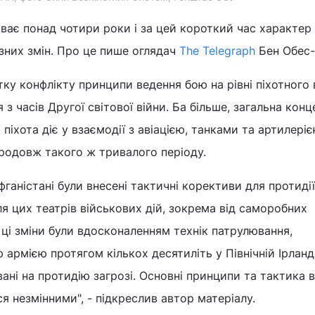
ває понад чотири роки і за цей короткий час характер
зних змін. Про це пише оглядач
The Telegraph
Бен Обес
тку конфлікту принципи ведення бою на рівні піхотного
з часів Другої світової війни. Ба більше, загальна конц
 піхота діє у взаємодії з авіацією, танками та артилері
родовж такого ж тривалого періоду.
Афганістані були внесені тактичні корективи для протидії
я цих театрів військових дій, зокрема від саморобних
 ці зміни були вдосконаленням технік патрулювання,
армією протягом кількох десятиліть у Північній Ірланді
вані на протидію загрозі. Основні принципи та тактика 
я незмінними", - підкреслив автор матеріалу.