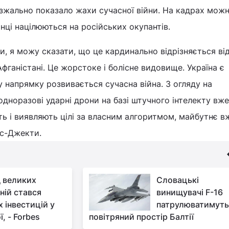
зжально показало жахи сучасної війни. На кадрах мож
нці націлюються на російських окупантів.
и, я можу сказати, що це кардинально відрізняється від
фганістані. Це жорстоке і болісне видовище. Україна є
 напрямку розвивається сучасна війна. З огляду на
одноразові ударні дрони на базі штучного інтелекту вже
ь і виявляють цілі за власним алгоритмом, майбутнє в
ес-Джекти.
 великих
Словацькі
ній стався
винищувачі F-16
х інвестицій у
патрулюватимут
, - Forbes
повітряний простір Балтії