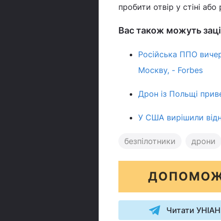
пробити отвір у стіні або
Вас також можуть заці
Російська ППО виче
Москву, - Forbes
Дрон із Польщі приве
У США вирішили відно
безпілотники
дрони
ДОПОМОЖ
Читати УНІАН