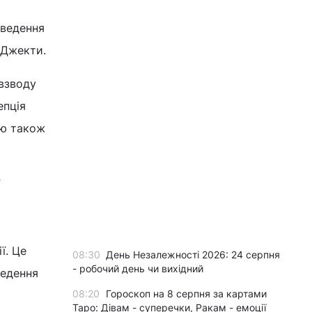
 ведення
-Джекти.
 взводу
епція
єю також
ї. Це
08:30
День Незалежності 2026: 24 серпня
- робочий день чи вихідний
ведення
08:20
Гороскоп на 8 серпня за картами
Таро: Дівам - суперечки, Ракам - емоції