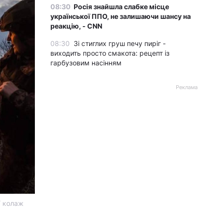
08:30
Росія знайшла слабке місце
української ППО, не залишаючи шансу на
реакцію, - CNN
08:30
Зі стиглих груш печу пиріг -
виходить просто смакота: рецепт із
гарбузовим насінням
Реклама
/ колаж