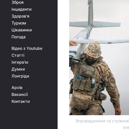
Зброя
Інциденти
Здоров'я
Туризм
Цікавинки
Погода
Відео з Youtube
Статті
Інтерв'ю
Думки
Лонгріди
Архів
Вакансії
Контакти
Впровадження та стрімкий
УНІ