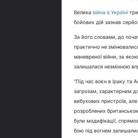
Велика
війна в Україні
три
бойових дій зазнав серйо
За його словами, до поча
практично не змінювалися 
маневреної війни, за якою
залишалася незмінною вп
"Під час воєн в Іраку та 
загрозам, характерним дл
вибухових пристроїв, але
розроблених британською 
були модифікації, спрямо
бою під вогнем залишалис